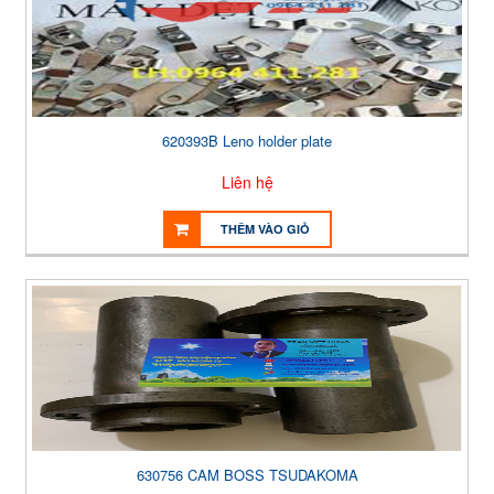
620393B Leno holder plate
Liên hệ
THÊM VÀO GIỎ
630756 CAM BOSS TSUDAKOMA