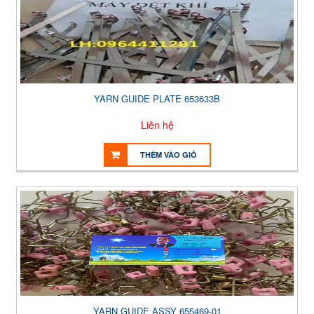
YARN GUIDE PLATE 653633B
Liên hệ
THÊM VÀO GIỎ
YARN GUIDE ASSY 655469-01