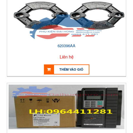
620396AA
Liên hệ
THÊM VÀO GIỎ