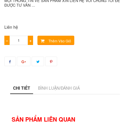
MỌI THÔNG TIN VỀ SẢN PHẨM XIN LIÊN HỆ VỚI CHÚNG TÔI ĐỂ
ĐƯỢC TƯ VẤN ...
Liên hệ
−
+
Thêm Vào Giỏ
CHI TIẾT
BÌNH LUẬN/ĐÁNH GIÁ
SẢN PHẨM LIÊN QUAN