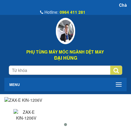
Chào Mừng Đến Webs
Hotline:
0964 411 281
PHỤ TÙNG MÁY MÓC NGÀNH DỆT MAY
ĐẠI HÙNG
MENU