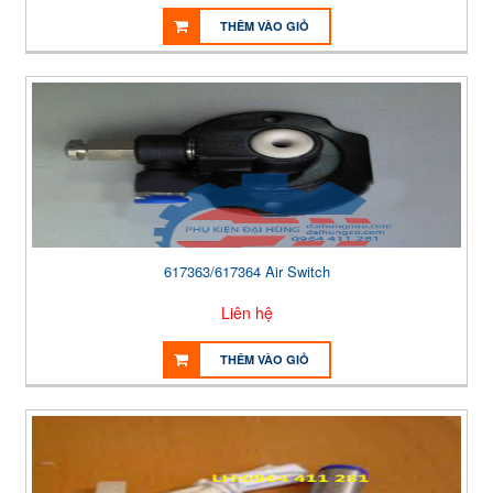
THÊM VÀO GIỎ
617363/617364 Air Switch
Liên hệ
THÊM VÀO GIỎ