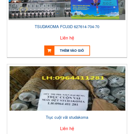
TSUDAKOMA FCU3D 627614-704-70
Liên hệ
THÊM VÀO GIỎ
Trục cuội vải studakoma
Liên hệ