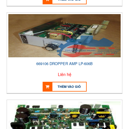
669106 DROPPER AMP LP-606B
Liên hệ
THÊM VÀO GIỎ