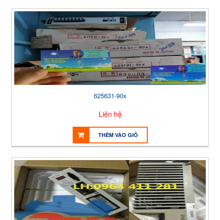
625631-90x
Liên hệ
THÊM VÀO GIỎ