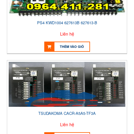
PS4 KWD1004 627613B 627613-B
Liên hệ
THÊM VÀO GIỎ
TSUDAKOMA CACR-A5A5-TF3A
Liên hệ