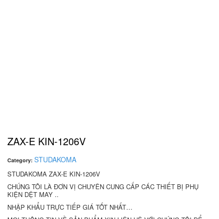
ZAX-E KIN-1206V
STUDAKOMA
Category:
STUDAKOMA ZAX-E KIN-1206V
CHÚNG TÔI LÀ ĐƠN VỊ CHUYÊN CUNG CẤP CÁC THIẾT BỊ PHỤ
KIỆN DỆT MAY ..
NHẬP KHẨU TRỰC TIẾP GIÁ TỐT NHẤT…