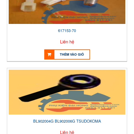
617153-70
Liên hệ
THÊM VÀO GIỎ
BL902004G BL902006G TSUDOKOMA
Liên hệ