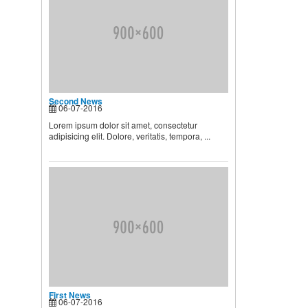
HƯỚNG DẪN CAI SỮA CHO
BÉ ĐÚNG CÁCH NHANH VÀ
HIỆU QUẢ CÁC BÀ MẸ NÊN
BIẾT
Theo các chuyên gia dinh
dưỡng và chăm sóc nhi, muốn
...
Second News
06-07-2016
Lorem ipsum dolor sit amet, consectetur
Second News
adipisicing elit. Dolore, veritatis, tempora, ...
Lorem ipsum dolor sit amet,
consectetur adipisicing elit.
Dolore, veritatis, tempora, ...
First News
06-07-2016