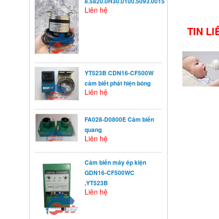
8.5820.0H30.0100.5093.0015
Liên hệ
TIN L
YT523B CDN16-CF500W
cảm biết phát hiện bông
Liên hệ
FA028-D0800E Cảm biến
quang
Liên hệ
Cảm biến máy ép kiện
GDN16-CF500WC
,YT523B
Liên hệ
KHỞI ĐỘNG TỪ LÀ GÌ?
Khởi động từ (KĐT) là một loại