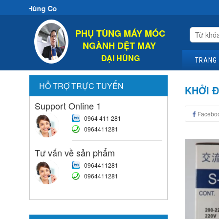
ại Hùng Co
PHỤ TÙNG MÁY MÓC
NGÀNH DỆT MAY
ĐẠI HÙNG
TRANG
HỖ TRỢ TRỰC TUYẾN
KHỞI 
Support Online 1
Facebo
0964 411 281
0964411281
Tư vấn về sản phẩm
0964411281
0964411281