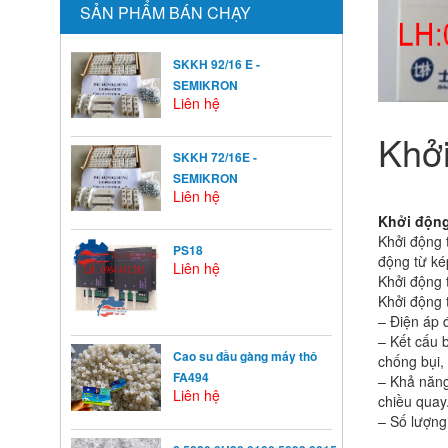
SẢN PHẨM BÁN CHẠY
SKKH 92/16 E -
SEMIKRON
Liên hệ
Khở
SKKH 72/16E -
SEMIKRON
Liên hệ
Khởi động
Khởi động 
PS18
động từ ké
Liên hệ
Khởi động 
Khởi động 
– Điện áp 
– Kết cấu 
Cao su đầu gàng máy thô
chống bụi
FA494
– Khả năng
Liên hệ
chiều quay
– Số lượng