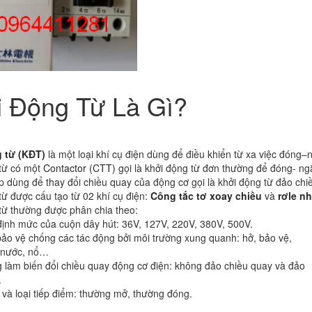
i Động Từ Là Gì?
 từ (KĐT)
là một loại khí cụ điện dùng để điều khiển từ xa việc đóng–n
từ có một
Contactor (CTT)
gọi là khởi động từ đơn thường để đóng- ngắt
p dùng để thay đổi chiều quay của động cơ gọi là khởi động từ đảo ch
từ được cấu tạo từ 02 khí cụ điện:
Công tắc tơ xoay chiều
và
rơle nh
từ thường được phân chia theo:
định mức của cuộn dây hút: 36V, 127V, 220V, 380V, 500V.
bảo vệ chống các tác động bởi môi trường xung quanh: hở, bảo vệ,
, nước, nổ…
 làm biến đổi chiều quay động cơ điện: không đảo chiều quay và đảo
.
 và loại tiếp điểm: thường mở, thường đóng.