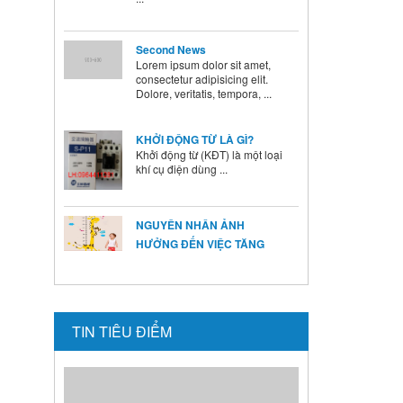
Second News
Lorem ipsum dolor sit amet,
consectetur adipisicing elit.
Dolore, veritatis, tempora, ...
KHỞI ĐỘNG TỪ LÀ GÌ?
Khởi động từ (KĐT) là một loại
khí cụ điện dùng ...
NGUYÊN NHÂN ẢNH
HƯỞNG ĐẾN VIỆC TĂNG
TRƯỞNG CỦA TRẺ
Ở mỗi thời kỳ trẻ có sự phát
triển khác nhau ...
BÍ QUYẾT SỬ DỤNG MEN VI
TIN TIÊU ĐIỂM
SINH Ở TRẺ
Là cha mẹ ai cũng mong
muốn con mình lớn lên ...