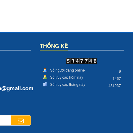
THỐNG KÊ
Số người đang online
9
Số truy cập hôm nay
1467
Số truy cập tháng này
431237
n
@gmail.com