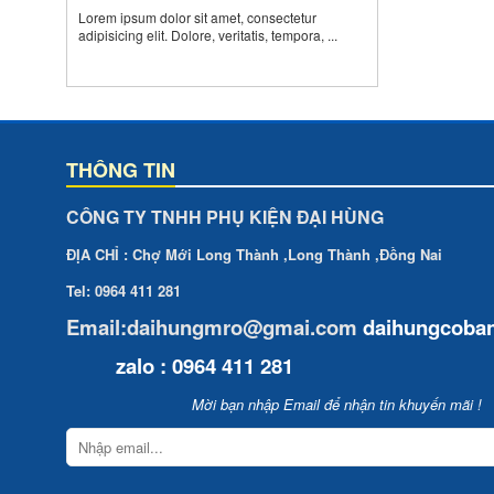
Lorem ipsum dolor sit amet, consectetur
adipisicing elit. Dolore, veritatis, tempora, ...
THÔNG TIN
CÔNG TY TNHH PHỤ KIỆN ĐẠI HÙNG
ĐỊA CHỈ : Chợ Mới Long Thành ,Long Thành ,Đồng Nai
Tel: 0964 411 281
Email:daihungmro@gmai.com
daihungcoba
zalo : 0964 411 281
Mời bạn nhập Email để nhận tin khuyến mãi !