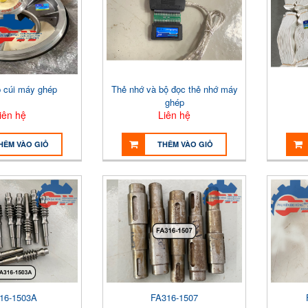
cúi máy ghép
Thẻ nhớ và bộ đọc thẻ nhớ máy
ghép
iên hệ
Liên hệ
HÊM VÀO GIỎ
THÊM VÀO GIỎ
16-1503A
FA316-1507