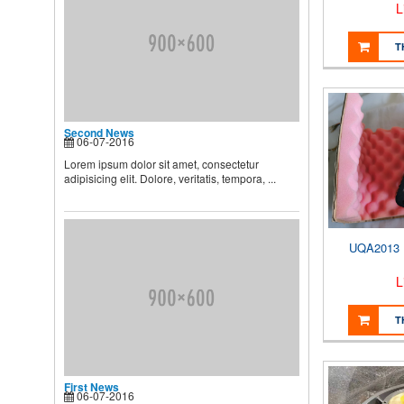
L
...
T
Second News
Lorem ipsum dolor sit amet,
consectetur adipisicing elit.
Dolore, veritatis, tempora, ...
Second News
06-07-2016
Lorem ipsum dolor sit amet, consectetur
adipisicing elit. Dolore, veritatis, tempora, ...
UQA2013
L
T
First News
06-07-2016