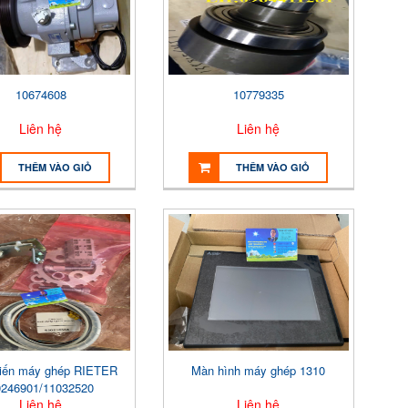
10674608
10779335
Liên hệ
Liên hệ
THÊM VÀO GIỎ
THÊM VÀO GIỎ
iến máy ghép RIETER
Màn hình máy ghép 1310
0246901/11032520
Liên hệ
Liên hệ