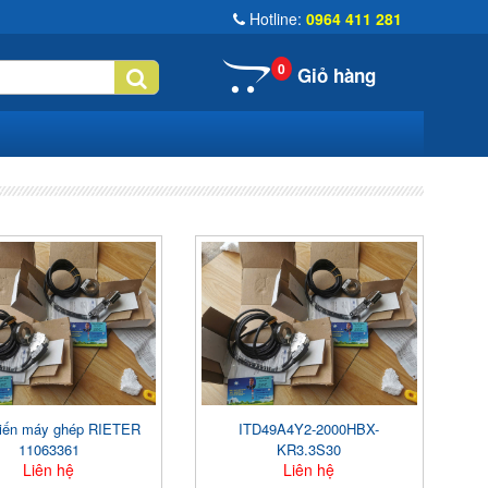
Hotline:
0964 411 281
0
Giỏ hàng
iến máy ghép RIETER
ITD49A4Y2-2000HBX-
11063361
KR3.3S30
Liên hệ
Liên hệ