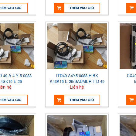
HÊM VÀO GIỎ
THÊM VÀO GIỎ
 49 A 4 Y 5 0088
ITD49 A4Y5 0088 H BX
CX40
K4SK15 E 25
K43K15 E 25/BAUMER ITD 49
iên hệ
Liên hệ
A 4 Y 5 0088 H BX K4SK15 E
25
HÊM VÀO GIỎ
THÊM VÀO GIỎ