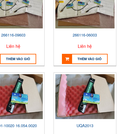
266116-09603
266116-06003
Liên hệ
Liên hệ
THÊM VÀO GIỎ
THÊM VÀO GIỎ
1-10020 16.054.0020
UQA2013