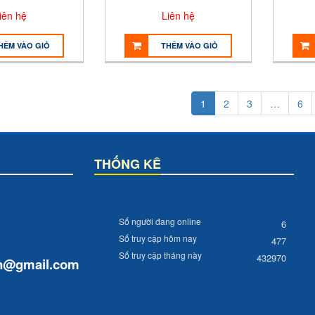
iên hệ
Liên hệ
HÊM VÀO GIỎ
THÊM VÀO GIỎ
1
2
3
…
6
THỐNG KÊ
Số người đang online
6
Số truy cập hôm nay
477
Số truy cập tháng này
432970
n
@gmail.com