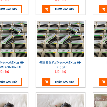
HÊM VÀO GIỎ
THÊM VÀO GIỎ
光电MSX08-HH-
天津并条机8路光电MSX08-HH-
) MSX06-HR-JDE
JDE(L)(R)
iên hệ
Liên hệ
HÊM VÀO GIỎ
THÊM VÀO GIỎ