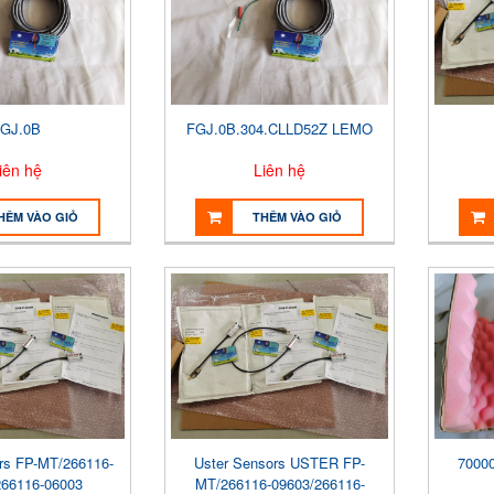
GJ.0B
FGJ.0B.304.CLLD52Z LEMO
iên hệ
Liên hệ
HÊM VÀO GIỎ
THÊM VÀO GIỎ
rs FP-MT/266116-
Uster Sensors USTER FP-
70000
266116-06003
MT/266116-09603/266116-