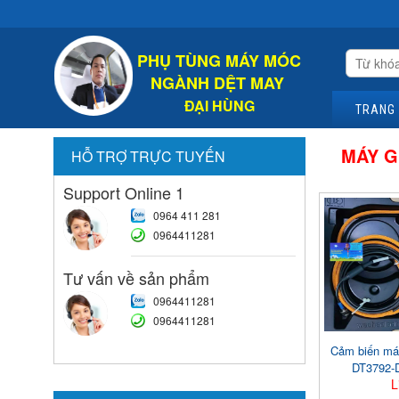
Chào Mừng
PHỤ TÙNG MÁY MÓC
NGÀNH DỆT MAY
ĐẠI HÙNG
TRANG
MÁY 
HỖ TRỢ TRỰC TUYẾN
Support Online 1
0964 411 281
0964411281
Tư vấn về sản phẩm
0964411281
0964411281
Cảm biến ma
DT3792-
L