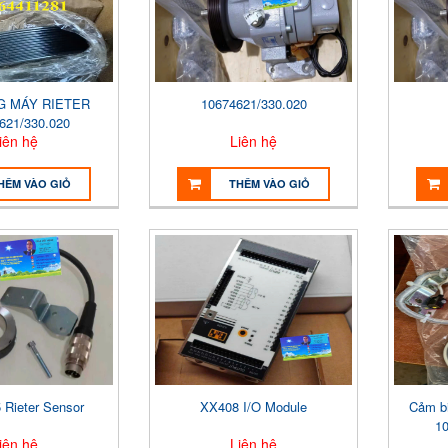
NG MÁY RIETER
10674621/330.020
621/330.020
iên hệ
Liên hệ
HÊM VÀO GIỎ
THÊM VÀO GIỎ
 Rieter Sensor
XX408 I/O Module
Cảm b
1
iên hệ
Liên hệ