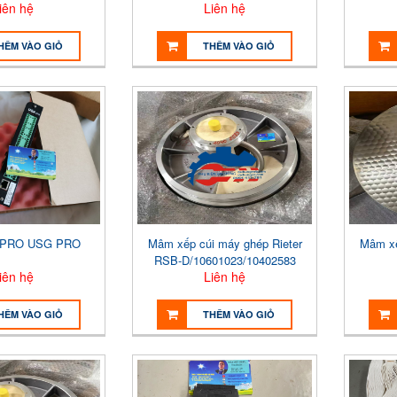
iên hệ
Liên hệ
06003
HÊM VÀO GIỎ
THÊM VÀO GIỎ
 PRO USG PRO
Mâm xếp cúi máy ghép Rieter
Mâm xế
RSB-D/10601023/10402583
iên hệ
Liên hệ
HÊM VÀO GIỎ
THÊM VÀO GIỎ