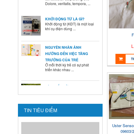
KHỞI ĐỘNG TỪ LÀ GÌ?
Khởi động từ (KĐT) là một loại
khí cụ điện dùng ...
NGUYÊN NHÂN ẢNH
F
HƯỞNG ĐẾN VIỆC TĂNG
TRƯỞNG CỦA TRẺ
L
Ở mỗi thời kỳ trẻ có sự phát
triển khác nhau ...
T
BÍ QUYẾT SỬ DỤNG MEN VI
SINH Ở TRẺ
Là cha mẹ ai cũng mong
muốn con mình lớn lên ...
HƯỚNG DẪN CAI SỮA CHO
TIN TIÊU ĐIỂM
BÉ ĐÚNG CÁCH NHANH VÀ
HIỆU QUẢ CÁC BÀ MẸ NÊN
BIẾT
Uster Senso
Theo các chuyên gia dinh
09603/
dưỡng và chăm sóc nhi, muốn