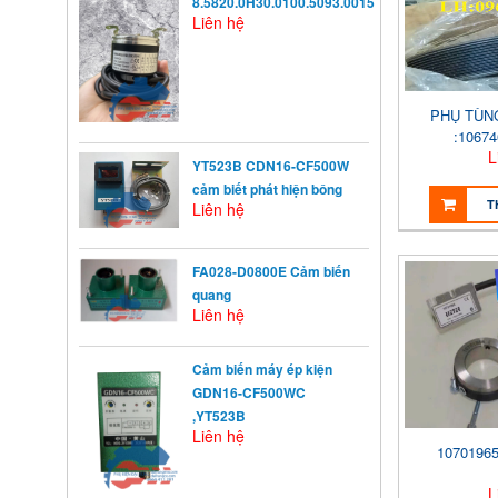
8.5820.0H30.0100.5093.0015
Liên hệ
PHỤ TÙ
:10674
L
YT523B CDN16-CF500W
cảm biết phát hiện bông
T
Liên hệ
FA028-D0800E Cảm biến
quang
Liên hệ
KHỞI ĐỘNG TỪ LÀ GÌ?
Khởi động từ (KĐT) là một loại
khí cụ điện dùng ...
Cảm biến máy ép kiện
GDN16-CF500WC
,YT523B
Liên hệ
NGUYÊN NHÂN ẢNH
10701965
HƯỞNG ĐẾN VIỆC TĂNG
TRƯỞNG CỦA TRẺ
L