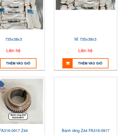
735x38x3
Nỉ 735x38x3
Liên hệ
Liên hệ
THÊM VÀO GIỎ
THÊM VÀO GIỎ
FA316-0917 Z44
Bánh răng Z44 FA316-0917