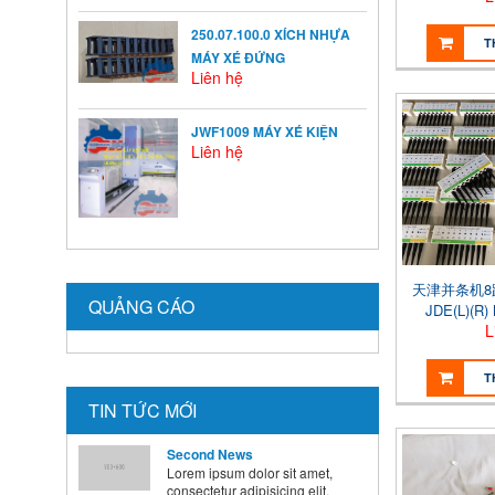
Ở mỗi thời kỳ trẻ có sự phát
triển khác nhau ...
250.07.100.0 XÍCH NHỰA
T
MÁY XÉ ĐỨNG
Liên hệ
BÍ QUYẾT SỬ DỤNG MEN VI
SINH Ở TRẺ
Là cha mẹ ai cũng mong
JWF1009 MÁY XÉ KIỆN
muốn con mình lớn lên ...
Liên hệ
HƯỚNG DẪN CAI SỮA CHO
BÉ ĐÚNG CÁCH NHANH VÀ
HIỆU QUẢ CÁC BÀ MẸ NÊN
BIẾT
天津并条机8路
Theo các chuyên gia dinh
QUẢNG CÁO
JDE(L)(R
dưỡng và chăm sóc nhi, muốn
L
...
T
Second News
TIN TỨC MỚI
Lorem ipsum dolor sit amet,
consectetur adipisicing elit.
Dolore, veritatis, tempora, ...