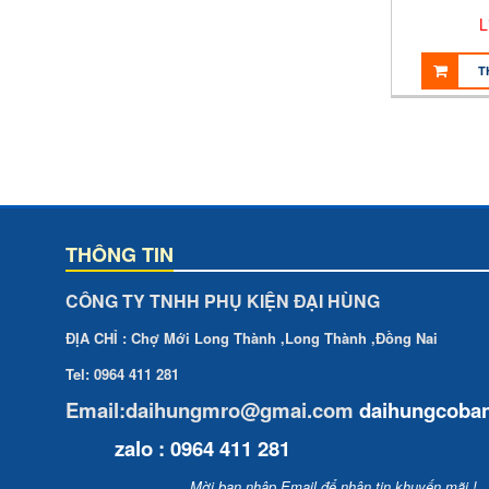
L
T
THÔNG TIN
CÔNG TY TNHH PHỤ KIỆN ĐẠI HÙNG
ĐỊA CHỈ : Chợ Mới Long Thành ,Long Thành ,Đồng Nai
Tel: 0964 411 281
Email:daihungmro@gmai.com
daihungcoba
zalo : 0964 411 281
Mời bạn nhập Email để nhận tin khuyến mãi !