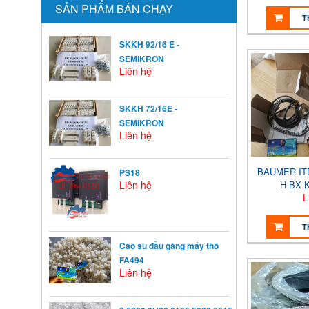
SẢN PHẨM BÁN CHẠY
T
SKKH 92/16 E -
SEMIKRON
Liên hệ
SKKH 72/16E -
SEMIKRON
Liên hệ
BAUMER ITD
PS18
Liên hệ
H BX 
L
T
Cao su đầu gàng máy thô
FA494
Liên hệ