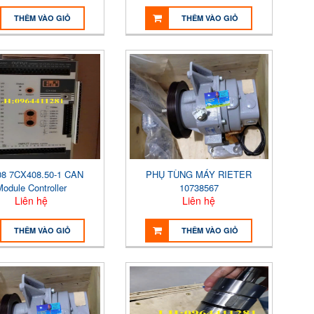
THÊM VÀO GIỎ
THÊM VÀO GIỎ
8 7CX408.50-1 CAN
PHỤ TÙNG MÁY RIETER
Module Controller
10738567
Liên hệ
Liên hệ
THÊM VÀO GIỎ
THÊM VÀO GIỎ