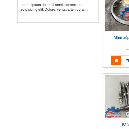
Lorem ipsum dolor sit amet, consectetur
adipisicing elit. Dolore, veritatis, tempora, ...
Mâm xếp 
L
T
FA3