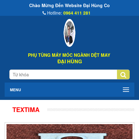
o Mừng Đến Website Đại Hùng Co
Hotline:
0964 411 281
PHỤ TÙNG MÁY MÓC NGÀNH DỆT MAY
ĐẠI HÙNG
MENU
TEXTIMA