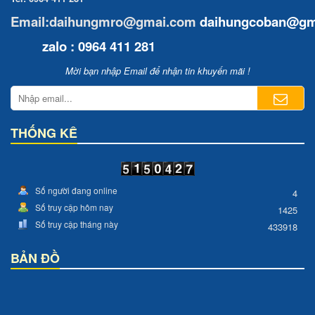
Email:daihungmro@gmai.com
daihungcoban
@gm
zalo : 0964 411 281
Mời bạn nhập Email để nhận tin khuyến mãi !
THỐNG KÊ
Số người đang online
4
Số truy cập hôm nay
1425
Số truy cập tháng này
433918
BẢN ĐỒ