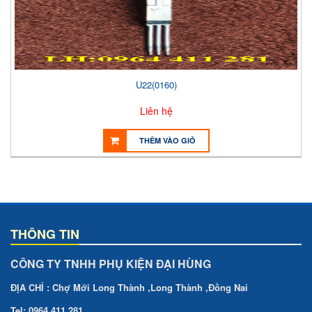
U22(0160)
Liên hệ
THÊM VÀO GIỎ
THÔNG TIN
CÔNG TY TNHH PHỤ KIỆN ĐẠI HÙNG
ĐỊA CHỈ : Chợ Mới Long Thành ,Long Thành ,Đồng Nai
Tel: 0964 411 281