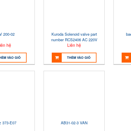
V 200-02
Kuroda Solenoid valve part
ba
number RCS2406 AC 220V
iên hệ
Liên hệ
HÊM VÀO GIỎ
THÊM VÀO GIỎ
z 373-E07
AB31-02-3 VAN