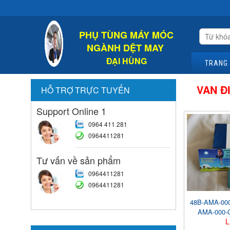
PHỤ TÙNG MÁY MÓC
NGÀNH DỆT MAY
ĐẠI HÙNG
TRANG
VAN Đ
HỖ TRỢ TRỰC TUYẾN
Support Online 1
0964 411 281
0964411281
Tư vấn về sản phẩm
0964411281
0964411281
48B-AMA-000
AMA-000-
L