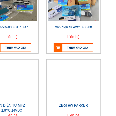
-AMA-000-GDK0-1KJ
Van điện từ 4V210-06-08
Liên hệ
Liên hệ
THÊM VÀO GIỎ
THÊM VÀO GIỎ
N ĐIỆN TỪ MFZ1-
ZB09 9W PARKER
2.5YC.24VDC
Liên hệ
Liên hệ