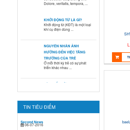
KHỞI ĐỘNG TỪ LÀ GÌ?
Khởi động từ (KĐT) là một loại
khí cụ điện dùng ...
SH
NGUYÊN NHÂN ẢNH
HƯỞNG ĐẾN VIỆC TĂNG
L
TRƯỞNG CỦA TRẺ
Ở mỗi thời kỳ trẻ có sự phát
T
triển khác nhau ...
BÍ QUYẾT SỬ DỤNG MEN VI
SINH Ở TRẺ
Là cha mẹ ai cũng mong
muốn con mình lớn lên ...
TIN TIÊU ĐIỂM
HƯỚNG DẪN CAI SỮA CHO
BÉ ĐÚNG CÁCH NHANH VÀ
HIỆU QUẢ CÁC BÀ MẸ NÊN
bael
Second News
06-07-2016
BIẾT