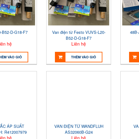
-B52-D-G18-F7
Van điện từ Festo VUVS-L20-
48B
B52-D-G18-F7
iên hệ
Liên hệ
HÊM VÀO GIỎ
THÊM VÀO GIỎ
ẮC ÁP SUẤT
VAN ĐIỆN TỪ WANDFLUH
VA
: R412007979
AS32060B-G24
iên hệ
Liên hệ