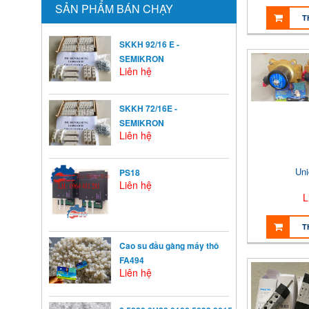
SẢN PHẨM BÁN CHẠY
T
SKKH 92/16 E -
SEMIKRON
Liên hệ
SKKH 72/16E -
SEMIKRON
Liên hệ
Un
PS18
Liên hệ
L
T
Cao su đầu gàng máy thô
FA494
Liên hệ