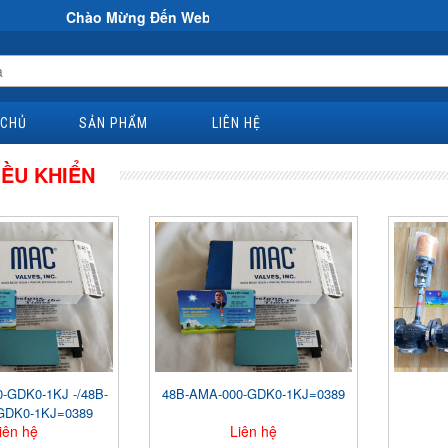
Chào Mừng Đến Website Đại Hùng Co
 CHỦ
SẢN PHẨM
LIÊN HỆ
IỀU KHIỂN
-GDK0-1KJ -/48B-
48B-AMA-000-GDK0-1KJ=0389
GDK0-1KJ=0389
iên hệ
Liên hệ