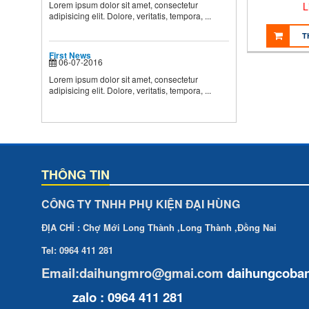
Theo các chuyên gia dinh
Lorem ipsum dolor sit amet, consectetur
L
dưỡng và chăm sóc nhi, muốn
adipisicing elit. Dolore, veritatis, tempora, ...
...
T
First News
06-07-2016
Second News
Lorem ipsum dolor sit amet,
Lorem ipsum dolor sit amet, consectetur
consectetur adipisicing elit.
adipisicing elit. Dolore, veritatis, tempora, ...
Dolore, veritatis, tempora, ...
THÔNG TIN
CÔNG TY TNHH PHỤ KIỆN ĐẠI HÙNG
ĐỊA CHỈ : Chợ Mới Long Thành ,Long Thành ,Đồng Nai
Tel: 0964 411 281
Email:daihungmro@gmai.com
daihungcoba
zalo : 0964 411 281