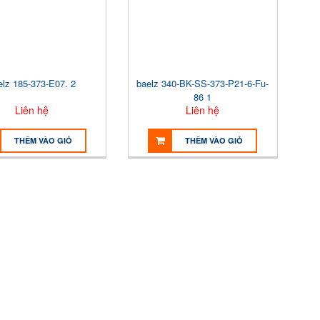
elz 185-373-E07. 2
baelz 340-BK-SS-373-P21-6-Fu-
86 1
Liên hệ
Liên hệ
THÊM VÀO GIỎ
THÊM VÀO GIỎ