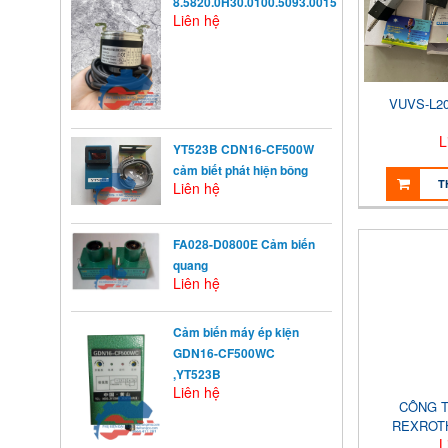
8.5820.0H30.0100.5093.0015
Liên hệ
VUVS-L20
L
YT523B CDN16-CF500W
cảm biết phát hiện bông
T
Liên hệ
FA028-D0800E Cảm biến
quang
Liên hệ
KHỞI ĐỘNG TỪ LÀ GÌ?
Cảm biến máy ép kiện
Khởi động từ (KĐT) là một loại
GDN16-CF500WC
khí cụ điện dùng ...
,YT523B
Liên hệ
CÔNG T
NGUYÊN NHÂN ẢNH
REXROTH
HƯỞNG ĐẾN VIỆC TĂNG
L