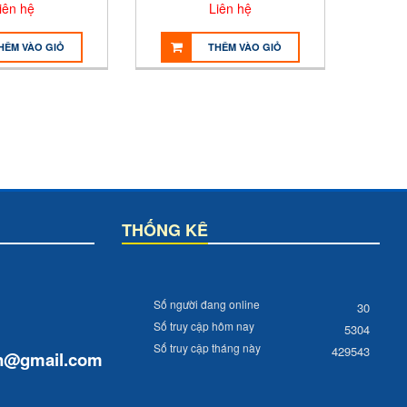
iên hệ
Liên hệ
HÊM VÀO GIỎ
THÊM VÀO GIỎ
THỐNG KÊ
Số người đang online
30
Số truy cập hôm nay
5304
Số truy cập tháng này
429543
n
@gmail.com