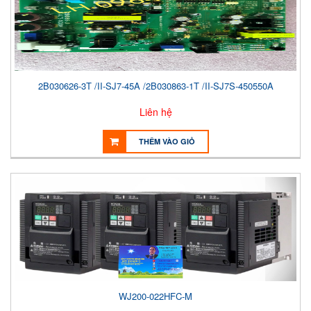
2B030626-3T /II-SJ7-45A /2B030863-1T /II-SJ7S-450550A
Liên hệ
THÊM VÀO GIỎ
WJ200-022HFC-M