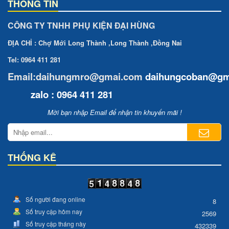
THÔNG TIN
CÔNG TY TNHH PHỤ KIỆN ĐẠI HÙNG
ĐỊA CHỈ : Chợ Mới Long Thành ,Long Thành ,Đồng Nai
Tel: 0964 411 281
Email:daihungmro@gmai.com
daihungcoban
@gm
zalo : 0964 411 281
Mời bạn nhập Email để nhận tin khuyến mãi !
THỐNG KÊ
Số người đang online
8
Số truy cập hôm nay
2569
Số truy cập tháng này
432339