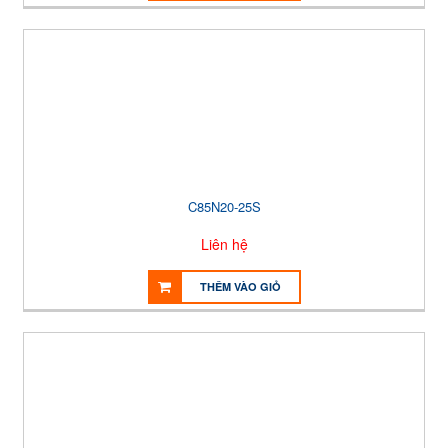
C85N20-25S
Liên hệ
THÊM VÀO GIỎ