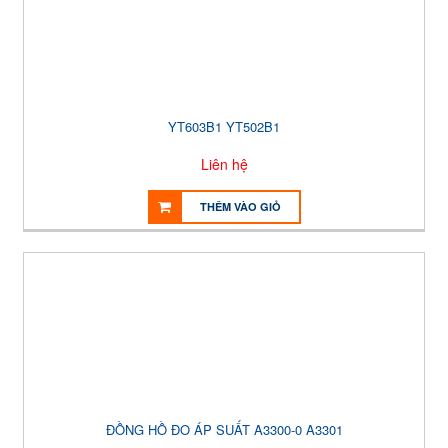
YT603B1 YT502B1
Liên hệ
THÊM VÀO GIỎ
ĐỒNG HỒ ĐO ÁP SUẤT A3300-0 A3301