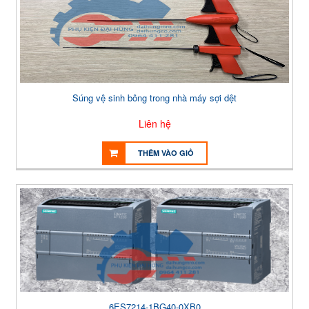
Súng vệ sinh bông trong nhà máy sợi dệt
Liên hệ
THÊM VÀO GIỎ
6ES7214-1BG40-0XB0