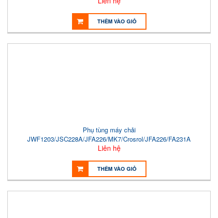
Liên hệ
THÊM VÀO GIỎ
Phụ tùng máy chải
JWF1203/JSC228A/JFA226/MK7/Crosrol/JFA226/FA231A
Liên hệ
THÊM VÀO GIỎ