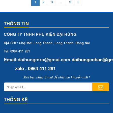
1
2
3
…
5
THÔNG TIN
CÔNG TY TNHH PHỤ KIỆN ĐẠI HÙNG
ĐỊA CHỈ : Chợ Mới Long Thành ,Long Thành ,Đồng Nai
Tel: 0964 411 281
Email:daihungmro@gmai.com
daihungcoban
@gm
zalo : 0964 411 281
Mời bạn nhập Email để nhận tin khuyến mãi !
THỐNG KÊ