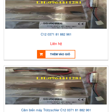
C12 0371 81 882 961
Liên hệ
THÊM VÀO GIỎ
Cảm biến máy Trützschler C12 0371 81 882 961