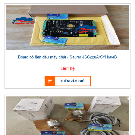
Board bộ làm đều máy chải / Saurer JSC228A/SYH604B
Liên hệ
THÊM VÀO GIỎ