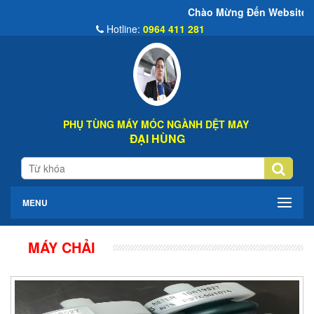
Chào Mừng Đến Website Đại Hùng Co
Hotline:
0964 411 281
PHỤ TÙNG MÁY MÓC NGÀNH DỆT MAY
ĐẠI HÙNG
MENU
MÁY CHẢI