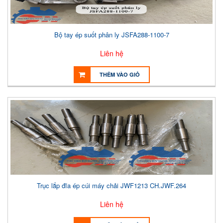
Bộ tay ép suốt phân ly JSFA288-1100-7
Liên hệ
THÊM VÀO GIỎ
Trục lắp đĩa ép cúi máy chải JWF1213 CH.JWF.264
Liên hệ