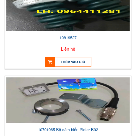
10819527
Liên hệ
THÊM VÀO GIỎ
10701965 Bộ cảm biến Rieter B92