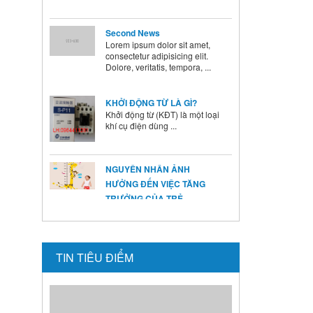
Second News
Lorem ipsum dolor sit amet,
consectetur adipisicing elit.
Dolore, veritatis, tempora, ...
KHỞI ĐỘNG TỪ LÀ GÌ?
Khởi động từ (KĐT) là một loại
khí cụ điện dùng ...
NGUYÊN NHÂN ẢNH
HƯỞNG ĐẾN VIỆC TĂNG
TRƯỞNG CỦA TRẺ
Ở mỗi thời kỳ trẻ có sự phát
triển khác nhau ...
BÍ QUYẾT SỬ DỤNG MEN VI
TIN TIÊU ĐIỂM
SINH Ở TRẺ
Là cha mẹ ai cũng mong
muốn con mình lớn lên ...