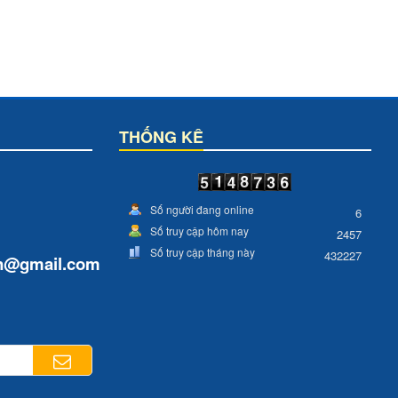
THỐNG KÊ
Số người đang online
6
Số truy cập hôm nay
2457
Số truy cập tháng này
432227
n
@gmail.com