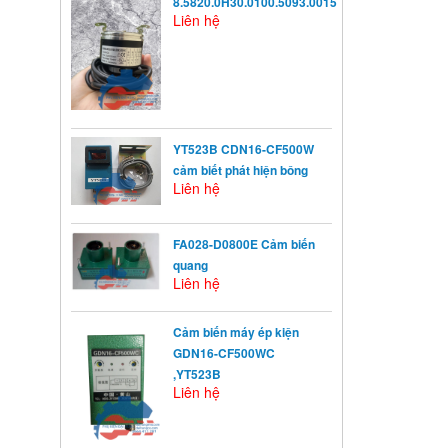
8.5820.0H30.0100.5093.0015
Liên hệ
YT523B CDN16-CF500W
cảm biết phát hiện bông
Liên hệ
FA028-D0800E Cảm biến
quang
Liên hệ
Cảm biến máy ép kiện
GDN16-CF500WC
,YT523B
Liên hệ
KHỞI ĐỘNG TỪ LÀ GÌ?
Khởi động từ (KĐT) là một loại