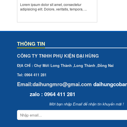
Lorem ipsum dolor sit amet, consectetur
adipisicing elit. Dolore, veritatis, tempora, ...
THÔNG TIN
CÔNG TY TNHH PHỤ KIỆN ĐẠI HÙNG
ĐỊA CHỈ : Chợ Mới Long Thành ,Long Thành ,Đồng Nai
Tel: 0964 411 281
Email:daihungmro@gmai.com
daihungcoba
zalo : 0964 411 281
Mời bạn nhập Email để nhận tin khuyến mãi !