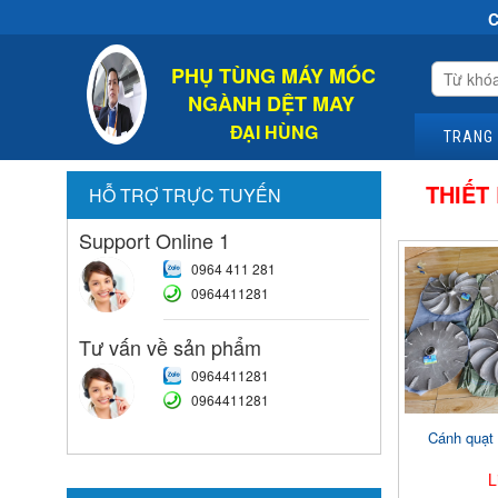
Chào M
PHỤ TÙNG MÁY MÓC
NGÀNH DỆT MAY
ĐẠI HÙNG
TRANG
THIẾT
HỖ TRỢ TRỰC TUYẾN
Support Online 1
0964 411 281
0964411281
Tư vấn về sản phẩm
0964411281
0964411281
Cánh quạt
L