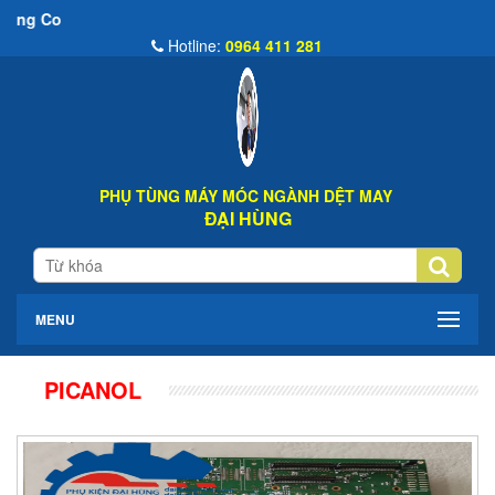
Chào Mừng Đ
Hotline:
0964 411 281
PHỤ TÙNG MÁY MÓC NGÀNH DỆT MAY
ĐẠI HÙNG
MENU
PICANOL