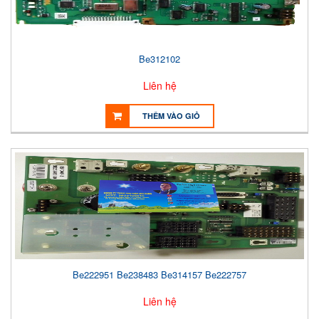
Be312102
Liên hệ
THÊM VÀO GIỎ
Be222951 Be238483 Be314157 Be222757
Liên hệ