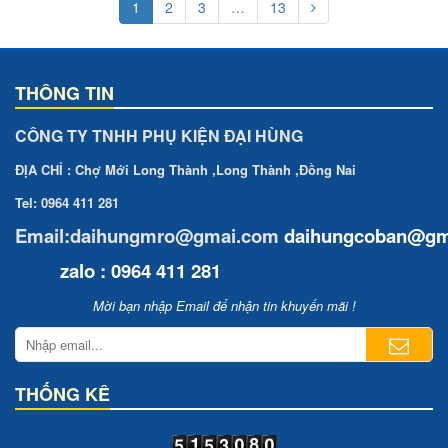
1
2
3
…
13
THÔNG TIN
CÔNG TY TNHH PHỤ KIỆN ĐẠI HÙNG
ĐỊA CHỈ : Chợ Mới Long Thành ,Long Thành ,Đồng Nai
Tel: 0964 411 281
Email:daihungmro@gmai.com
daihungcoban
@gm
zalo : 0964 411 281
Mời bạn nhập Email để nhận tin khuyến mãi !
THỐNG KÊ