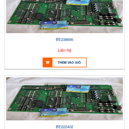
BE238656
Liên hệ
THÊM VÀO GIỎ
BE222402