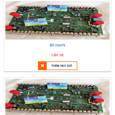
BE153476
Liên hệ
THÊM VÀO GIỎ