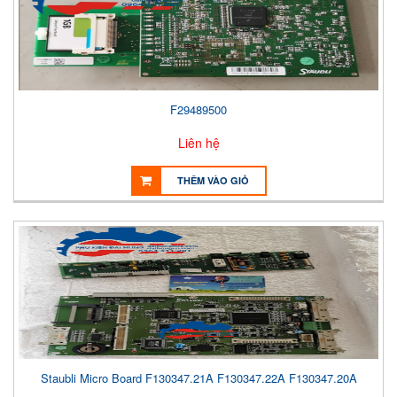
F29489500
Liên hệ
THÊM VÀO GIỎ
Staubli Micro Board F130347.21A F130347.22A F130347.20A