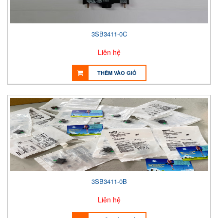
3SB3411-0C
Liên hệ
THÊM VÀO GIỎ
3SB3411-0B
Liên hệ