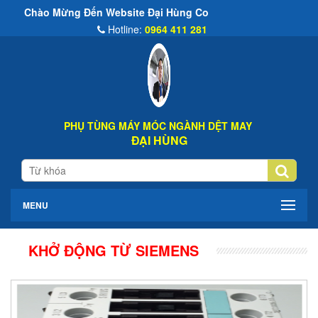
Chào Mừng Đến Website Đại Hùng Co
Hotline:
0964 411 281
PHỤ TÙNG MÁY MÓC NGÀNH DỆT MAY
ĐẠI HÙNG
MENU
KHỞ ĐỘNG TỪ SIEMENS