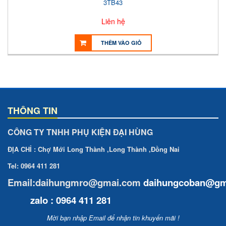
3TB43
Liên hệ
THÊM VÀO GIỎ
THÔNG TIN
CÔNG TY TNHH PHỤ KIỆN ĐẠI HÙNG
ĐỊA CHỈ : Chợ Mới Long Thành ,Long Thành ,Đồng Nai
Tel: 0964 411 281
Email:daihungmro@gmai.com
daihungcoban
@gm
zalo : 0964 411 281
Mời bạn nhập Email để nhận tin khuyến mãi !