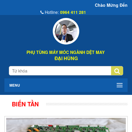
Chào Mừng Đến Website Đại Hùn
Hotline:
0964 411 281
PHỤ TÙNG MÁY MÓC NGÀNH DỆT MAY
ĐẠI HÙNG
MENU
BIẾN TẦN