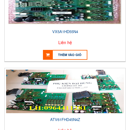
VX5A1HD55N4
Liên hệ
THÊM VÀO GIỎ
ATV61FHD45N4Z