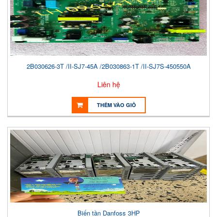
2B030626-3T /II-SJ7-45A /2B030863-1T /II-SJ7S-450550A
Liên hệ
THÊM VÀO GIỎ
Biến tần Danfoss 3HP