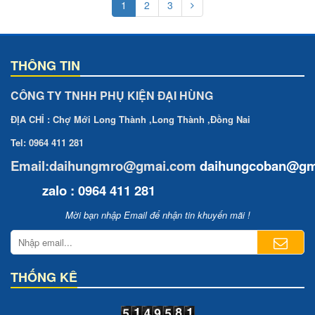
1
2
3
THÔNG TIN
CÔNG TY TNHH PHỤ KIỆN ĐẠI HÙNG
ĐỊA CHỈ : Chợ Mới Long Thành ,Long Thành ,Đồng Nai
Tel: 0964 411 281
Email:daihungmro@gmai.com
daihungcoban
@gm
zalo : 0964 411 281
Mời bạn nhập Email để nhận tin khuyến mãi !
THỐNG KÊ