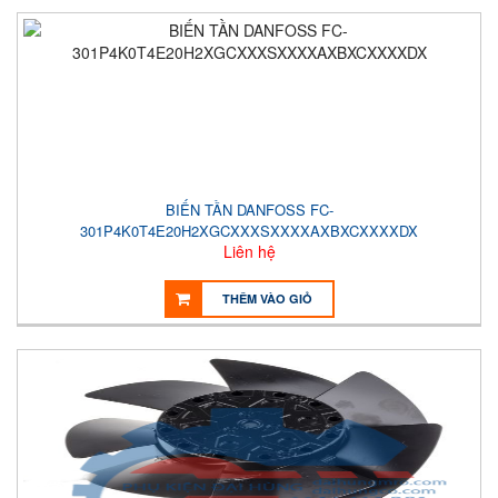
BIẾN TẦN DANFOSS FC-
301P4K0T4E20H2XGCXXXSXXXXAXBXCXXXXDX
Liên hệ
THÊM VÀO GIỎ