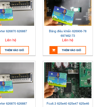
erter 626870 626887
Bảng điều khiển 626906-78
697462-73
Liên hệ
Liên hệ
THÊM VÀO GIỎ
THÊM VÀO GIỎ
erter 626870 626887
Fcu6.3 625e40 625e47 625e46