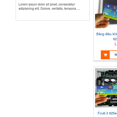
Lorem ipsum dolor sit amet, consectetur
adipisicing elit. Dolore, veritatis, tempora, ...
Bảng điều kh
62
L
T
Fcu6.3 625e