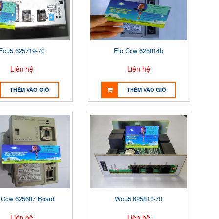
Fcu5 625719-70
Elo Ccw 625814b
Liên hệ
Liên hệ
THÊM VÀO GIỎ
THÊM VÀO GIỎ
 Ccw 625687 Board
Wcu5 625813-70
Liên hệ
Liên hệ