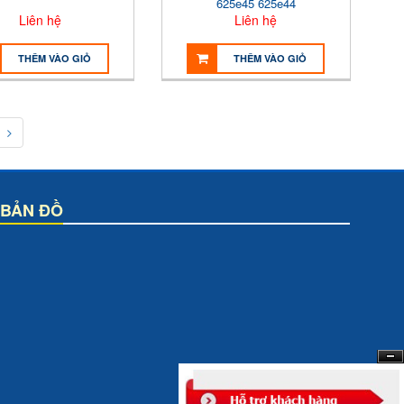
625e45 625e44
Liên hệ
Liên hệ
THÊM VÀO GIỎ
THÊM VÀO GIỎ
BẢN ĐỒ