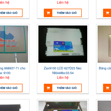
iên hệ
Liên hệ
HÊM VÀO GIỎ
THÊM VÀO GIỎ
ng 668937-71 cho
Zax9100 LCD 627D23 Nec
Bảng cả
ax 9100
Nl6448bc33-54
iên hệ
Liên hệ
HÊM VÀO GIỎ
THÊM VÀO GIỎ