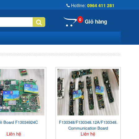
Hotline:
0964 411 281
0
Giỏ hàng
li Board F13034924C
F130348/F130348.12A/F130348.12B/Staubli
Communication Board
Liên hệ
Liên hệ