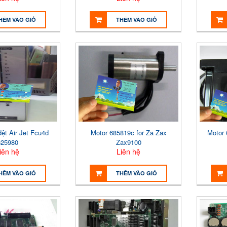
HÊM VÀO GIỎ
THÊM VÀO GIỎ
ệt Air Jet Fcu4d
Motor 685819c for Za Zax
Motor 
625980
Zax9100
iên hệ
Liên hệ
HÊM VÀO GIỎ
THÊM VÀO GIỎ