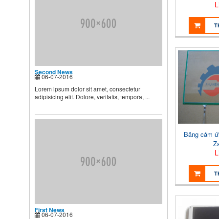
dưỡng và chăm sóc nhi, muốn
L
...
T
Second News
Lorem ipsum dolor sit amet,
consectetur adipisicing elit.
Dolore, veritatis, tempora, ...
Second News
06-07-2016
Lorem ipsum dolor sit amet, consectetur
adipisicing elit. Dolore, veritatis, tempora, ...
Bảng cảm ứ
Z
L
T
First News
06-07-2016