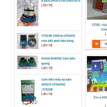
8.5820.0H30.0100.5093.0015
Liên hệ
DTRE-102
102
L
YT523B CDN16-CF500W
cảm biết phát hiện bông
T
Liên hệ
FA028-D0800E Cảm biến
quang
Liên hệ
KHỞI ĐỘNG TỪ LÀ GÌ?
Khởi động từ (KĐT) là một loại
Cảm biến máy ép kiện
khí cụ điện dùng ...
GDN16-CF500WC
,YT523B
Liên hệ
NGUYÊN NHÂN ẢNH
Etu-a 62
HƯỞNG ĐẾN VIỆC TĂNG
L
TRƯỞNG CỦA TRẺ