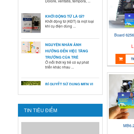
KHỞI ĐỘNG TỪ LÀ GÌ?
Khởi động từ (KĐT) là một loại
khí cụ điện dùng ...
NGUYÊN NHÂN ẢNH
Board 625
HƯỞNG ĐẾN VIỆC TĂNG
L
TRƯỞNG CỦA TRẺ
Ở mỗi thời kỳ trẻ có sự phát
triển khác nhau ...
T
BÍ QUYẾT SỬ DỤNG MEN VI
SINH Ở TRẺ
Là cha mẹ ai cũng mong
muốn con mình lớn lên ...
HƯỚNG DẪN CAI SỮA CHO
TIN TIÊU ĐIỂM
BÉ ĐÚNG CÁCH NHANH VÀ
HIỆU QUẢ CÁC BÀ MẸ NÊN
BIẾT
MB6.2
Theo các chuyên gia dinh