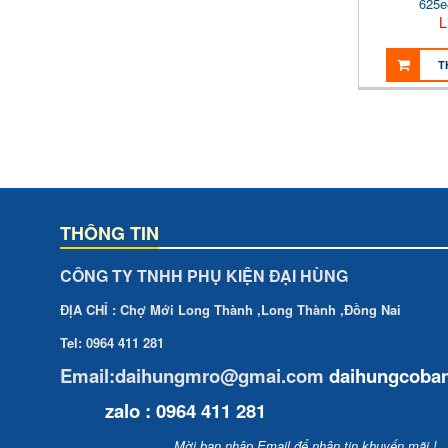
625e
L
T
THÔNG TIN
CÔNG TY TNHH PHỤ KIỆN ĐẠI HÙNG
ĐỊA CHỈ : Chợ Mới Long Thành ,Long Thành ,Đồng Nai
Tel: 0964 411 281
Email:daihungmro@gmai.com
daihungcoba
zalo : 0964 411 281
Mời bạn nhập Email để nhận tin khuyến mãi !