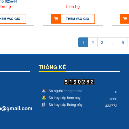
45 625e44
iên hệ
Liên hệ
HÊM VÀO GIỎ
THÊM VÀO GIỎ
1
2
3
…
9
THỐNG KÊ
Số người đang online
6
Số truy cập hôm nay
1280
Số truy cập tháng này
433773
n
@gmail.com