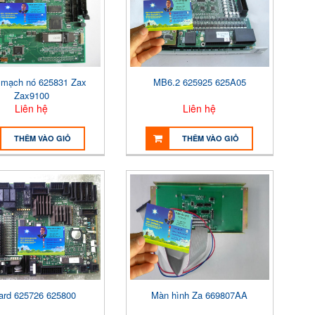
 mạch nó 625831 Zax
MB6.2 625925 625A05
Zax9100
Liên hệ
Liên hệ
THÊM VÀO GIỎ
THÊM VÀO GIỎ
ard 625726 625800
Màn hình Za 669807AA