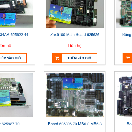
634AA 625622-44
Zax9100 Main Board 625626
Bảng
iên hệ
Liên hệ
HÊM VÀO GIỎ
THÊM VÀO GIỎ
 625927-70
Board 625806-70 MB6.2 MB6.3
Bo