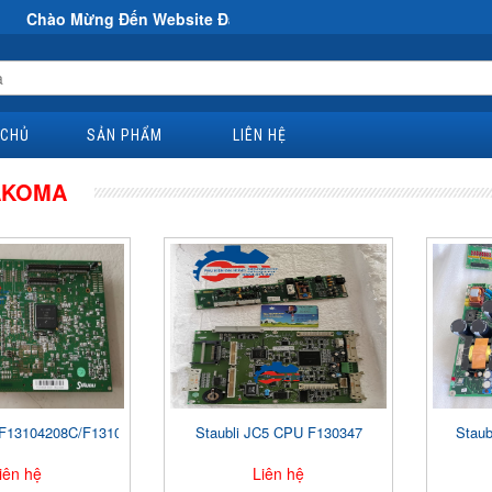
ng Đến Website Đại Hùng Co
 CHỦ
SẢN PHẨM
LIÊN HỆ
AKOMA
F13104208C/F13104203
Staubli JC5 CPU F130347
Staub
iên hệ
Liên hệ