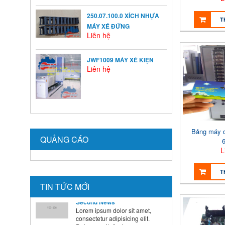
Ở mỗi thời kỳ trẻ có sự phát
triển khác nhau ...
250.07.100.0 XÍCH NHỰA
T
MÁY XÉ ĐỨNG
Liên hệ
BÍ QUYẾT SỬ DỤNG MEN VI
SINH Ở TRẺ
JWF1009 MÁY XÉ KIỆN
Là cha mẹ ai cũng mong
Liên hệ
muốn con mình lớn lên ...
HƯỚNG DẪN CAI SỮA CHO
BÉ ĐÚNG CÁCH NHANH VÀ
HIỆU QUẢ CÁC BÀ MẸ NÊN
BIẾT
Bảng máy d
QUẢNG CÁO
Theo các chuyên gia dinh
dưỡng và chăm sóc nhi, muốn
L
...
T
Second News
TIN TỨC MỚI
Lorem ipsum dolor sit amet,
consectetur adipisicing elit.
Dolore, veritatis, tempora, ...