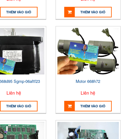
THÊM VÀO GIỎ
THÊM VÀO GIỎ
668d95 Sgmp-06aftf23
Motor 668h72
Liên hệ
Liên hệ
THÊM VÀO GIỎ
THÊM VÀO GIỎ