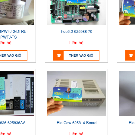
4PWFJ-2/DTRE-
Fcu6.2 625988-70
4PWFJ-TS
iên hệ
Liên hệ
HÊM VÀO GIỎ
THÊM VÀO GIỎ
5836 625836AA
Elo Ccw 625814 Board
Elo
iên hệ
Liên hệ