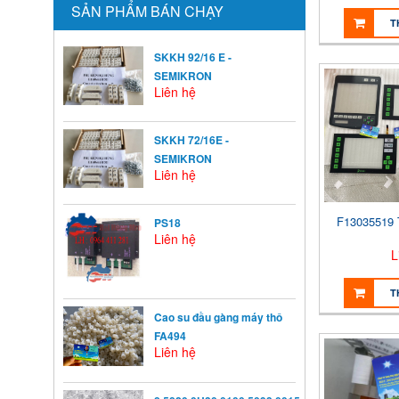
SẢN PHẨM BÁN CHẠY
T
SKKH 92/16 E -
SEMIKRON
Liên hệ
SKKH 72/16E -
SEMIKRON
Liên hệ
F13035519
PS18
Liên hệ
L
T
Cao su đầu gàng máy thô
FA494
Liên hệ