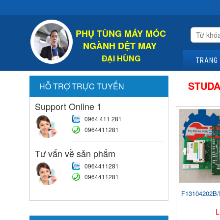
Chào Mừ
PHỤ TÙNG MÁY MÓC
NGÀNH DỆT MAY
ĐẠI HÙNG
TRANG
STUD
HỖ TRỢ TRỰC TUYẾN
Support Online 1
0964 411 281
0964411281
Tư vấn về sản phẩm
0964411281
0964411281
F13104202B/
L