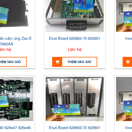
iển cảm ứng Zax-E
Etu4 Board 625663-70 625601
Inv
7b60AA
iên hệ
Liên hệ
HÊM VÀO GIỎ
THÊM VÀO GIỎ
40 625e47 625e46
Etu4 Board 625663-70 625601
Inv