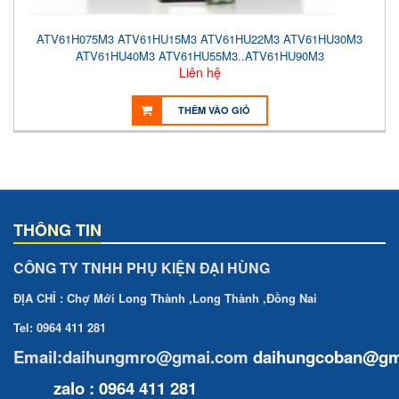
ATV61H075M3 ATV61HU15M3 ATV61HU22M3 ATV61HU30M3
ATV61HU40M3 ATV61HU55M3..ATV61HU90M3
Liên hệ
THÊM VÀO GIỎ
THÔNG TIN
CÔNG TY TNHH PHỤ KIỆN ĐẠI HÙNG
ĐỊA CHỈ : Chợ Mới Long Thành ,Long Thành ,Đồng Nai
Tel: 0964 411 281
Email:daihungmro@gmai.com
daihungcoban
@gm
zalo : 0964 411 281