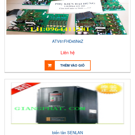
ATV61FHD45N4Z
Liên hệ
THÊM VÀO GIỎ
biến tần SENLAN