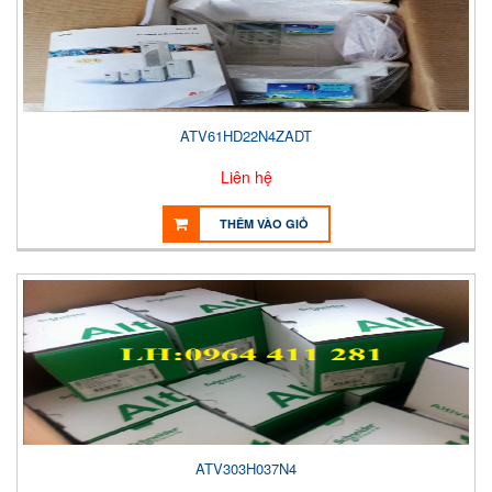
ATV61HD22N4ZADT
Liên hệ
THÊM VÀO GIỎ
ATV303H037N4