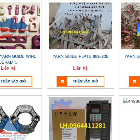
 YARN GUIDE WIRE
YARN GUIDE PLATE 653633B
YARN G
CERAMIC
Liên hệ
Liên hệ
THÊM VÀO GIỎ
THÊM VÀO GIỎ