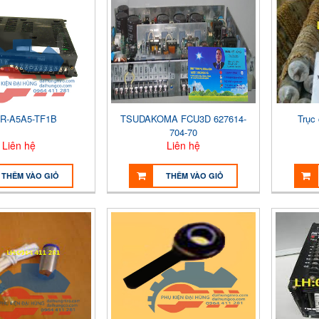
R-A5A5-TF1B
TSUDAKOMA FCU3D 627614-
Trục
704-70
Liên hệ
Liên hệ
THÊM VÀO GIỎ
THÊM VÀO GIỎ