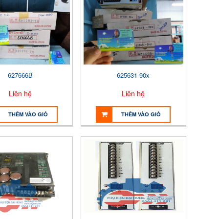
627666B
625631-90x
Liên hệ
Liên hệ
THÊM VÀO GIỎ
THÊM VÀO GIỎ