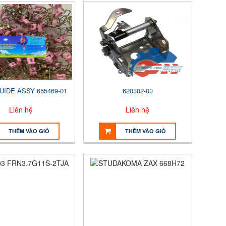
UIDE ASSY 655469-01
620302-03
Liên hệ
Liên hệ
THÊM VÀO GIỎ
THÊM VÀO GIỎ