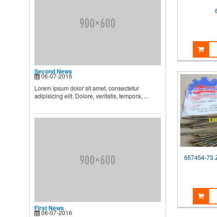
BIẾT
Theo các chuyên gia dinh
dưỡng và chăm sóc nhi, muốn
...
Second News
Lorem ipsum dolor sit amet,
Second News
consectetur adipisicing elit.
06-07-2016
Dolore, veritatis, tempora, ...
Lorem ipsum dolor sit amet, consectetur
adipisicing elit. Dolore, veritatis, tempora, ...
657454-73 
First News
06-07-2016