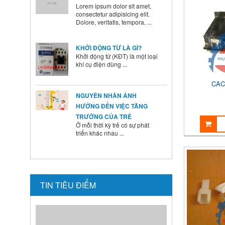
Dolore, veritatis, tempora, ...
KHỞI ĐỘNG TỪ LÀ GÌ?
Khởi động từ (KĐT) là một loại
khí cụ điện dùng ...
NGUYÊN NHÂN ẢNH
CAC
HƯỞNG ĐẾN VIỆC TĂNG
TRƯỞNG CỦA TRẺ
Ở mỗi thời kỳ trẻ có sự phát
triển khác nhau ...
BÍ QUYẾT SỬ DỤNG MEN VI
SINH Ở TRẺ
Là cha mẹ ai cũng mong
muốn con mình lớn lên ...
TIN TIÊU ĐIỂM
HƯỚNG DẪN CAI SỮA CHO
BÉ ĐÚNG CÁCH NHANH VÀ
HIỆU QUẢ CÁC BÀ MẸ NÊN