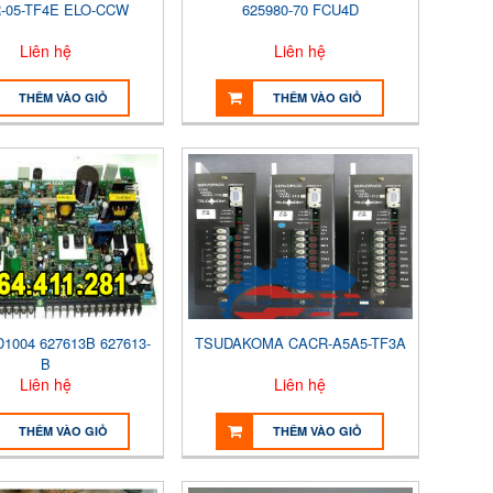
-05-TF4E ELO-CCW
625980-70 FCU4D
Liên hệ
Liên hệ
THÊM VÀO GIỎ
THÊM VÀO GIỎ
1004 627613B 627613-
TSUDAKOMA CACR-A5A5-TF3A
B
Liên hệ
Liên hệ
THÊM VÀO GIỎ
THÊM VÀO GIỎ