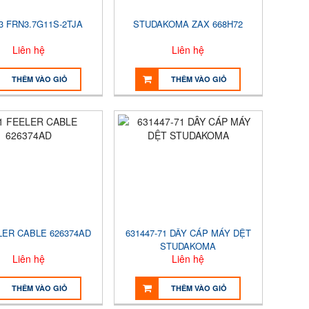
3 FRN3.7G11S-2TJA
STUDAKOMA ZAX 668H72
Liên hệ
Liên hệ
THÊM VÀO GIỎ
THÊM VÀO GIỎ
LER CABLE 626374AD
631447-71 DÂY CÁP MÁY DỆT
STUDAKOMA
Liên hệ
Liên hệ
THÊM VÀO GIỎ
THÊM VÀO GIỎ