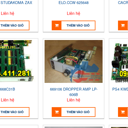
F STUDAKOMA ZAX
ELO.CCW 625648
CACR
Liên hệ
Liên hệ
THÊM VÀO GIỎ
THÊM VÀO GIỎ
668C31B
669106 DROPPER AMP LP-
PS4 KWD
606B
Liên hệ
Liên hệ
THÊM VÀO GIỎ
THÊM VÀO GIỎ