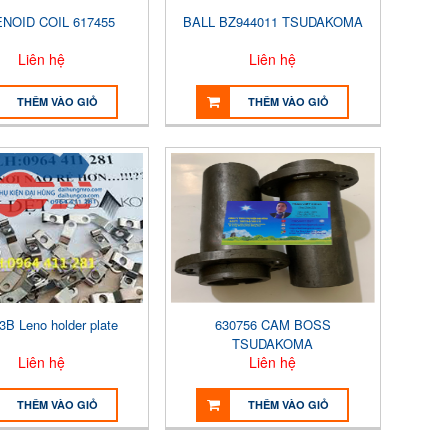
NOID COIL 617455
BALL BZ944011 TSUDAKOMA
Liên hệ
Liên hệ
THÊM VÀO GIỎ
THÊM VÀO GIỎ
3B Leno holder plate
630756 CAM BOSS
TSUDAKOMA
Liên hệ
Liên hệ
THÊM VÀO GIỎ
THÊM VÀO GIỎ