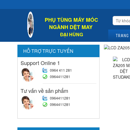
Chào 
PHỤ TÙNG MÁY MÓC
NGÀNH DỆT MAY
ĐẠI HÙNG
TRANG
HỖ TRỢ TRỰC TUYẾN
Support Online 1
0964 411 281
0964411281
Tư vấn về sản phẩm
0964411281
0964411281