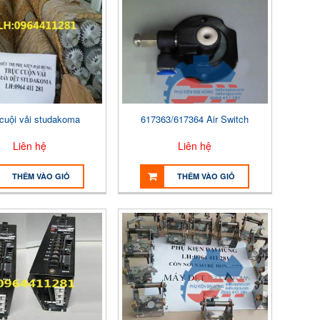
 cuội vải studakoma
617363/617364 Air Switch
Liên hệ
Liên hệ
THÊM VÀO GIỎ
THÊM VÀO GIỎ