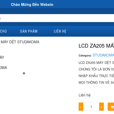
Mừng Đến Website Đại Hùng Co
 CHỦ
SẢN PHẨM
LIÊN HỆ
LCD ZA205 M
STUDAKOM
Category:
LCD ZA205 MÁY DỆT
CHÚNG TÔI LÀ ĐƠN V
NHẬP KHẨU TRỰC TIẾ
MỌI THÔNG TIN VỀ SẢ
Liên hệ
−
+