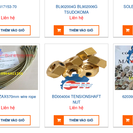
617153-70
BL902004G BL902006G
SOLE
TSUDOKOMA
Liên hệ
Liên hệ
THÊM VÀO GIỎ
THÊM VÀO GIỎ
ZAX570mm wire rope
BD004004 TENSIONSHAFT
62039
NUT
Liên hệ
Liên hệ
THÊM VÀO GIỎ
THÊM VÀO GIỎ