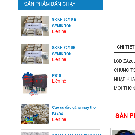
SẢN PHẨM BÁN CHẠY
SKKH 92/16 E -
SEMIKRON
Liên hệ
CHI TIẾT
SKKH 72/16E -
SEMIKRON
Liên hệ
LCD ZA20
CHÚNG TÔ
PS18
NHẬP KHẨ
Liên hệ
MỌI THÔNG
Cao su đầu gàng máy thô
FA494
SẢN P
Liên hệ