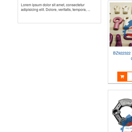
Lorem ipsum dolor sit amet, consectetur
adipisicing elit. Dolore, veritatis, tempora, ...
BZ922322