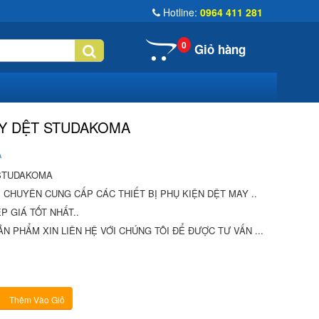
Hotline:
0964 411 281
0
Giỏ hàng
ÁY DỆT STUDAKOMA
A
 STUDAKOMA
Ị CHUYÊN CUNG CẤP CÁC THIẾT BỊ PHỤ KIỆN DỆT MAY ..
P GIÁ TỐT NHẤT..
N PHẨM XIN LIÊN HỆ VỚI CHÚNG TÔI ĐỂ ĐƯỢC TƯ VẤN ...
Thêm Vào Giỏ