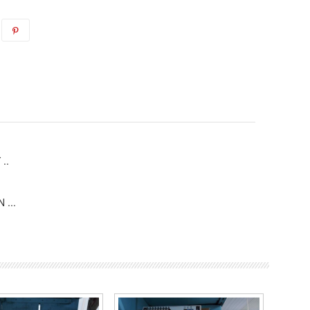
..
 ...