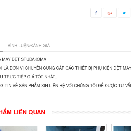
BÌNH LUẬN/ĐÁNH GIÁ
5 MÁY DỆT STUDAKOMA
I LÀ ĐƠN VỊ CHUYÊN CUNG CẤP CÁC THIẾT BỊ PHỤ KIỆN DỆT MAY 
U TRỰC TIẾP GIÁ TỐT NHẤT..
 TIN VỀ SẢN PHẨM XIN LIÊN HỆ VỚI CHÚNG TÔI ĐỂ ĐƯỢC TƯ VẤN
HẨM LIÊN QUAN