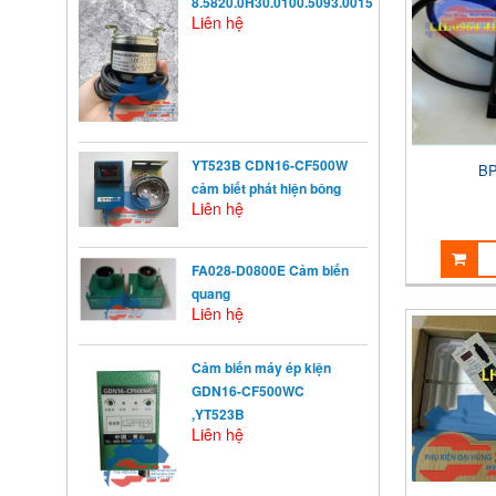
8.5820.0H30.0100.5093.0015
Liên hệ
YT523B CDN16-CF500W
BP
cảm biết phát hiện bông
Liên hệ
FA028-D0800E Cảm biến
quang
Liên hệ
Cảm biến máy ép kiện
KHỞI ĐỘNG TỪ LÀ GÌ?
GDN16-CF500WC
Khởi động từ (KĐT) là một loại
,YT523B
khí cụ điện dùng ...
Liên hệ
NGUYÊN NHÂN ẢNH