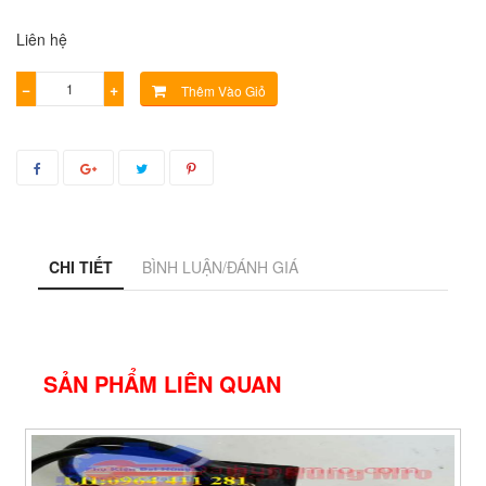
Liên hệ
−
+
Thêm Vào Giỏ
CHI TIẾT
BÌNH LUẬN/ĐÁNH GIÁ
SẢN PHẨM LIÊN QUAN