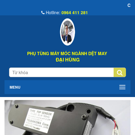
Chào Mừng Đến We
Hotline:
0964 411 281
PHỤ TÙNG MÁY MÓC NGÀNH DỆT MAY
ĐẠI HÙNG
MENU