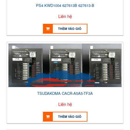
PS4 KWD1004 627613B 627613-B
Liên hệ
THÊM VÀO GIỎ
TSUDAKOMA CACR-A5A5-TF3A
Liên hệ
THÊM VÀO GIỎ