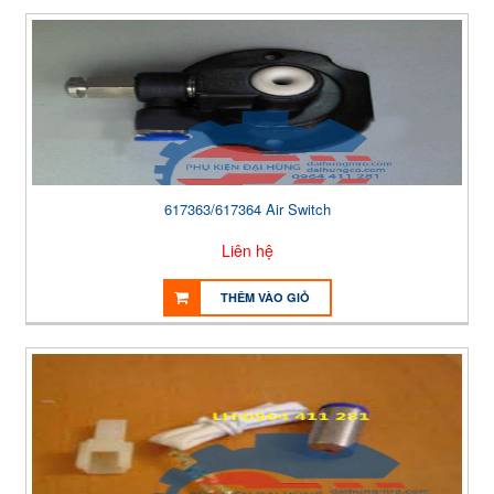
617363/617364 Air Switch
Liên hệ
THÊM VÀO GIỎ