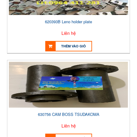
620393B Leno holder plate
Liên hệ
THÊM VÀO GIỎ
630756 CAM BOSS TSUDAKOMA
Liên hệ