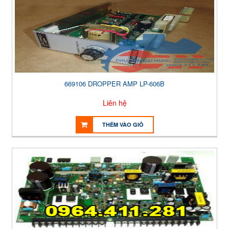
669106 DROPPER AMP LP-606B
Liên hệ
THÊM VÀO GIỎ