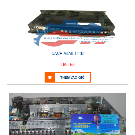
CACR-A5A5-TF1B
Liên hệ
THÊM VÀO GIỎ