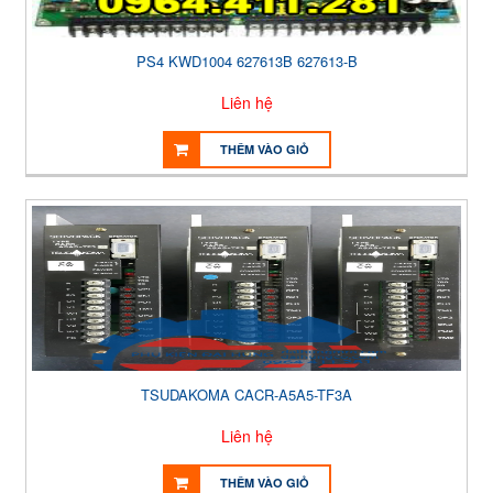
PS4 KWD1004 627613B 627613-B
Liên hệ
THÊM VÀO GIỎ
TSUDAKOMA CACR-A5A5-TF3A
Liên hệ
THÊM VÀO GIỎ