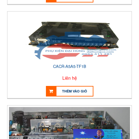
CACR-A5A5-TF1B
Liên hệ
THÊM VÀO GIỎ