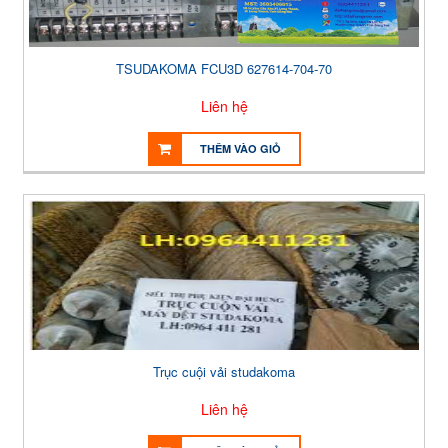
TSUDAKOMA FCU3D 627614-704-70
Liên hệ
THÊM VÀO GIỎ
Trục cuội vải studakoma
Liên hệ