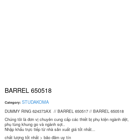
BARREL 650518
STUDAKOMA
Category:
DUMMY RING 624373AX // BARREL 650517 // BARREL 650518
Chúng tôi là đơn vị chuyên cung cấp các thiết bị phụ kiện ngành dệt,
phụ tùng khung go và ngành sợi..
Nhập khẩu trực tiếp từ nhà sản xuất giá tốt nhất...
chất lượng tốt nhất > bảo đảm uy tín