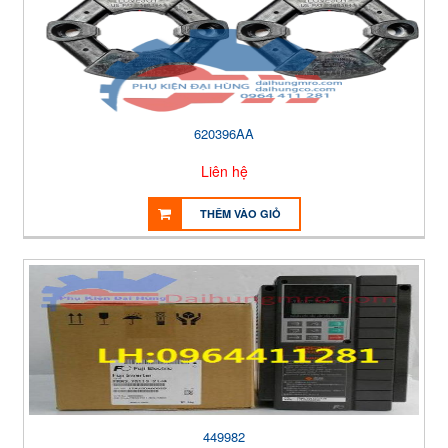
620396AA
Liên hệ
THÊM VÀO GIỎ
449982