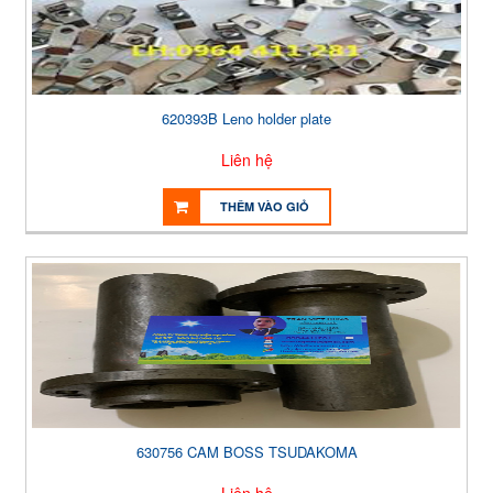
620393B Leno holder plate
Liên hệ
THÊM VÀO GIỎ
630756 CAM BOSS TSUDAKOMA