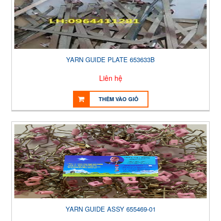
YARN GUIDE PLATE 653633B
Liên hệ
THÊM VÀO GIỎ
YARN GUIDE ASSY 655469-01