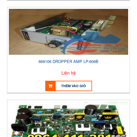
669106 DROPPER AMP LP-606B
Liên hệ
THÊM VÀO GIỎ