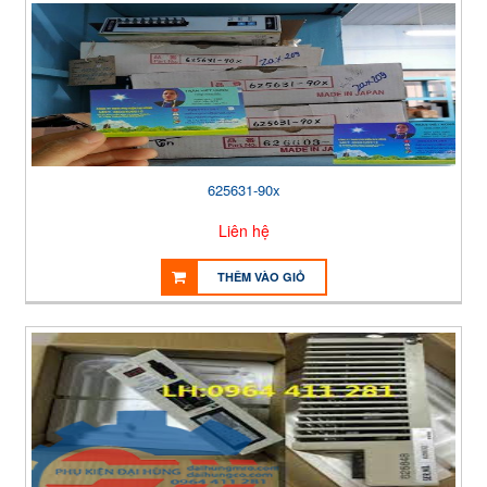
625631-90x
Liên hệ
THÊM VÀO GIỎ