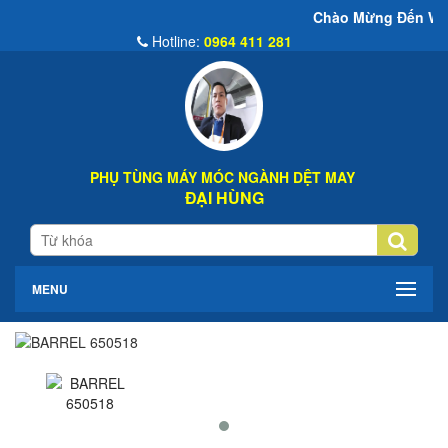
Chào Mừng Đến Website Đại Hùng
Hotline:
0964 411 281
PHỤ TÙNG MÁY MÓC NGÀNH DỆT MAY
ĐẠI HÙNG
MENU