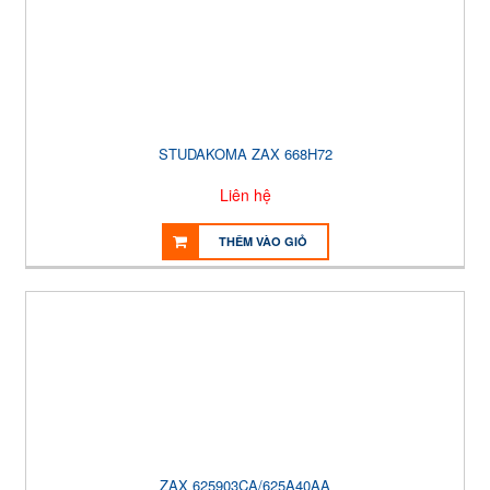
STUDAKOMA ZAX 668H72
Liên hệ
THÊM VÀO GIỎ
ZAX 625903CA/625A40AA