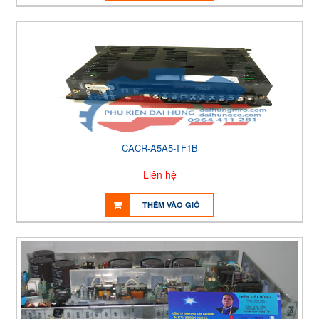
CACR-A5A5-TF1B
Liên hệ
THÊM VÀO GIỎ