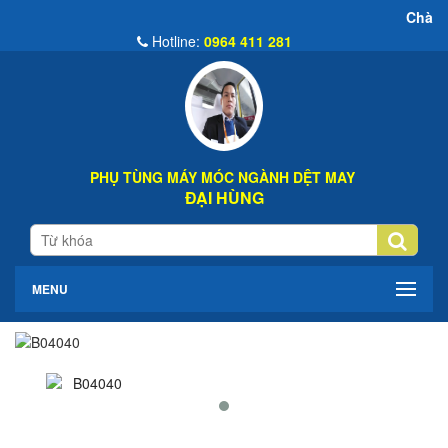
Chào Mừng Đến We
Hotline:
0964 411 281
PHỤ TÙNG MÁY MÓC NGÀNH DỆT MAY
ĐẠI HÙNG
MENU