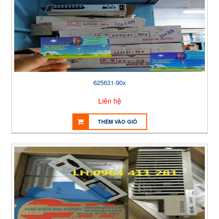
625631-90x
Liên hệ
THÊM VÀO GIỎ