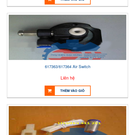
617363/617364 Air Switch
Liên hệ
THÊM VÀO GIỎ