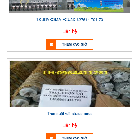
TSUDAKOMA FCU3D 627614-704-70
Liên hệ
THÊM VÀO GIỎ
Trục cuội vải studakoma
Liên hệ
THÊM VÀO GIỎ