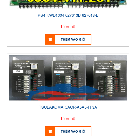
PS4 KWD1004 627613B 627613-B
Liên hệ
THÊM VÀO GIỎ
TSUDAKOMA CACR-A5A5-TF3A
Liên hệ
THÊM VÀO GIỎ