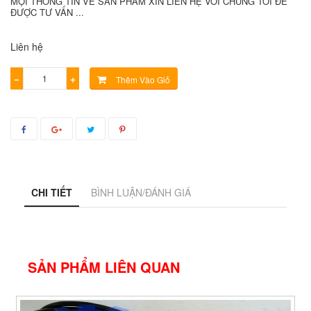
MỌI THÔNG TIN VỀ SẢN PHẨM XIN LIÊN HỆ VỚI CHÚNG TÔI ĐỂ
ĐƯỢC TƯ VẤN ...
Liên hệ
−
+
Thêm Vào Giỏ
CHI TIẾT
BÌNH LUẬN/ĐÁNH GIÁ
SẢN PHẨM LIÊN QUAN