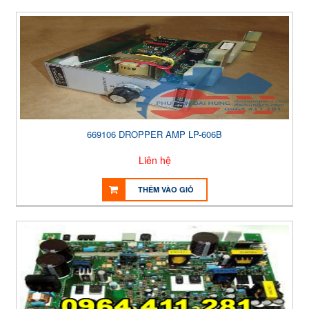
669106 DROPPER AMP LP-606B
Liên hệ
THÊM VÀO GIỎ