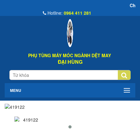
Chào Mừng Đến 
Hotline:
0964 411 281
PHỤ TÙNG MÁY MÓC NGÀNH DỆT MAY
ĐẠI HÙNG
MENU