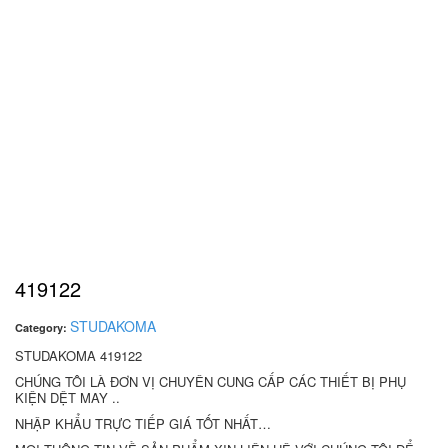
419122
STUDAKOMA
Category:
STUDAKOMA 419122
CHÚNG TÔI LÀ ĐƠN VỊ CHUYÊN CUNG CẤP CÁC THIẾT BỊ PHỤ
KIỆN DỆT MAY ..
NHẬP KHẨU TRỰC TIẾP GIÁ TỐT NHẤT…