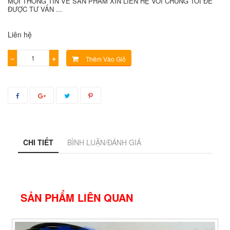
MỌI THÔNG TIN VỀ SẢN PHẨM XIN LIÊN HỆ VỚI CHÚNG TÔI ĐỂ
ĐƯỢC TƯ VẤN ...
Liên hệ
−
+
Thêm Vào Giỏ
CHI TIẾT
BÌNH LUẬN/ĐÁNH GIÁ
SẢN PHẨM LIÊN QUAN