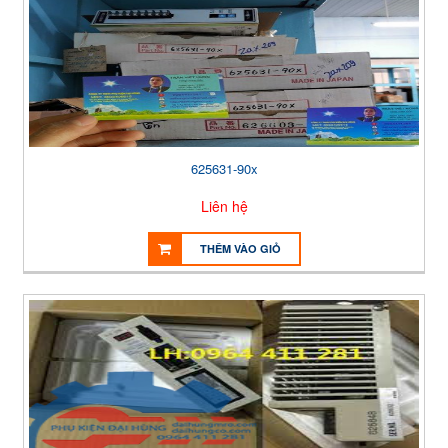
625631-90x
Liên hệ
THÊM VÀO GIỎ