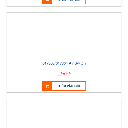
617363/617364 Air Switch
Liên hệ
THÊM VÀO GIỎ