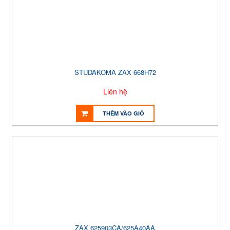
STUDAKOMA ZAX 668H72
Liên hệ
THÊM VÀO GIỎ
ZAX 625903CA/625A40AA