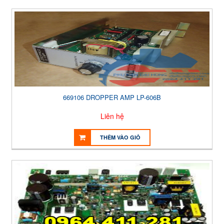
669106 DROPPER AMP LP-606B
Liên hệ
THÊM VÀO GIỎ