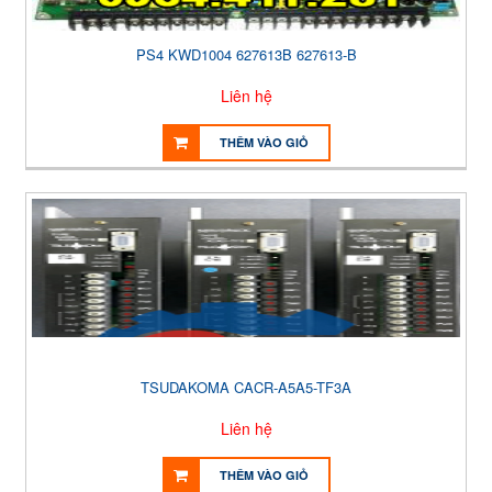
PS4 KWD1004 627613B 627613-B
Liên hệ
THÊM VÀO GIỎ
TSUDAKOMA CACR-A5A5-TF3A
Liên hệ
THÊM VÀO GIỎ