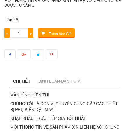
MỌI THÔNG TIN VỀ SẢN PHẨM XIN LIÊN HỆ VỚI CHÚNG TÔI ĐỂ
ĐƯỢC TƯ VẤN ...
Liên hệ
−
+
Thêm Vào Giỏ
CHI TIẾT
BÌNH LUẬN/ĐÁNH GIÁ
MÀN HÌNH HIỂN THỊ
CHÚNG TÔI LÀ ĐƠN VỊ CHUYÊN CUNG CẤP CÁC THIẾT
BỊ PHỤ KIỆN DỆT MAY ..
NHẬP KHẨU TRỰC TIẾP GIÁ TỐT NHẤT
MỌI THÔNG TIN VỀ SẢN PHẨM XIN LIÊN HỆ VỚI CHÚNG