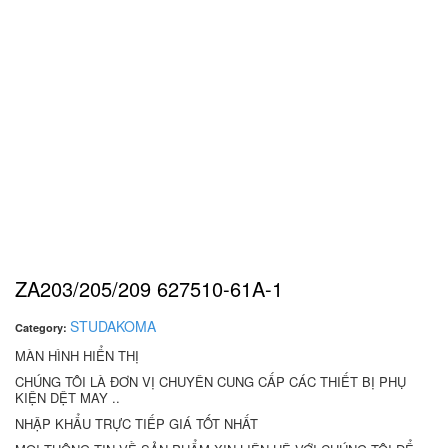
ZA203/205/209 627510-61A-1
STUDAKOMA
Category:
MÀN HÌNH HIỂN THỊ
CHÚNG TÔI LÀ ĐƠN VỊ CHUYÊN CUNG CẤP CÁC THIẾT BỊ PHỤ
KIỆN DỆT MAY ..
NHẬP KHẨU TRỰC TIẾP GIÁ TỐT NHẤT