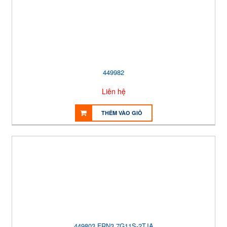
449982
Liên hệ
THÊM VÀO GIỎ
449803 FRN3.7G11S-2TJA