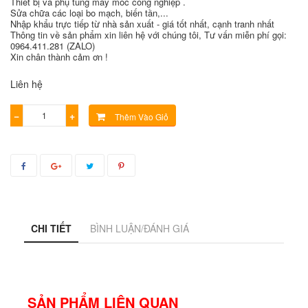
Thiết bị và phụ tùng máy móc công nghiệp .
Sửa chữa các loại bo mạch, biến tần,...
Nhập khẩu trực tiếp từ nhà sản xuất - giá tốt nhất, cạnh tranh nhất
Thông tin về sản phẩm xin liên hệ với chúng tôi, Tư vấn miễn phí gọi:
0964.411.281 (ZALO)
Xin chân thành cảm ơn !
Liên hệ
−
+
Thêm Vào Giỏ
CHI TIẾT
BÌNH LUẬN/ĐÁNH GIÁ
SẢN PHẨM LIÊN QUAN