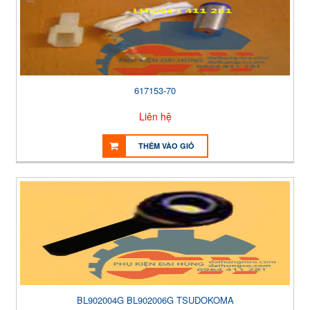
617153-70
Liên hệ
THÊM VÀO GIỎ
BL902004G BL902006G TSUDOKOMA