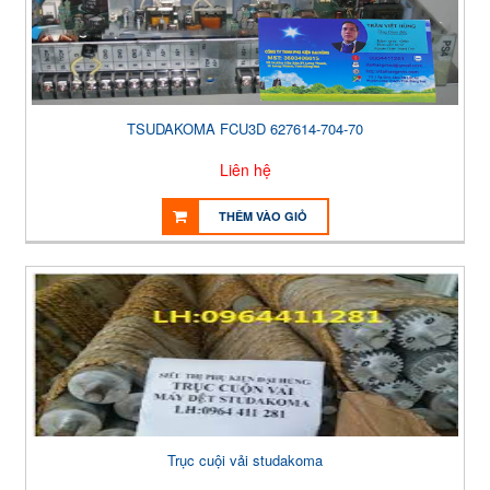
TSUDAKOMA FCU3D 627614-704-70
Liên hệ
THÊM VÀO GIỎ
Trục cuội vải studakoma