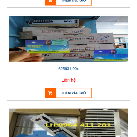
THÊM VÀO GIỎ
625631-90x
Liên hệ
THÊM VÀO GIỎ