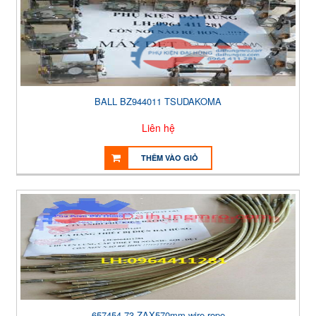
BALL BZ944011 TSUDAKOMA
Liên hệ
THÊM VÀO GIỎ
657454-73 ZAX570mm wire rope