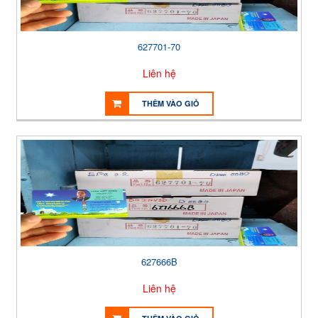
627701-70
Liên hệ
THÊM VÀO GIỎ
627666B
Liên hệ