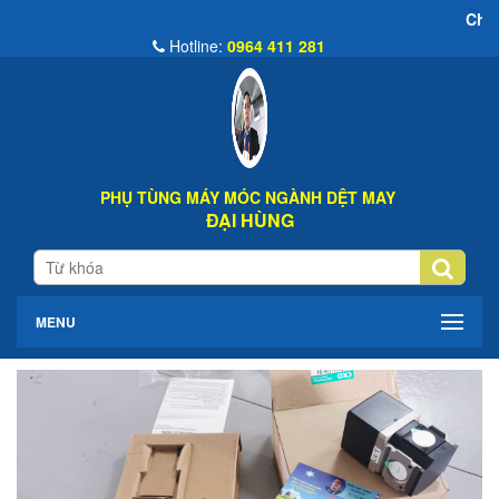
Chào Mừng Đến Web
Hotline:
0964 411 281
PHỤ TÙNG MÁY MÓC NGÀNH DỆT MAY
ĐẠI HÙNG
MENU