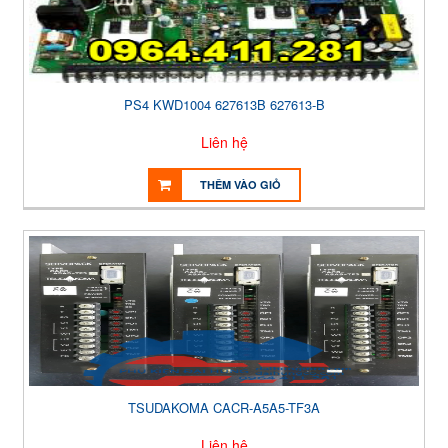
PS4 KWD1004 627613B 627613-B
Liên hệ
THÊM VÀO GIỎ
TSUDAKOMA CACR-A5A5-TF3A
Liên hệ