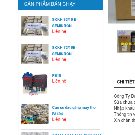
SẢN PHẨM BÁN CHẠY
SKKH 92/16 E -
SEMIKRON
Liên hệ
SKKH 72/16E -
SEMIKRON
Liên hệ
PS18
Liên hệ
CHI TIẾT
Công Ty Đạ
Sửa chữa c
Cao su đầu gàng máy thô
Nhập khẩu t
Thông tin v
FA494
Liên hệ
Xin chân th