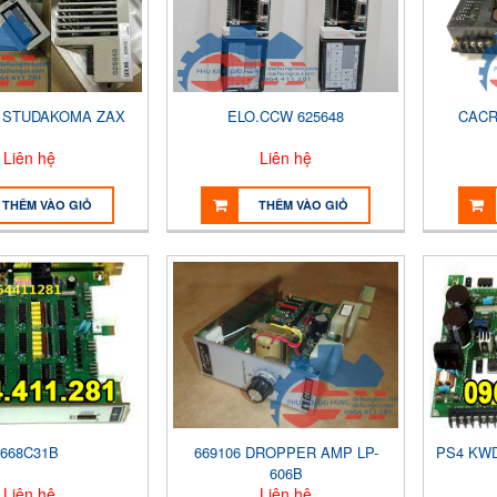
F STUDAKOMA ZAX
ELO.CCW 625648
CACR
Liên hệ
Liên hệ
THÊM VÀO GIỎ
THÊM VÀO GIỎ
668C31B
669106 DROPPER AMP LP-
PS4 KWD
606B
Liên hệ
Liên hệ