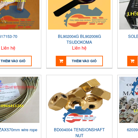
617153-70
BL902004G BL902006G
SOLE
TSUDOKOMA
Liên hệ
Liên hệ
THÊM VÀO GIỎ
THÊM VÀO GIỎ
ZAX570mm wire rope
BD004004 TENSIONSHAFT
62039
NUT