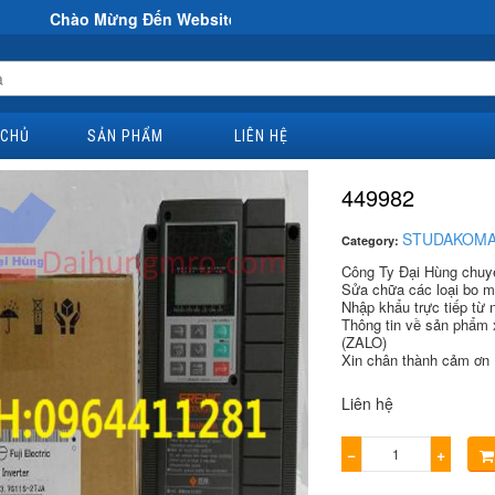
Mừng Đến Website Đại Hùng Co
 CHỦ
SẢN PHẨM
LIÊN HỆ
449982
STUDAKOM
Category:
Công Ty Đại Hùng chuyên
Sửa chữa các loại bo mạ
Nhập khẩu trực tiếp từ n
Thông tin về sản phẩm 
(ZALO)
Xin chân thành cảm ơn 
Liên hệ
−
+