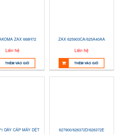
AKOMA ZAX 668H72
ZAX 625903CA/625A40AA
Liên hệ
Liên hệ
THÊM VÀO GIỎ
THÊM VÀO GIỎ
-71 DÂY CÁP MÁY DỆT
627900/626372D/626372E