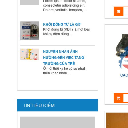
KHỞI ĐỘNG TỪ LÀ GÌ?
Khởi động từ (KĐT) là một loại
khí cụ điện dùng ...
NGUYÊN NHÂN ẢNH
HƯỞNG ĐẾN VIỆC TĂNG
TRƯỞNG CỦA TRẺ
Ở mỗi thời kỳ trẻ có sự phát
triển khác nhau ...
CAC
BÍ QUYẾT SỬ DỤNG MEN VI
SINH Ở TRẺ
Là cha mẹ ai cũng mong
muốn con mình lớn lên ...
TIN TIÊU ĐIỂM
HƯỚNG DẪN CAI SỮA CHO
BÉ ĐÚNG CÁCH NHANH VÀ
HIỆU QUẢ CÁC BÀ MẸ NÊN