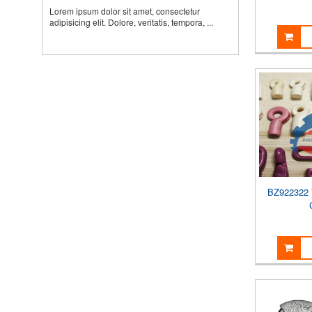
Lorem ipsum dolor sit amet, consectetur
adipisicing elit. Dolore, veritatis, tempora, ...
BZ922322