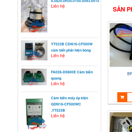
8.5820.0H30.0100.5093.0015
Liên hệ
SẢN P
YT523B CDN16-CF500W
cảm biết phát hiện bông
Liên hệ
FA028-D0800E Cảm biến
BP
quang
Liên hệ
Cảm biến máy ép kiện
KHỞI ĐỘNG TỪ LÀ GÌ?
GDN16-CF500WC
Khởi động từ (KĐT) là một loại
khí cụ điện dùng ...
,YT523B
Liên hệ
NGUYÊN NHÂN ẢNH