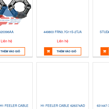
620396AA
449803 FRN3.7G11S-2TJA
STUD
Liên hệ
Liên hệ
THÊM VÀO GIỎ
THÊM VÀO GIỎ
 H1 FEELER CABLE
H1 FEELER CABLE 626374AD
631447