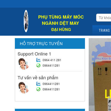
Chào 
PHỤ TÙNG MÁY MÓC
NGÀNH DỆT MAY
ĐẠI HÙNG
TRANG
HỖ TRỢ TRỰC TUYẾN
Support Online 1
0964 411 281
0964411281
Tư vấn về sản phẩm
0964411281
0964411281