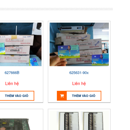
627666B
625631-90x
Liên hệ
Liên hệ
THÊM VÀO GIỎ
THÊM VÀO GIỎ