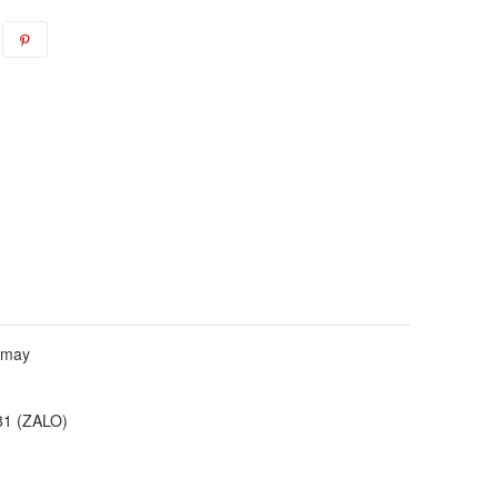
t may
.281 (ZALO)