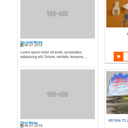
BIẾT
Theo các chuyên gia dinh
dưỡng và chăm sóc nhi, muốn
...
Second News
Lorem ipsum dolor sit amet,
consectetur adipisicing elit.
Second News
Dolore, veritatis, tempora, ...
06-07-2016
Lorem ipsum dolor sit amet, consectetur
adipisicing elit. Dolore, veritatis, tempora, ...
657454-73 
First News
06-07-2016