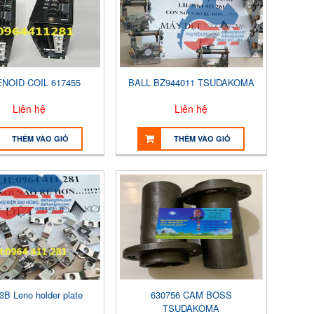
NOID COIL 617455
BALL BZ944011 TSUDAKOMA
Liên hệ
Liên hệ
THÊM VÀO GIỎ
THÊM VÀO GIỎ
3B Leno holder plate
630756 CAM BOSS
TSUDAKOMA