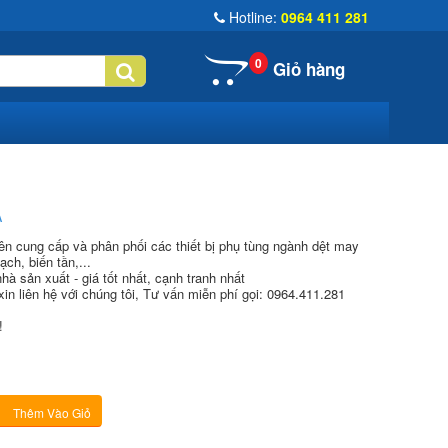
Hotline:
0964 411 281
0
Giỏ hàng
A
 cung cấp và phân phối các thiết bị phụ tùng ngành dệt may
ch, biến tần,...
hà sản xuất - giá tốt nhất, cạnh tranh nhất
xin liên hệ với chúng tôi, Tư vấn miễn phí gọi: 0964.411.281
!
Thêm Vào Giỏ