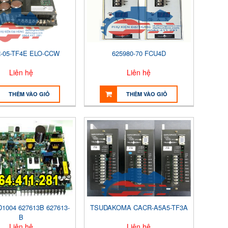
-05-TF4E ELO-CCW
625980-70 FCU4D
Liên hệ
Liên hệ
THÊM VÀO GIỎ
THÊM VÀO GIỎ
1004 627613B 627613-
TSUDAKOMA CACR-A5A5-TF3A
B
Liên hệ
Liên hệ