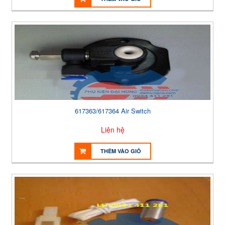
617363/617364 Air Switch
Liên hệ
THÊM VÀO GIỎ