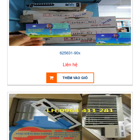
625631-90x
Liên hệ
THÊM VÀO GIỎ