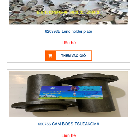
620393B Leno holder plate
Liên hệ
THÊM VÀO GIỎ
630756 CAM BOSS TSUDAKOMA
Liên hệ