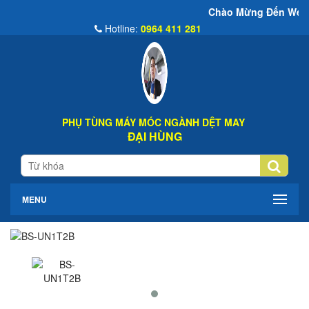
Chào Mừng Đến Website Đại Hùng 
Hotline:
0964 411 281
PHỤ TÙNG MÁY MÓC NGÀNH DỆT MAY
ĐẠI HÙNG
MENU