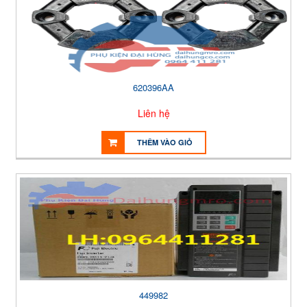
620396AA
Liên hệ
THÊM VÀO GIỎ
449982