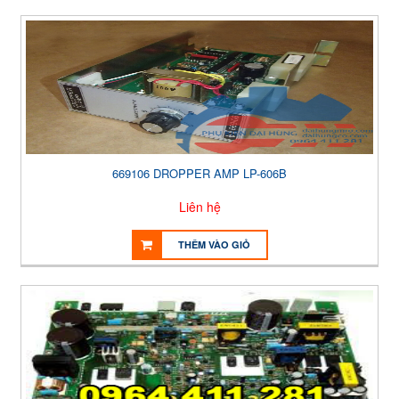
669106 DROPPER AMP LP-606B
Liên hệ
THÊM VÀO GIỎ