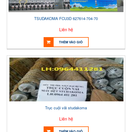
TSUDAKOMA FCU3D 627614-704-70
Liên hệ
THÊM VÀO GIỎ
Trục cuội vải studakoma
Liên hệ
THÊM VÀO GIỎ