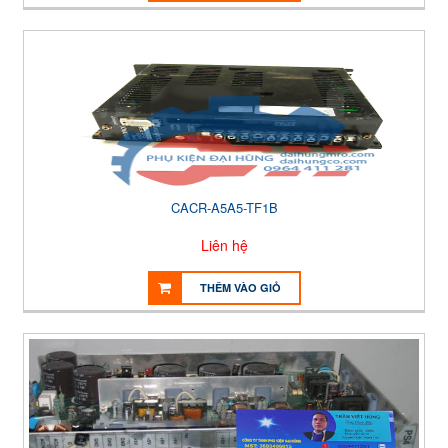
CACR-A5A5-TF1B
Liên hệ
THÊM VÀO GIỎ