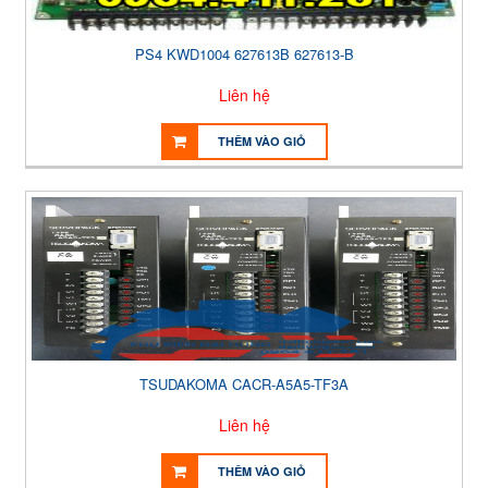
PS4 KWD1004 627613B 627613-B
Liên hệ
THÊM VÀO GIỎ
TSUDAKOMA CACR-A5A5-TF3A
Liên hệ
THÊM VÀO GIỎ