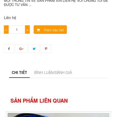
MỌI THÔNG TIN VỀ SẢN PHẨM XIN LIÊN HỆ VỚI CHÚNG TÔI ĐỂ
ĐƯỢC TƯ VẤN ...
Liên hệ
−
+
Thêm Vào Giỏ
CHI TIẾT
BÌNH LUẬN/ĐÁNH GIÁ
SẢN PHẨM LIÊN QUAN