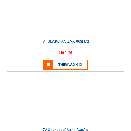
STUDAKOMA ZAX 668H72
Liên hệ
THÊM VÀO GIỎ
ZAX 625903CA/625A40AA