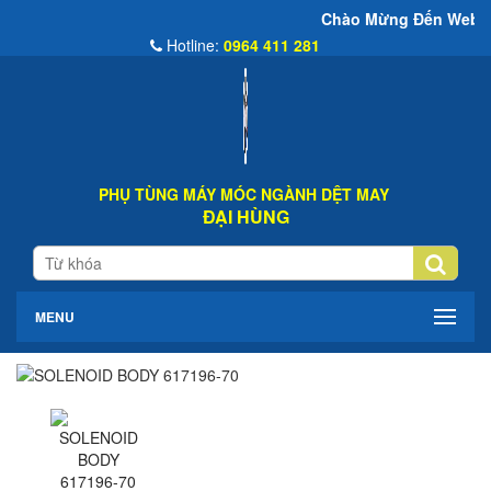
Chào Mừng Đến Website Đại Hùng C
Hotline:
0964 411 281
PHỤ TÙNG MÁY MÓC NGÀNH DỆT MAY
ĐẠI HÙNG
MENU