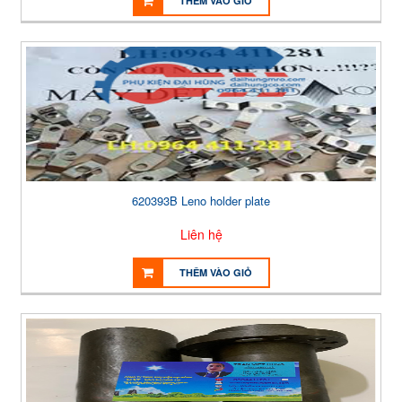
THÊM VÀO GIỎ
620393B Leno holder plate
Liên hệ
THÊM VÀO GIỎ