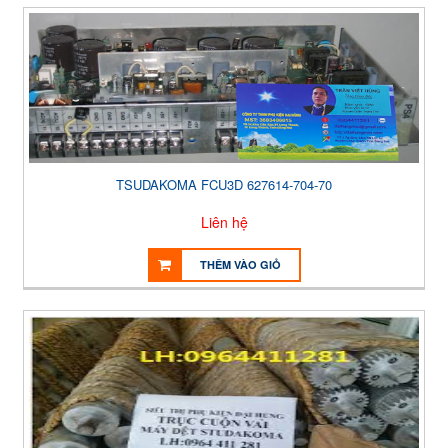
TSUDAKOMA FCU3D 627614-704-70
Liên hệ
THÊM VÀO GIỎ