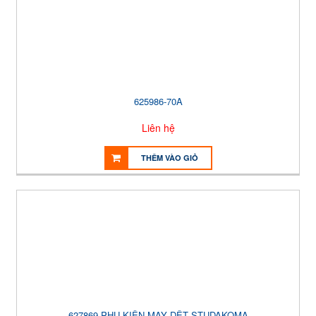
625986-70A
Liên hệ
THÊM VÀO GIỎ
627869 PHỤ KIỆN MAY DỆT STUDAKOMA