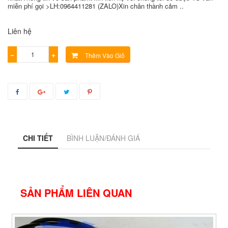
miễn phí gọi >LH:0964411281 (ZALO)Xin chân thành cảm ..
Liên hệ
−
+
Thêm Vào Giỏ
CHI TIẾT
BÌNH LUẬN/ĐÁNH GIÁ
SẢN PHẨM LIÊN QUAN