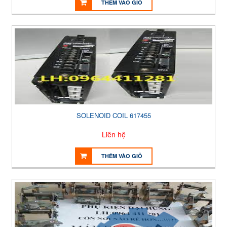
THÊM VÀO GIỎ
SOLENOID COIL 617455
Liên hệ
THÊM VÀO GIỎ