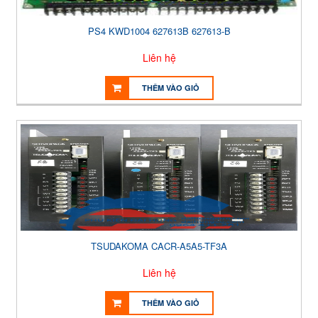
PS4 KWD1004 627613B 627613-B
Liên hệ
THÊM VÀO GIỎ
TSUDAKOMA CACR-A5A5-TF3A
Liên hệ
THÊM VÀO GIỎ