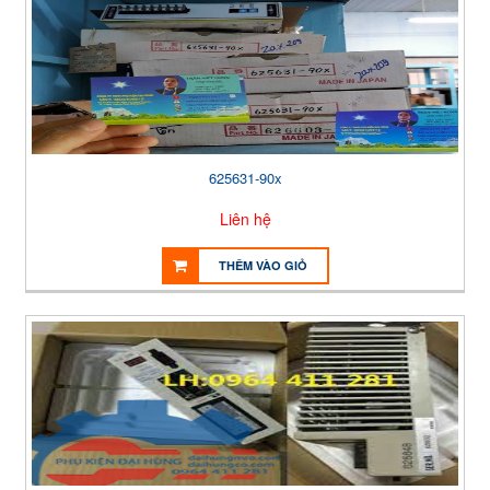
625631-90x
Liên hệ
THÊM VÀO GIỎ