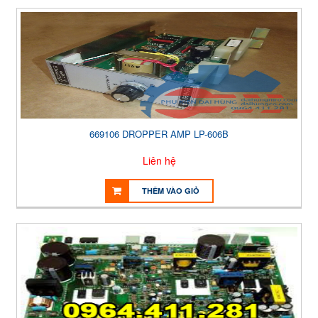
669106 DROPPER AMP LP-606B
Liên hệ
THÊM VÀO GIỎ