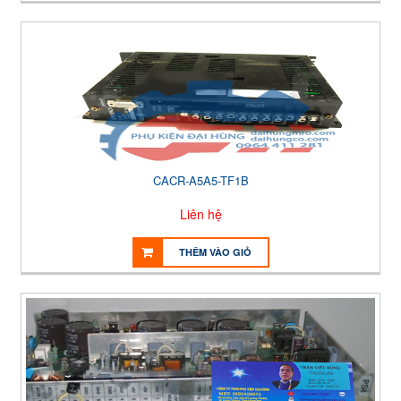
CACR-A5A5-TF1B
Liên hệ
THÊM VÀO GIỎ