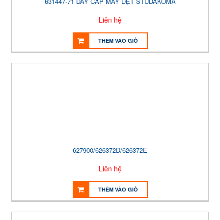
631447-71 DÂY CÁP MÁY DỆT STUDAKOMA
Liên hệ
THÊM VÀO GIỎ
627900/626372D/626372E
Liên hệ
THÊM VÀO GIỎ