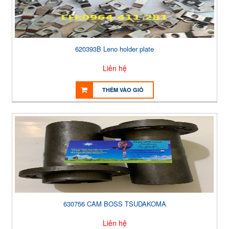
620393B Leno holder plate
Liên hệ
THÊM VÀO GIỎ
630756 CAM BOSS TSUDAKOMA
Liên hệ