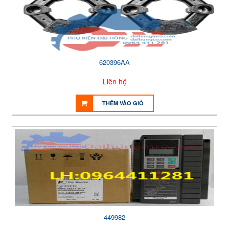
620396AA
Liên hệ
THÊM VÀO GIỎ
449982