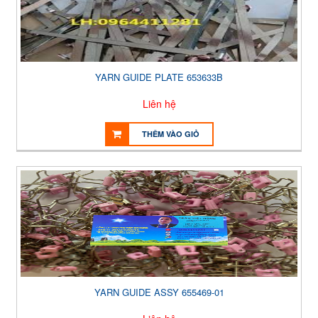
YARN GUIDE PLATE 653633B
Liên hệ
THÊM VÀO GIỎ
YARN GUIDE ASSY 655469-01