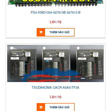
PS4 KWD1004 627613B 627613-B
Liên hệ
THÊM VÀO GIỎ
TSUDAKOMA CACR-A5A5-TF3A
Liên hệ
THÊM VÀO GIỎ