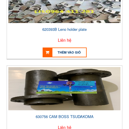
620393B Leno holder plate
Liên hệ
THÊM VÀO GIỎ
630756 CAM BOSS TSUDAKOMA
Liên hệ