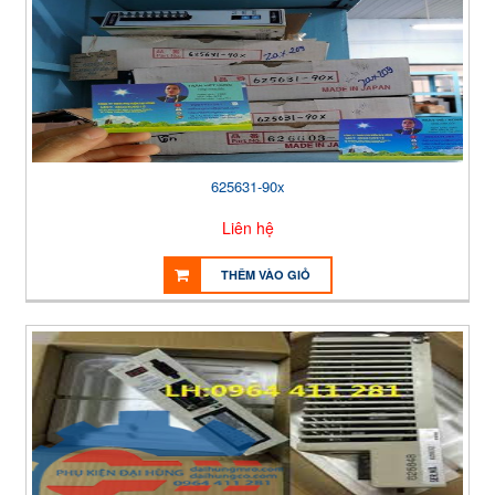
625631-90x
Liên hệ
THÊM VÀO GIỎ