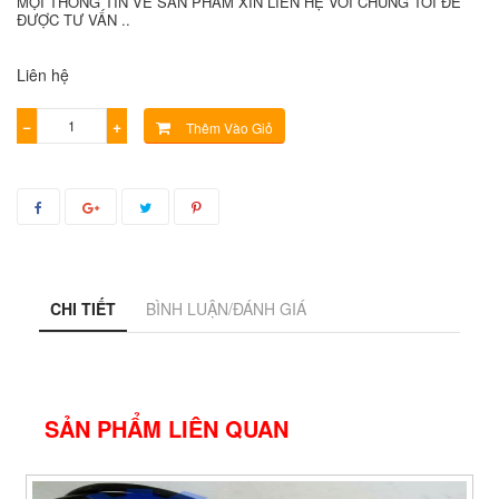
MỌI THÔNG TIN VỀ SẢN PHẨM XIN LIÊN HỆ VỚI CHÚNG TÔI ĐỂ
ĐƯỢC TƯ VẤN ..
Liên hệ
−
+
Thêm Vào Giỏ
CHI TIẾT
BÌNH LUẬN/ĐÁNH GIÁ
SẢN PHẨM LIÊN QUAN