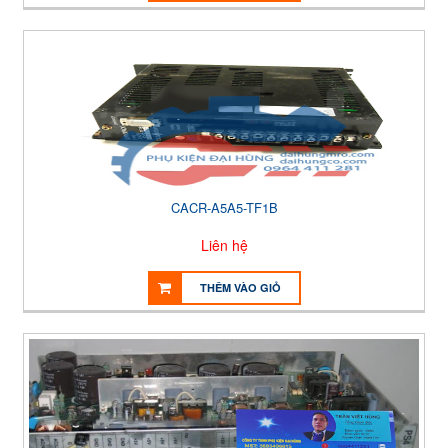
CACR-A5A5-TF1B
Liên hệ
THÊM VÀO GIỎ