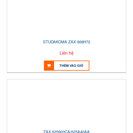
STUDAKOMA ZAX 668H72
Liên hệ
THÊM VÀO GIỎ
ZAX 625903CA/625A40AA