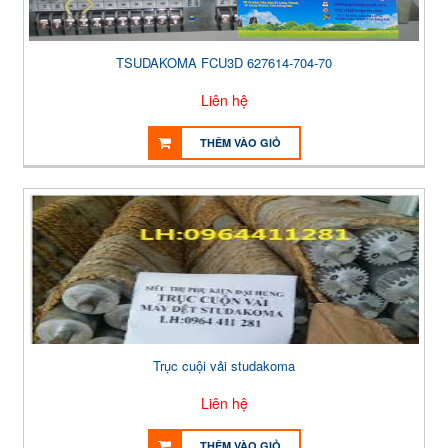
TSUDAKOMA FCU3D 627614-704-70
Liên hệ
THÊM VÀO GIỎ
Trục cuội vải studakoma
Liên hệ
THÊM VÀO GIỎ