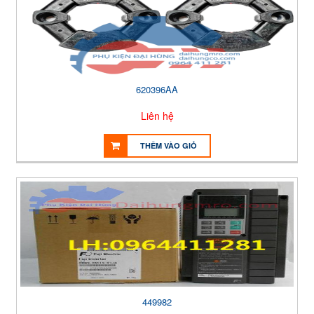
620396AA
Liên hệ
THÊM VÀO GIỎ
449982