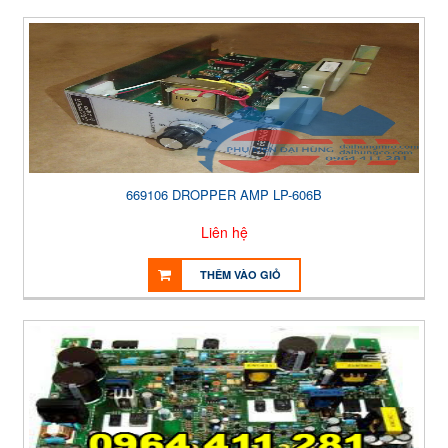
669106 DROPPER AMP LP-606B
Liên hệ
THÊM VÀO GIỎ