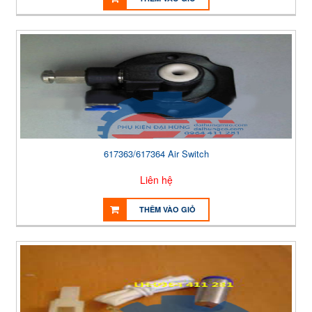
617363/617364 Air Switch
Liên hệ
THÊM VÀO GIỎ