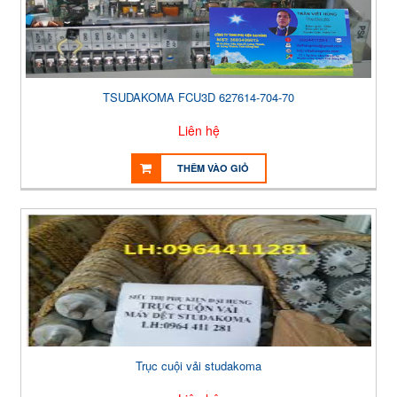
TSUDAKOMA FCU3D 627614-704-70
Liên hệ
THÊM VÀO GIỎ
Trục cuội vải studakoma