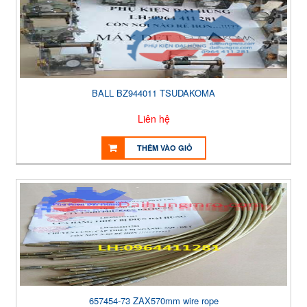
BALL BZ944011 TSUDAKOMA
Liên hệ
THÊM VÀO GIỎ
657454-73 ZAX570mm wire rope