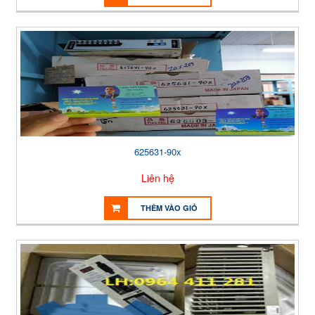
625631-90x
Liên hệ
THÊM VÀO GIỎ