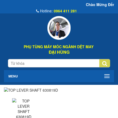
Chào Mừng Đến Website Đại Hù
Hotline:
0964 411 281
PHỤ TÙNG MÁY MÓC NGÀNH DỆT MAY
ĐẠI HÙNG
MENU