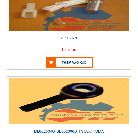
617153-70
Liên hệ
THÊM VÀO GIỎ
BL902004G BL902006G TSUDOKOMA