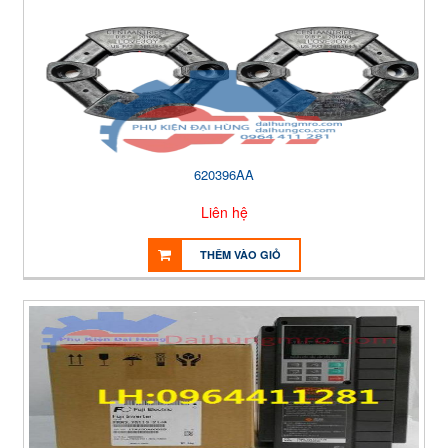
620396AA
Liên hệ
THÊM VÀO GIỎ