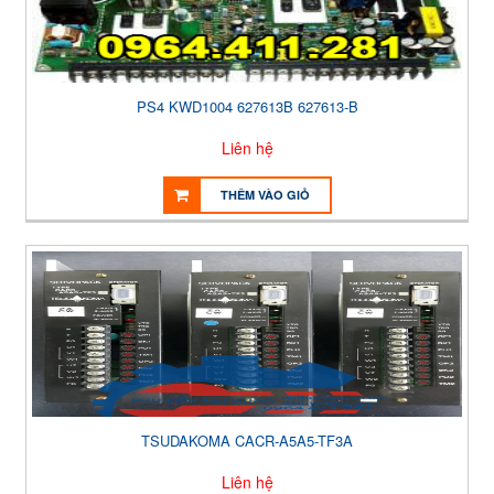
PS4 KWD1004 627613B 627613-B
Liên hệ
THÊM VÀO GIỎ
TSUDAKOMA CACR-A5A5-TF3A
Liên hệ