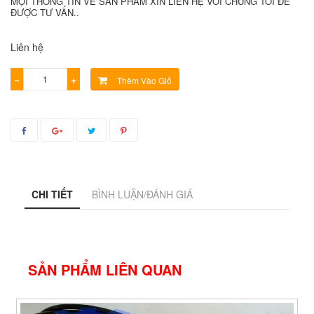
MỌI THÔNG TIN VỀ SẢN PHẨM XIN LIÊN HỆ VỚI CHÚNG TÔI ĐỂ
ĐƯỢC TƯ VẤN..
Liên hệ
−
+
Thêm Vào Giỏ
CHI TIẾT
BÌNH LUẬN/ĐÁNH GIÁ
SẢN PHẨM LIÊN QUAN