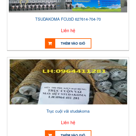
TSUDAKOMA FCU3D 627614-704-70
Liên hệ
THÊM VÀO GIỎ
Trục cuội vải studakoma
Liên hệ
THÊM VÀO GIỎ