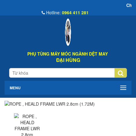
Chào Mừng Đến Web
Hotline:
0964 411 281
PHỤ TÙNG MÁY MÓC NGÀNH DỆT MAY
ĐẠI HÙNG
MENU