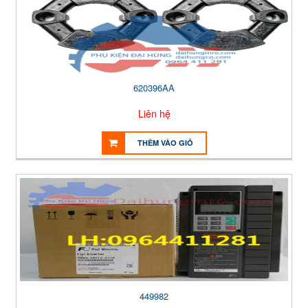
620396AA
Liên hệ
THÊM VÀO GIỎ
449982