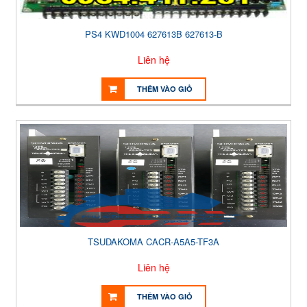
PS4 KWD1004 627613B 627613-B
Liên hệ
THÊM VÀO GIỎ
TSUDAKOMA CACR-A5A5-TF3A
Liên hệ
THÊM VÀO GIỎ