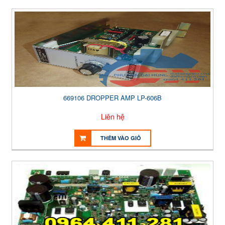
669106 DROPPER AMP LP-606B
Liên hệ
THÊM VÀO GIỎ