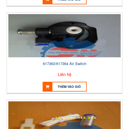
617363/617364 Air Switch
Liên hệ
THÊM VÀO GIỎ