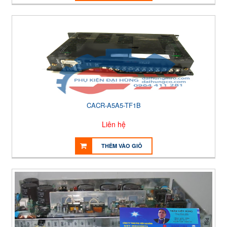
CACR-A5A5-TF1B
Liên hệ
THÊM VÀO GIỎ