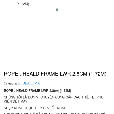
ROPE , HEALD FRAME LWR 2.8CM (1.72M)
STUDAKOMA
Category:
ROPE , HEALD FRAME LWR 2.8cm (1.72M)
CHÚNG TÔI LÀ ĐƠN VỊ CHUYÊN CUNG CẤP CÁC THIẾT BỊ PHỤ
KIỆN DỆT MAY ..
NHẬP KHẨU TRỰC TIẾP GIÁ TỐT NHẤT ..