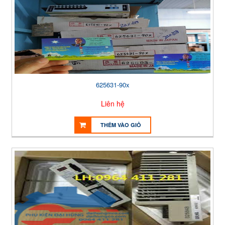
625631-90x
Liên hệ
THÊM VÀO GIỎ