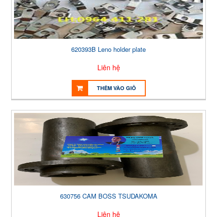
620393B Leno holder plate
Liên hệ
THÊM VÀO GIỎ
630756 CAM BOSS TSUDAKOMA
Liên hệ