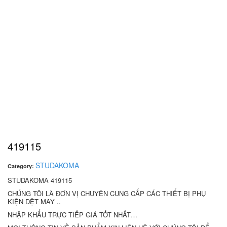
419115
STUDAKOMA
Category:
STUDAKOMA 419115
CHÚNG TÔI LÀ ĐƠN VỊ CHUYÊN CUNG CẤP CÁC THIẾT BỊ PHỤ
KIỆN DỆT MAY ..
NHẬP KHẨU TRỰC TIẾP GIÁ TỐT NHẤT…