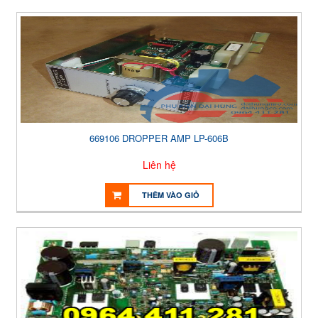
669106 DROPPER AMP LP-606B
Liên hệ
THÊM VÀO GIỎ