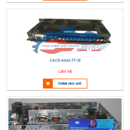
CACR-A5A5-TF1B
Liên hệ
THÊM VÀO GIỎ