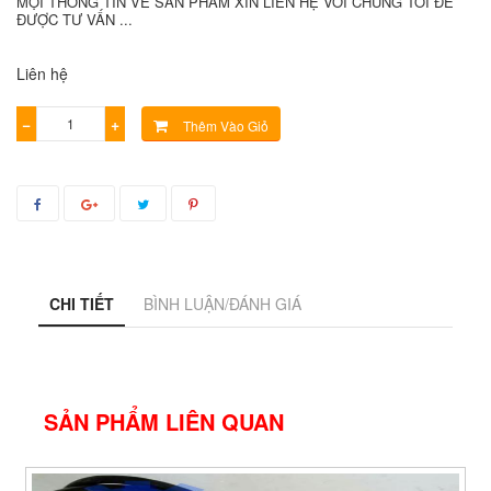
MỌI THÔNG TIN VỀ SẢN PHẨM XIN LIÊN HỆ VỚI CHÚNG TÔI ĐỂ
ĐƯỢC TƯ VẤN ...
Liên hệ
−
+
Thêm Vào Giỏ
CHI TIẾT
BÌNH LUẬN/ĐÁNH GIÁ
SẢN PHẨM LIÊN QUAN