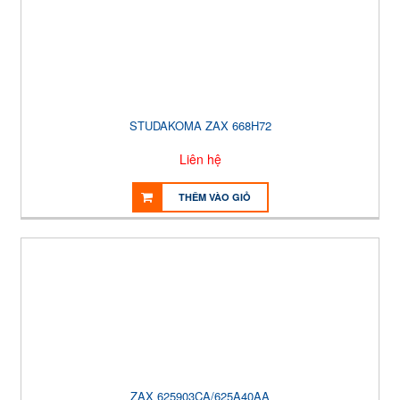
STUDAKOMA ZAX 668H72
Liên hệ
THÊM VÀO GIỎ
ZAX 625903CA/625A40AA