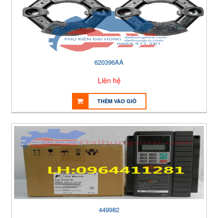
620396AA
Liên hệ
THÊM VÀO GIỎ
449982