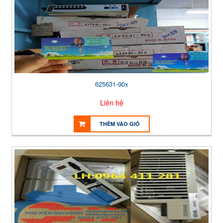
625631-90x
Liên hệ
THÊM VÀO GIỎ