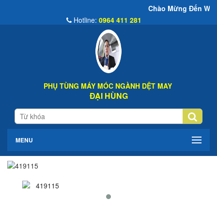
Chào Mừng Đến Website Đại Hùng 
Hotline:
0964 411 281
PHỤ TÙNG MÁY MÓC NGÀNH DỆT MAY
ĐẠI HÙNG
MENU