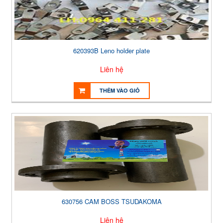
620393B Leno holder plate
Liên hệ
THÊM VÀO GIỎ
630756 CAM BOSS TSUDAKOMA
Liên hệ