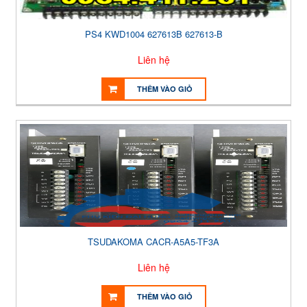
PS4 KWD1004 627613B 627613-B
Liên hệ
THÊM VÀO GIỎ
TSUDAKOMA CACR-A5A5-TF3A
Liên hệ
THÊM VÀO GIỎ