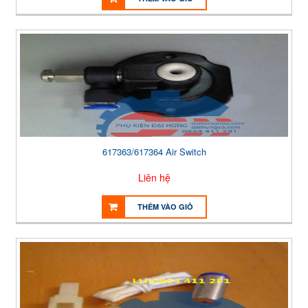
617363/617364 Air Switch
Liên hệ
THÊM VÀO GIỎ