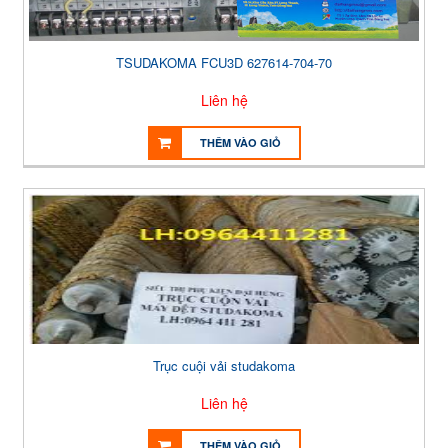
TSUDAKOMA FCU3D 627614-704-70
Liên hệ
THÊM VÀO GIỎ
Trục cuội vải studakoma
Liên hệ
THÊM VÀO GIỎ