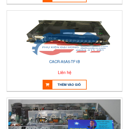
CACR-A5A5-TF1B
Liên hệ
THÊM VÀO GIỎ