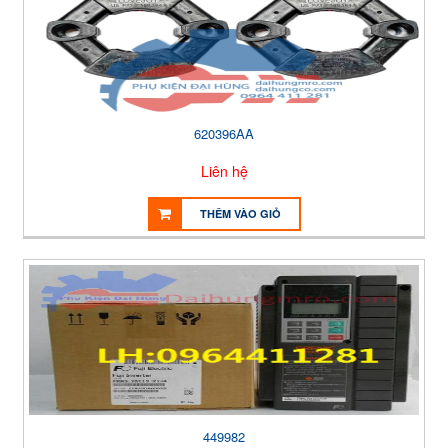
620396AA
Liên hệ
THÊM VÀO GIỎ
449982