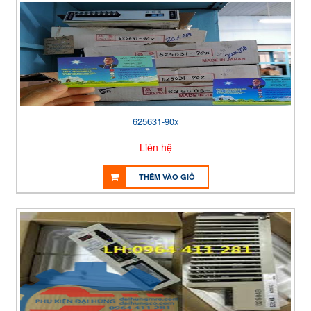
625631-90x
Liên hệ
THÊM VÀO GIỎ