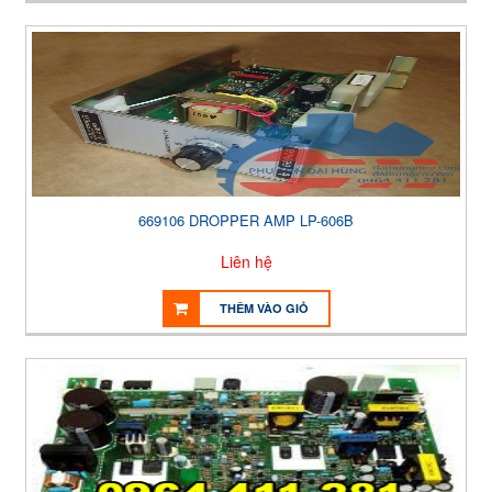
669106 DROPPER AMP LP-606B
Liên hệ
THÊM VÀO GIỎ