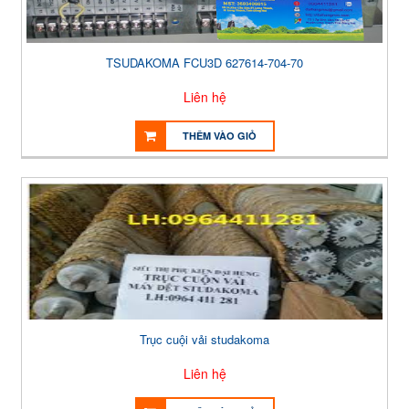
TSUDAKOMA FCU3D 627614-704-70
Liên hệ
THÊM VÀO GIỎ
Trục cuội vải studakoma
Liên hệ