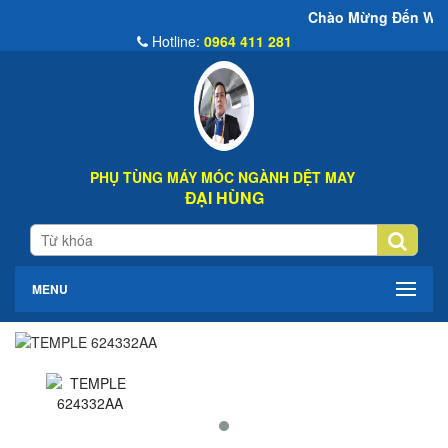
Chào Mừng Đến Website Đại Hùng 
Hotline:
0964 411 281
PHỤ TÙNG MÁY MÓC NGÀNH DỆT MAY
ĐẠI HÙNG
MENU