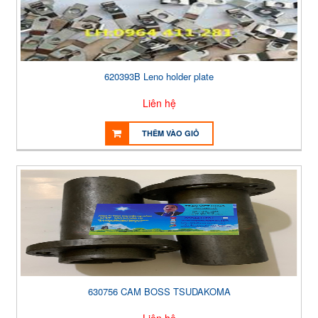
620393B Leno holder plate
Liên hệ
THÊM VÀO GIỎ
630756 CAM BOSS TSUDAKOMA