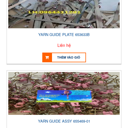
YARN GUIDE PLATE 653633B
Liên hệ
THÊM VÀO GIỎ
YARN GUIDE ASSY 655469-01