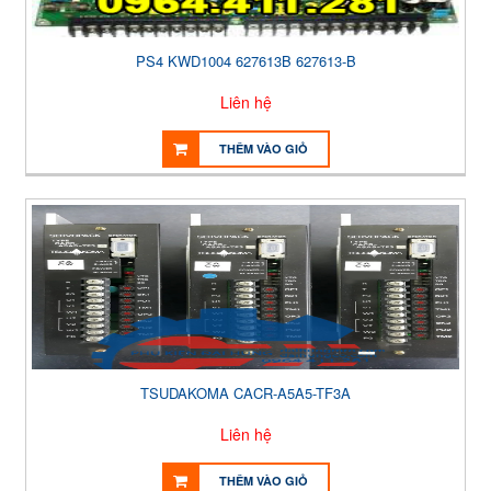
PS4 KWD1004 627613B 627613-B
Liên hệ
THÊM VÀO GIỎ
TSUDAKOMA CACR-A5A5-TF3A
Liên hệ
THÊM VÀO GIỎ