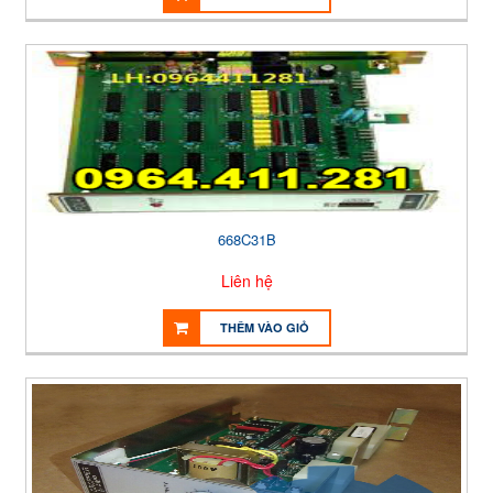
668C31B
Liên hệ
THÊM VÀO GIỎ