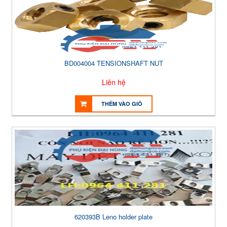
BD004004 TENSIONSHAFT NUT
Liên hệ
THÊM VÀO GIỎ
620393B Leno holder plate