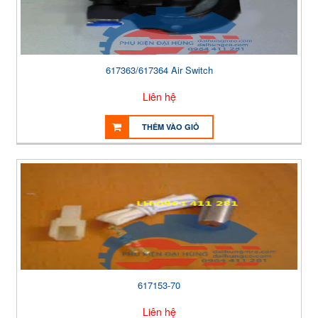
617363/617364 Air Switch
Liên hệ
THÊM VÀO GIỎ
617153-70
Liên hệ