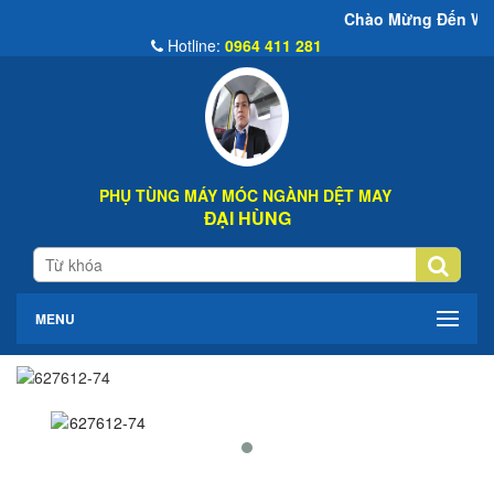
Chào Mừng Đến Website Đại Hùng
Hotline:
0964 411 281
PHỤ TÙNG MÁY MÓC NGÀNH DỆT MAY
ĐẠI HÙNG
MENU