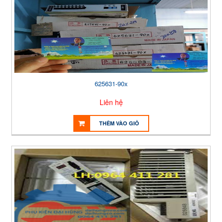
625631-90x
Liên hệ
THÊM VÀO GIỎ