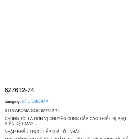
627612-74
STUDAKOMA
Category:
STUDAKOMA SQC 627612-74
CHÚNG TÔI LÀ ĐƠN VỊ CHUYÊN CUNG CẤP CÁC THIẾT BỊ PHỤ
KIỆN DỆT MAY ..
NHẬP KHẨU TRỰC TIẾP GIÁ TỐT NHẤT…