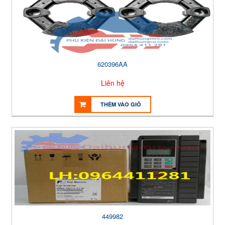
620396AA
Liên hệ
THÊM VÀO GIỎ
449982