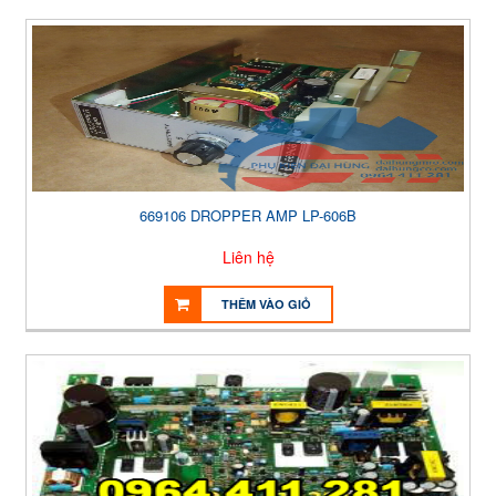
669106 DROPPER AMP LP-606B
Liên hệ
THÊM VÀO GIỎ