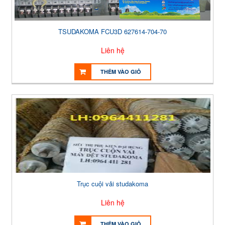
TSUDAKOMA FCU3D 627614-704-70
Liên hệ
THÊM VÀO GIỎ
Trục cuội vải studakoma
Liên hệ
THÊM VÀO GIỎ