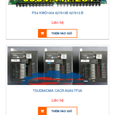
PS4 KWD1004 627613B 627613-B
Liên hệ
THÊM VÀO GIỎ
TSUDAKOMA CACR-A5A5-TF3A
Liên hệ
THÊM VÀO GIỎ