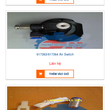
617363/617364 Air Switch
Liên hệ
THÊM VÀO GIỎ