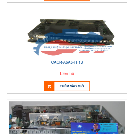
CACR-A5A5-TF1B
Liên hệ
THÊM VÀO GIỎ