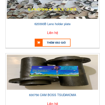
620393B Leno holder plate
Liên hệ
THÊM VÀO GIỎ
630756 CAM BOSS TSUDAKOMA
Liên hệ