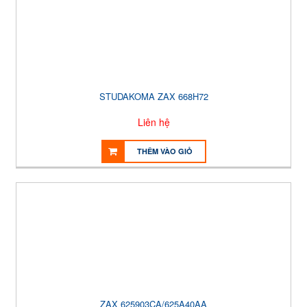
STUDAKOMA ZAX 668H72
Liên hệ
THÊM VÀO GIỎ
ZAX 625903CA/625A40AA