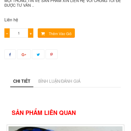
MỌI THÔNG TIN VỀ SẢN PHẨM XIN LIÊN HỆ VỚI CHÚNG TÔI ĐỂ
ĐƯỢC TƯ VẤN ..
Liên hệ
−
+
Thêm Vào Giỏ
CHI TIẾT
BÌNH LUẬN/ĐÁNH GIÁ
SẢN PHẨM LIÊN QUAN