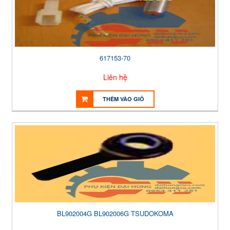
617153-70
Liên hệ
THÊM VÀO GIỎ
BL902004G BL902006G TSUDOKOMA