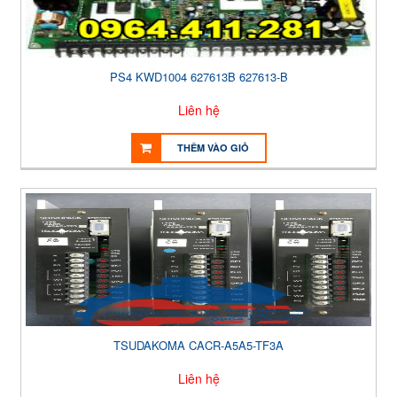
PS4 KWD1004 627613B 627613-B
Liên hệ
THÊM VÀO GIỎ
TSUDAKOMA CACR-A5A5-TF3A
Liên hệ