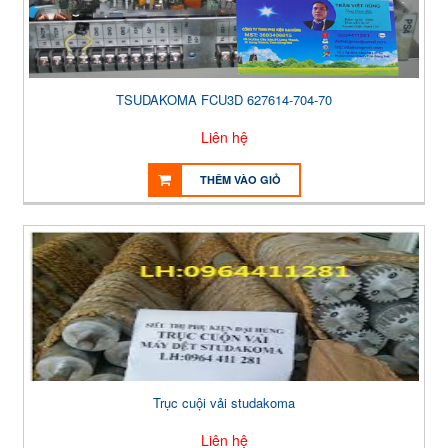
TSUDAKOMA FCU3D 627614-704-70
Liên hệ
THÊM VÀO GIỎ
Trục cuội vải studakoma
Liên hệ