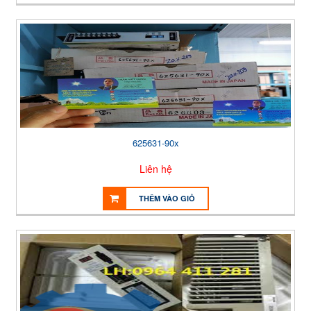
625631-90x
Liên hệ
THÊM VÀO GIỎ