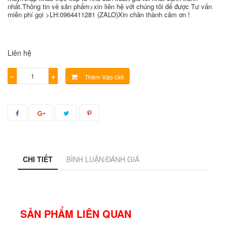
nhất.Thông tin về sản phẩm>xin liên hệ với chúng tôi để được Tư vấn
miễn phí gọi >LH:0964411281 (ZALO)Xin chân thành cảm ơn !
Liên hệ
−
+
Thêm Vào Giỏ
CHI TIẾT
BÌNH LUẬN/ĐÁNH GIÁ
SẢN PHẨM LIÊN QUAN