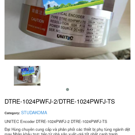
DTRE-1024PWFJ-2/DTRE-1024PWFJ-TS
STUDAKOMA
Category:
UNITEC Encoder DTRE-1024PWFJ-2 DTRE-1024PWFJ-TS
Đại Hùng chuyên cung cấp và phân phối các thiết bị phụ tùng ngành dệt
may.Nhập khẩu trực tiếp từ nhà sản xuất>giá tốt nhất cạnh tranh