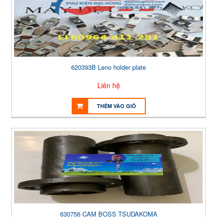
620393B Leno holder plate
Liên hệ
THÊM VÀO GIỎ
630756 CAM BOSS TSUDAKOMA