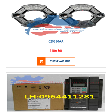
620396AA
Liên hệ
THÊM VÀO GIỎ