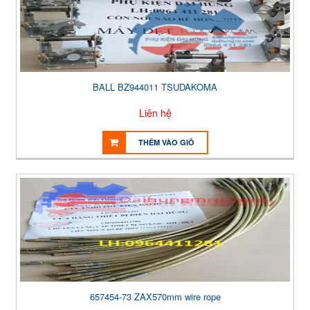
BALL BZ944011 TSUDAKOMA
Liên hệ
THÊM VÀO GIỎ
657454-73 ZAX570mm wire rope