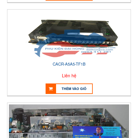
CACR-A5A5-TF1B
Liên hệ
THÊM VÀO GIỎ