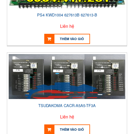
PS4 KWD1004 627613B 627613-B
Liên hệ
THÊM VÀO GIỎ
TSUDAKOMA CACR-A5A5-TF3A
Liên hệ
THÊM VÀO GIỎ