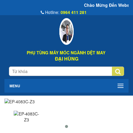
Chào Mừng Đến Website Đại Hùng Co
Hotline:
0964 411 281
PHỤ TÙNG MÁY MÓC NGÀNH DỆT MAY
ĐẠI HÙNG
MENU