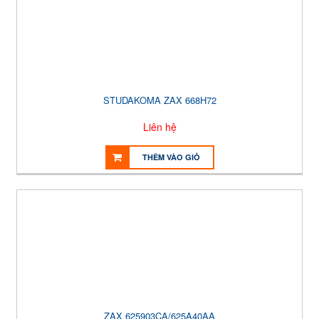
STUDAKOMA ZAX 668H72
Liên hệ
THÊM VÀO GIỎ
ZAX 625903CA/625A40AA