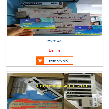
625631-90x
Liên hệ
THÊM VÀO GIỎ