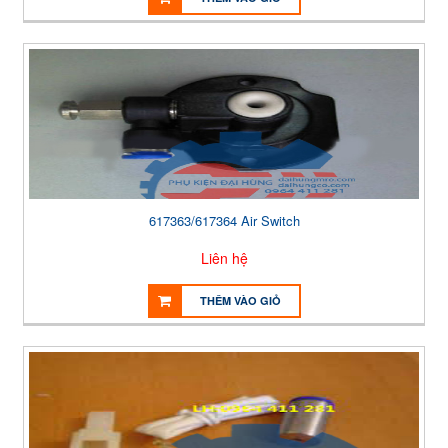
617363/617364 Air Switch
Liên hệ
THÊM VÀO GIỎ