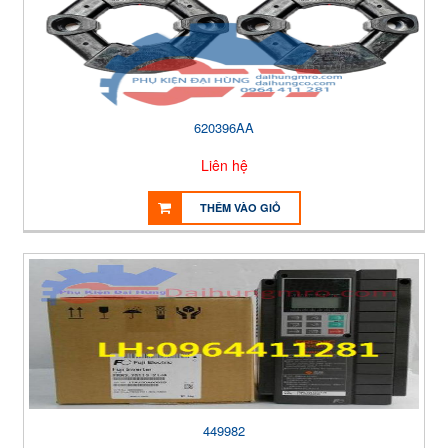
620396AA
Liên hệ
THÊM VÀO GIỎ
449982