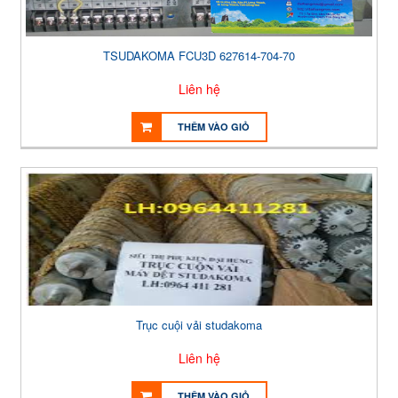
TSUDAKOMA FCU3D 627614-704-70
Liên hệ
THÊM VÀO GIỎ
Trục cuội vải studakoma
Liên hệ
THÊM VÀO GIỎ