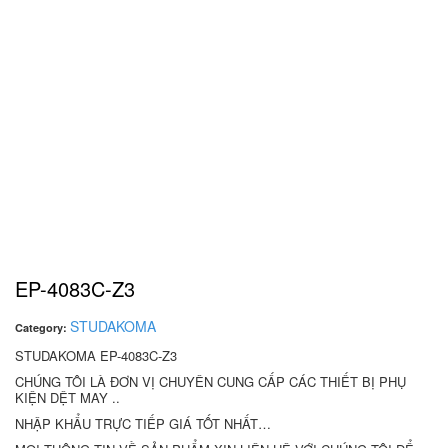
EP-4083C-Z3
STUDAKOMA
Category:
STUDAKOMA EP-4083C-Z3
CHÚNG TÔI LÀ ĐƠN VỊ CHUYÊN CUNG CẤP CÁC THIẾT BỊ PHỤ
KIỆN DỆT MAY ..
NHẬP KHẨU TRỰC TIẾP GIÁ TỐT NHẤT…