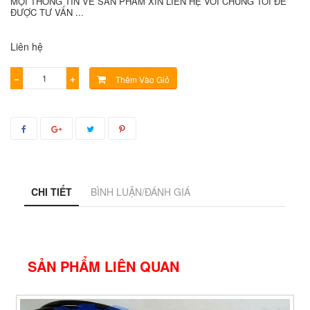
MỌI THÔNG TIN VỀ SẢN PHẨM XIN LIÊN HỆ VỚI CHÚNG TÔI ĐỂ
ĐƯỢC TƯ VẤN ...
Liên hệ
−
+
Thêm Vào Giỏ
CHI TIẾT
BÌNH LUẬN/ĐÁNH GIÁ
SẢN PHẨM LIÊN QUAN