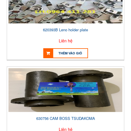
620393B Leno holder plate
Liên hệ
THÊM VÀO GIỎ
630756 CAM BOSS TSUDAKOMA
Liên hệ