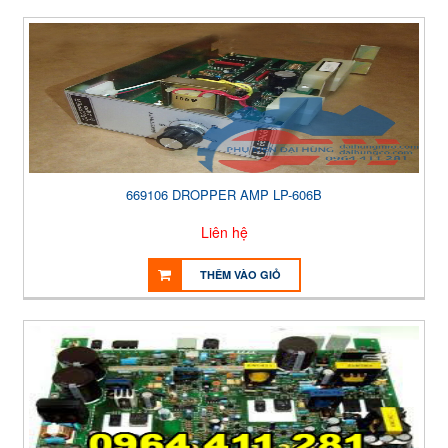
669106 DROPPER AMP LP-606B
Liên hệ
THÊM VÀO GIỎ