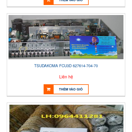
TSUDAKOMA FCU3D 627614-704-70
Liên hệ
THÊM VÀO GIỎ