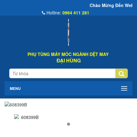
Chào Mừng Đến Website Đại Hùng C
Hotline:
0964 411 281
PHỤ TÙNG MÁY MÓC NGÀNH DỆT MAY
ĐẠI HÙNG
MENU