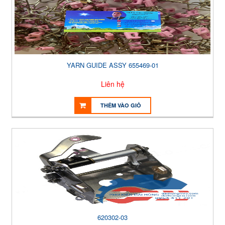
YARN GUIDE ASSY 655469-01
Liên hệ
THÊM VÀO GIỎ
620302-03