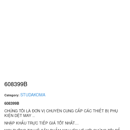
608399B
STUDAKOMA
Category:
608399B
CHÚNG TÔI LÀ ĐƠN VỊ CHUYÊN CUNG CẤP CÁC THIẾT BỊ PHỤ
KIỆN DỆT MAY ..
NHẬP KHẨU TRỰC TIẾP GIÁ TỐT NHẤT…