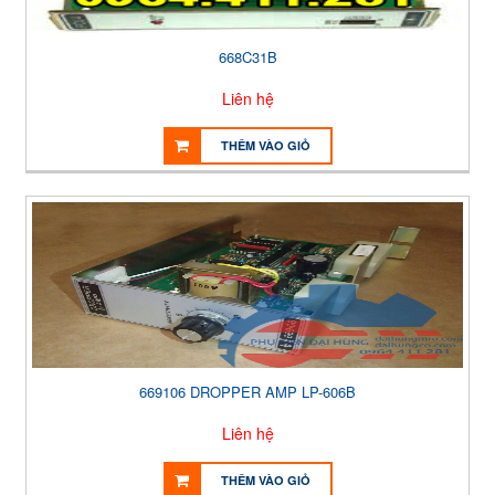
668C31B
Liên hệ
THÊM VÀO GIỎ
669106 DROPPER AMP LP-606B
Liên hệ
THÊM VÀO GIỎ