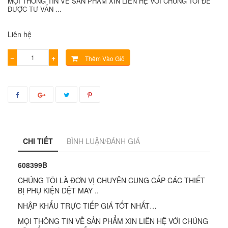
MỌI THÔNG TIN VỀ SẢN PHẨM XIN LIÊN HỆ VỚI CHÚNG TÔI ĐỂ
ĐƯỢC TƯ VẤN ...
Liên hệ
−
+
Thêm Vào Giỏ
CHI TIẾT
BÌNH LUẬN/ĐÁNH GIÁ
608399B
CHÚNG TÔI LÀ ĐƠN VỊ CHUYÊN CUNG CẤP CÁC THIẾT
BỊ PHỤ KIỆN DỆT MAY ..
NHẬP KHẨU TRỰC TIẾP GIÁ TỐT NHẤT…
MỌI THÔNG TIN VỀ SẢN PHẨM XIN LIÊN HỆ VỚI CHÚNG