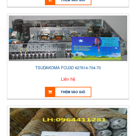
TSUDAKOMA FCU3D 627614-704-70
Liên hệ
THÊM VÀO GIỎ