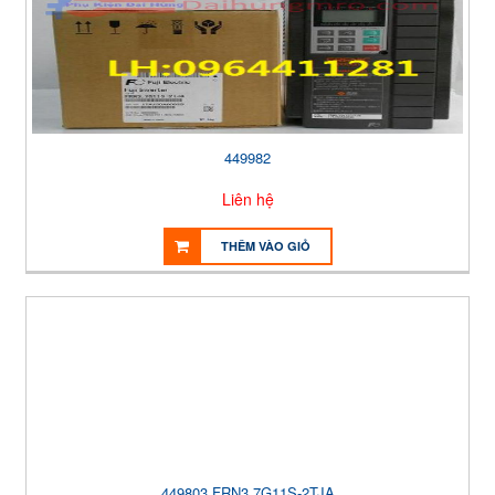
449982
Liên hệ
THÊM VÀO GIỎ
449803 FRN3.7G11S-2TJA