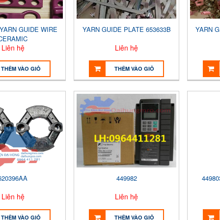
 YARN GUIDE WIRE
YARN GUIDE PLATE 653633B
YARN G
CERAMIC
Liên hệ
Liên hệ
THÊM VÀO GIỎ
THÊM VÀO GIỎ
620396AA
449982
44980
Liên hệ
Liên hệ
THÊM VÀO GIỎ
THÊM VÀO GIỎ