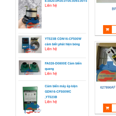
8.5820.0H30.0100.5093.0015
Liên hệ
BP
YT523B CDN16-CF500W
cảm biết phát hiện bông
Liên hệ
FA028-D0800E Cảm biến
quang
Liên hệ
Cảm biến máy ép kiện
627896A
KHỞI ĐỘNG TỪ LÀ GÌ?
GDN16-CF500WC
Khởi động từ (KĐT) là một loại
khí cụ điện dùng ...
,YT523B
Liên hệ
NGUYÊN NHÂN ẢNH