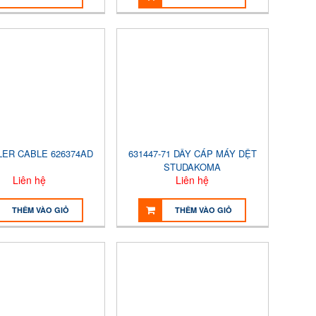
LER CABLE 626374AD
631447-71 DÂY CÁP MÁY DỆT
STUDAKOMA
Liên hệ
Liên hệ
THÊM VÀO GIỎ
THÊM VÀO GIỎ