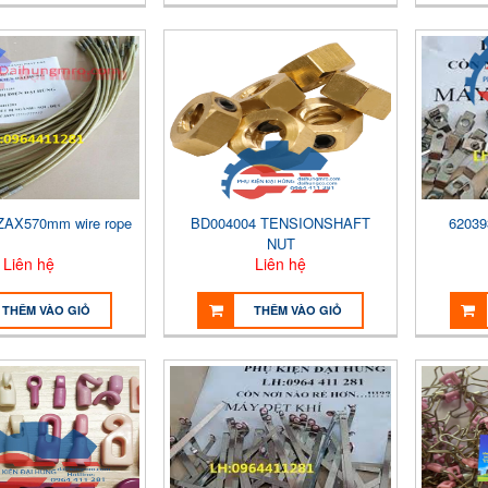
ZAX570mm wire rope
BD004004 TENSIONSHAFT
62039
NUT
Liên hệ
Liên hệ
THÊM VÀO GIỎ
THÊM VÀO GIỎ