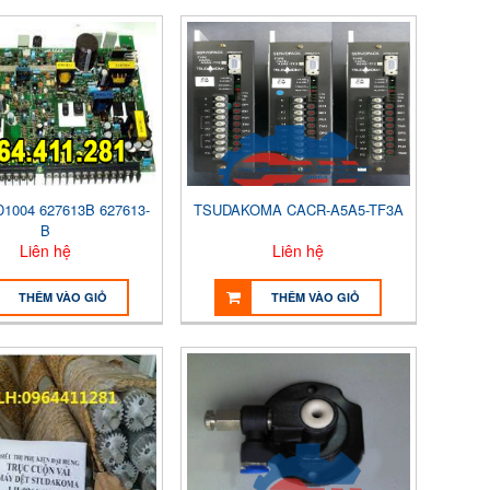
1004 627613B 627613-
TSUDAKOMA CACR-A5A5-TF3A
B
Liên hệ
Liên hệ
THÊM VÀO GIỎ
THÊM VÀO GIỎ