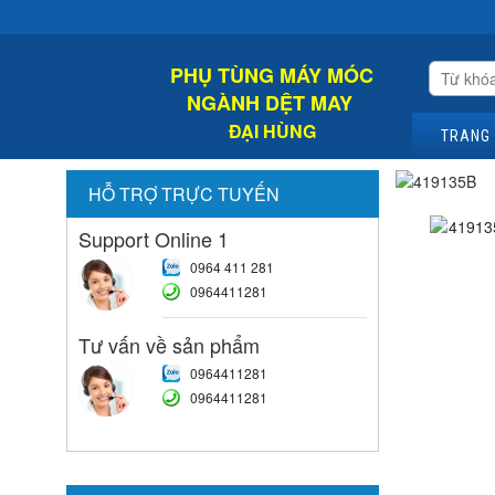
Chào
PHỤ TÙNG MÁY MÓC
NGÀNH DỆT MAY
ĐẠI HÙNG
TRANG
HỖ TRỢ TRỰC TUYẾN
Support Online 1
0964 411 281
0964411281
Tư vấn về sản phẩm
0964411281
0964411281