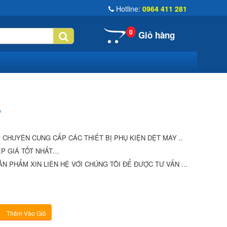
Hotline:
0964 411 281
0
Giỏ hàng
A
Ị CHUYÊN CUNG CẤP CÁC THIẾT BỊ PHỤ KIỆN DỆT MAY ..
́P GIÁ TỐT NHẤT…
N PHẨM XIN LIÊN HỆ VỚI CHÚNG TÔI ĐỂ ĐƯỢC TƯ VẤN ...
Thêm Vào Giỏ