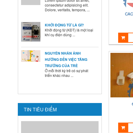
CAC
KHỞI ĐỘNG TỪ LÀ GÌ?
Khởi động từ (KĐT) là một loại
khí cụ điện dùng ...
NGUYÊN NHÂN ẢNH
HƯỞNG ĐẾN VIỆC TĂNG
TRƯỞNG CỦA TRẺ
Ở mỗi thời kỳ trẻ có sự phát
triển khác nhau ...
BÍ QUYẾT SỬ DỤNG MEN VI
SINH Ở TRẺ
Là cha mẹ ai cũng mong
muốn con mình lớn lên ...
TIN TIÊU ĐIỂM
HƯỚNG DẪN CAI SỮA CHO
BÉ ĐÚNG CÁCH NHANH VÀ
HIỆU QUẢ CÁC BÀ MẸ NÊN