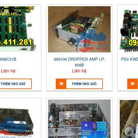
668C31B
669106 DROPPER AMP LP-
PS4 KWD
606B
Liên hệ
Liên hệ
THÊM VÀO GIỎ
THÊM VÀO GIỎ