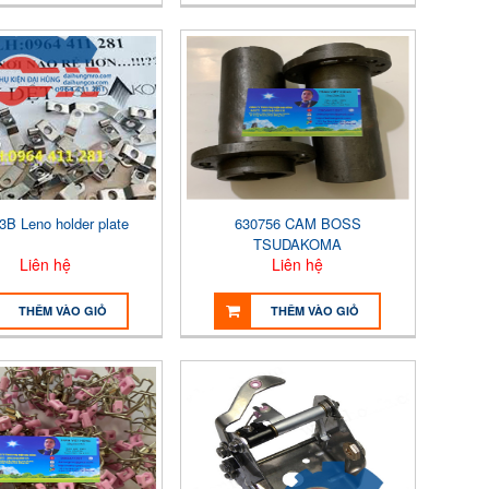
3B Leno holder plate
630756 CAM BOSS
TSUDAKOMA
Liên hệ
Liên hệ
THÊM VÀO GIỎ
THÊM VÀO GIỎ