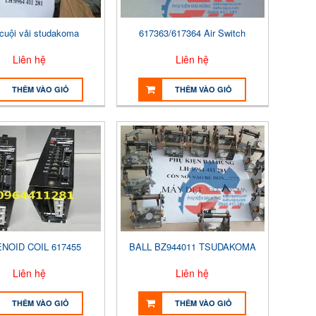
 cuội vải studakoma
617363/617364 Air Switch
Liên hệ
Liên hệ
THÊM VÀO GIỎ
THÊM VÀO GIỎ
NOID COIL 617455
BALL BZ944011 TSUDAKOMA
Liên hệ
Liên hệ
THÊM VÀO GIỎ
THÊM VÀO GIỎ