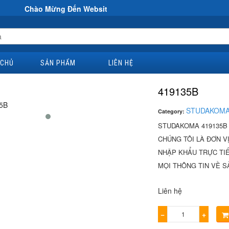
 Mừng Đến Website Đại Hùng Co
 CHỦ
SẢN PHẨM
LIÊN HỆ
419135B
STUDAKOM
Category:
STUDAKOMA 419135B
CHÚNG TÔI LÀ ĐƠN V
NHẬP KHẨU TRỰC TIÊ
MỌI THÔNG TIN VỀ SẢ
Liên hệ
−
+