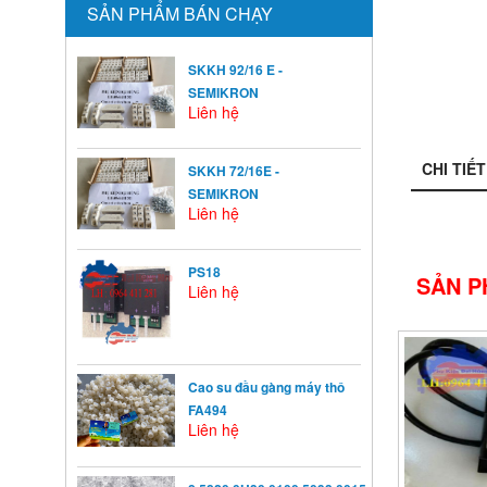
SẢN PHẨM BÁN CHẠY
SKKH 92/16 E -
SEMIKRON
Liên hệ
CHI TIẾT
SKKH 72/16E -
SEMIKRON
Liên hệ
PS18
SẢN P
Liên hệ
Cao su đầu gàng máy thô
FA494
Liên hệ