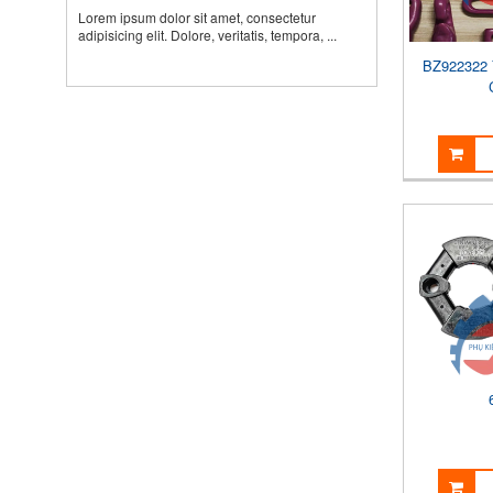
Lorem ipsum dolor sit amet, consectetur
adipisicing elit. Dolore, veritatis, tempora, ...
BZ922322