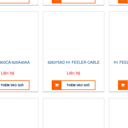
5903CA/625A40AA
626375AD H1 FEELER CABLE
H1 FEE
Liên hệ
Liên hệ
THÊM VÀO GIỎ
THÊM VÀO GIỎ