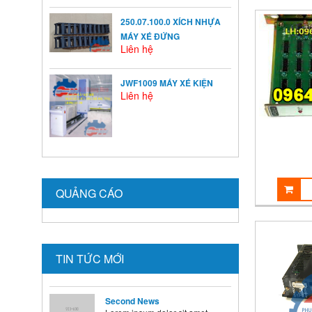
HƯỞNG ĐẾN VIỆC TĂNG
TRƯỞNG CỦA TRẺ
250.07.100.0 XÍCH NHỰA
Ở mỗi thời kỳ trẻ có sự phát
MÁY XÉ ĐỨNG
triển khác nhau ...
Liên hệ
BÍ QUYẾT SỬ DỤNG MEN VI
JWF1009 MÁY XÉ KIỆN
Liên hệ
SINH Ở TRẺ
Là cha mẹ ai cũng mong
muốn con mình lớn lên ...
HƯỚNG DẪN CAI SỮA CHO
BÉ ĐÚNG CÁCH NHANH VÀ
HIỆU QUẢ CÁC BÀ MẸ NÊN
QUẢNG CÁO
BIẾT
Theo các chuyên gia dinh
dưỡng và chăm sóc nhi, muốn
...
TIN TỨC MỚI
Second News
Lorem ipsum dolor sit amet,
consectetur adipisicing elit.
Dolore, veritatis, tempora, ...