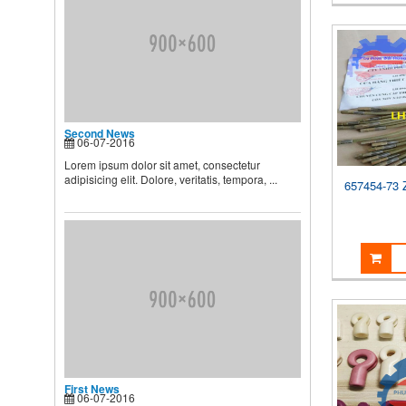
BIẾT
Theo các chuyên gia dinh
dưỡng và chăm sóc nhi, muốn
...
Second News
Lorem ipsum dolor sit amet,
consectetur adipisicing elit.
Second News
06-07-2016
Dolore, veritatis, tempora, ...
Lorem ipsum dolor sit amet, consectetur
adipisicing elit. Dolore, veritatis, tempora, ...
657454-73 
First News
06-07-2016