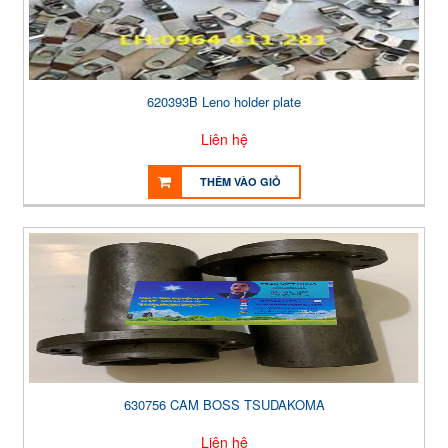
620393B Leno holder plate
Liên hệ
THÊM VÀO GIỎ
630756 CAM BOSS TSUDAKOMA
Liên hệ