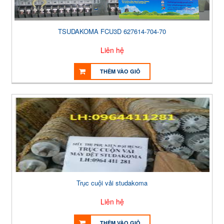
TSUDAKOMA FCU3D 627614-704-70
Liên hệ
THÊM VÀO GIỎ
Trục cuội vải studakoma
Liên hệ
THÊM VÀO GIỎ