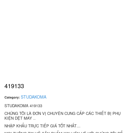
419133
STUDAKOMA
Category:
STUDAKOMA 419133
CHÚNG TÔI LÀ ĐƠN VỊ CHUYÊN CUNG CẤP CÁC THIẾT BỊ PHỤ
KIỆN DỆT MAY ..
NHẬP KHẨU TRỰC TIẾP GIÁ TỐT NHẤT…