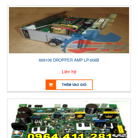
669106 DROPPER AMP LP-606B
Liên hệ
THÊM VÀO GIỎ