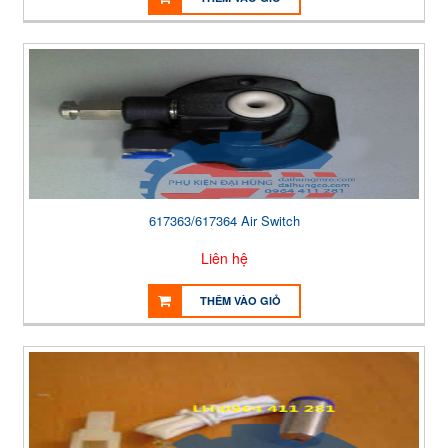
617363/617364 Air Switch
Liên hệ
THÊM VÀO GIỎ