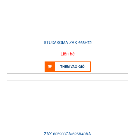
STUDAKOMA ZAX 668H72
Liên hệ
THÊM VÀO GIỎ
ZAX 625903CA/625A40AA