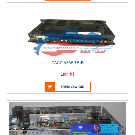
CACR-A5A5-TF1B
Liên hệ
THÊM VÀO GIỎ