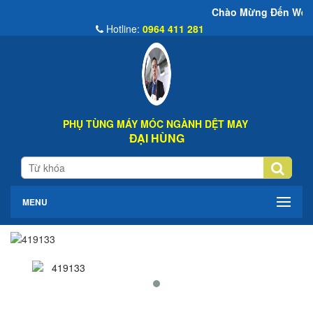
Chào Mừng Đến Website Đại Hùng Co
Hotline:
0964 411 281
PHỤ TÙNG MÁY MÓC NGÀNH DỆT MAY
ĐẠI HÙNG
MENU