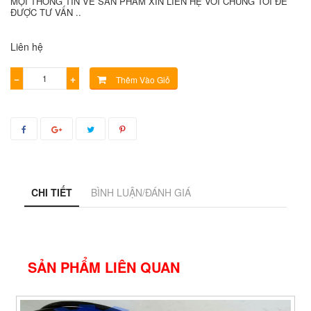
MỌI THÔNG TIN VỀ SẢN PHẨM XIN LIÊN HỆ VỚI CHÚNG TÔI ĐỂ
ĐƯỢC TƯ VẤN ..
Liên hệ
−
+
Thêm Vào Giỏ
CHI TIẾT
BÌNH LUẬN/ĐÁNH GIÁ
SẢN PHẨM LIÊN QUAN