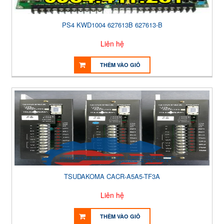
PS4 KWD1004 627613B 627613-B
Liên hệ
THÊM VÀO GIỎ
TSUDAKOMA CACR-A5A5-TF3A
Liên hệ
THÊM VÀO GIỎ