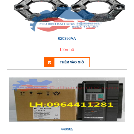
620396AA
Liên hệ
THÊM VÀO GIỎ
449982