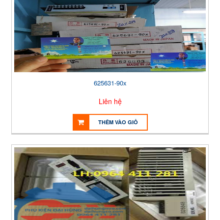
625631-90x
Liên hệ
THÊM VÀO GIỎ