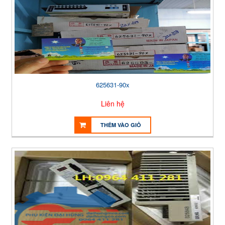
625631-90x
Liên hệ
THÊM VÀO GIỎ