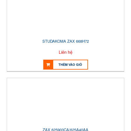
STUDAKOMA ZAX 668H72
Liên hệ
THÊM VÀO GIỎ
ZAX 625903CA/625A40AA