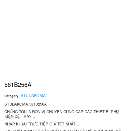
581B256A
STUDAKOMA
Category:
STUDAKOMA 581B256A
CHÚNG TÔI LÀ ĐƠN VỊ CHUYÊN CUNG CẤP CÁC THIẾT BỊ PHỤ
KIỆN DỆT MAY ..
NHẬP KHẨU TRỰC TIẾP GIÁ TỐT NHẤT…