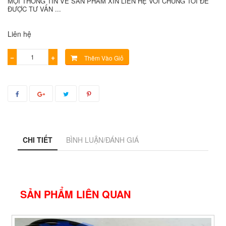
MỌI THÔNG TIN VỀ SẢN PHẨM XIN LIÊN HỆ VỚI CHÚNG TÔI ĐỂ
ĐƯỢC TƯ VẤN ...
Liên hệ
−
+
Thêm Vào Giỏ
CHI TIẾT
BÌNH LUẬN/ĐÁNH GIÁ
SẢN PHẨM LIÊN QUAN