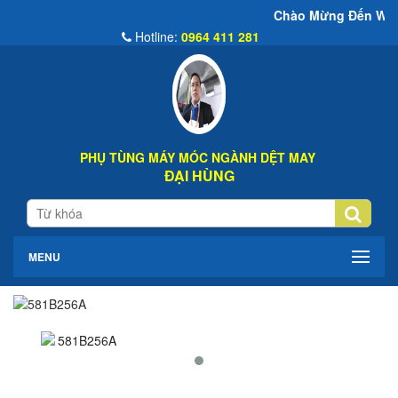
Chào Mừng Đến Website Đại Hùng
Hotline:
0964 411 281
PHỤ TÙNG MÁY MÓC NGÀNH DỆT MAY
ĐẠI HÙNG
MENU