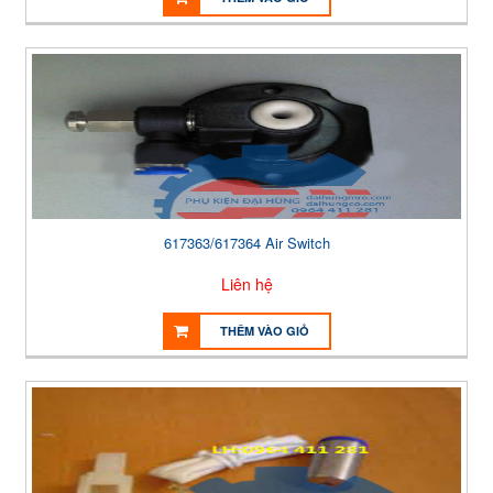
617363/617364 Air Switch
Liên hệ
THÊM VÀO GIỎ