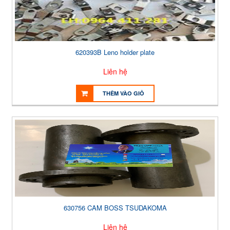
620393B Leno holder plate
Liên hệ
THÊM VÀO GIỎ
630756 CAM BOSS TSUDAKOMA
Liên hệ