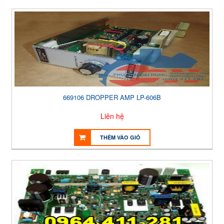
669106 DROPPER AMP LP-606B
Liên hệ
THÊM VÀO GIỎ