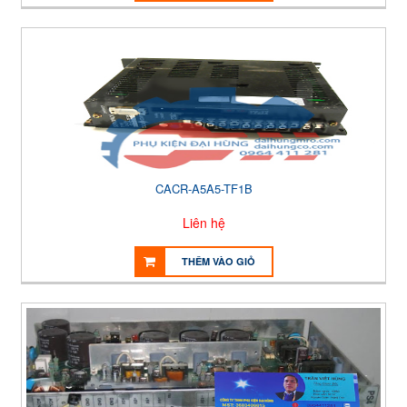
CACR-A5A5-TF1B
Liên hệ
THÊM VÀO GIỎ