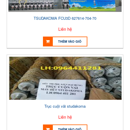
TSUDAKOMA FCU3D 627614-704-70
Liên hệ
THÊM VÀO GIỎ
Trục cuội vải studakoma
Liên hệ
THÊM VÀO GIỎ