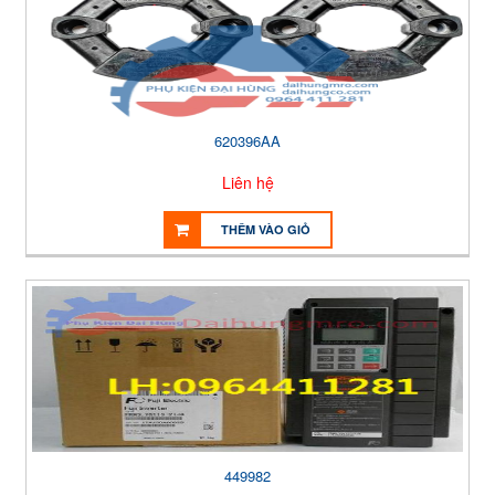
620396AA
Liên hệ
THÊM VÀO GIỎ
449982