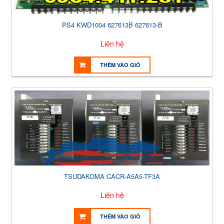
PS4 KWD1004 627613B 627613-B
Liên hệ
THÊM VÀO GIỎ
TSUDAKOMA CACR-A5A5-TF3A
Liên hệ
THÊM VÀO GIỎ