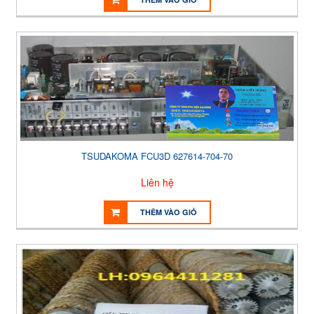
TSUDAKOMA FCU3D 627614-704-70
Liên hệ
THÊM VÀO GIỎ