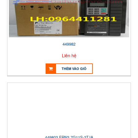
449982
Liên hệ
THÊM VÀO GIỎ
449803 FRN3.7G11S-2TJA