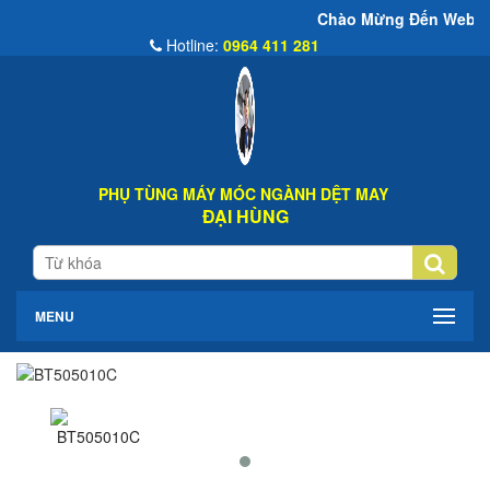
Chào Mừng Đến Website Đại Hùng Co
Hotline:
0964 411 281
PHỤ TÙNG MÁY MÓC NGÀNH DỆT MAY
ĐẠI HÙNG
MENU