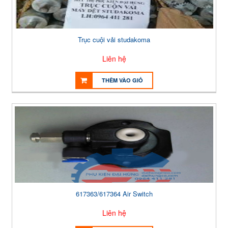
Trục cuội vải studakoma
Liên hệ
THÊM VÀO GIỎ
617363/617364 Air Switch
Liên hệ