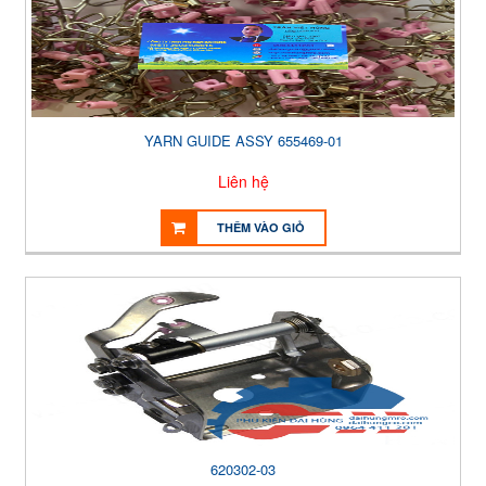
YARN GUIDE ASSY 655469-01
Liên hệ
THÊM VÀO GIỎ
620302-03