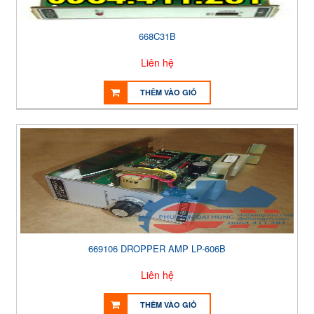
668C31B
Liên hệ
THÊM VÀO GIỎ
669106 DROPPER AMP LP-606B
Liên hệ
THÊM VÀO GIỎ