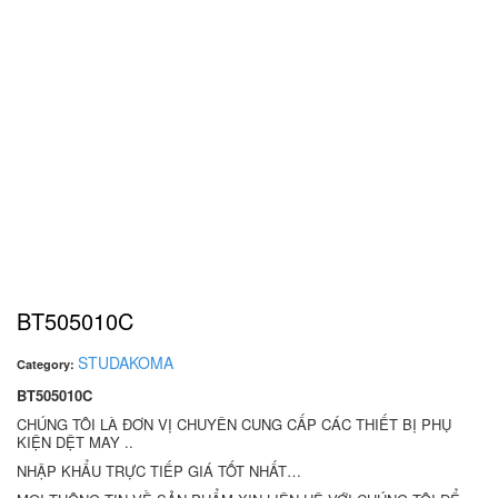
BT505010C
STUDAKOMA
Category:
BT505010C
CHÚNG TÔI LÀ ĐƠN VỊ CHUYÊN CUNG CẤP CÁC THIẾT BỊ PHỤ
KIỆN DỆT MAY ..
NHẬP KHẨU TRỰC TIẾP GIÁ TỐT NHẤT…