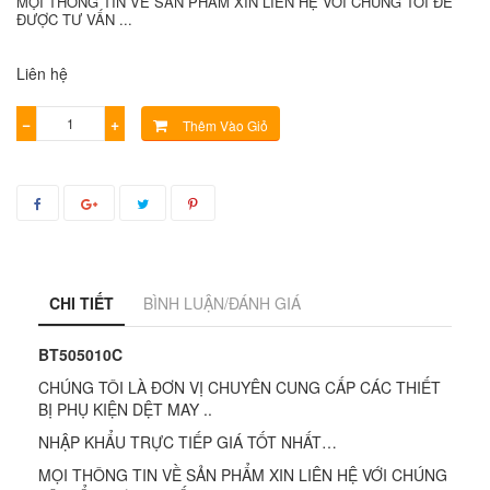
MỌI THÔNG TIN VỀ SẢN PHẨM XIN LIÊN HỆ VỚI CHÚNG TÔI ĐỂ
ĐƯỢC TƯ VẤN ...
Liên hệ
−
+
Thêm Vào Giỏ
CHI TIẾT
BÌNH LUẬN/ĐÁNH GIÁ
BT505010C
CHÚNG TÔI LÀ ĐƠN VỊ CHUYÊN CUNG CẤP CÁC THIẾT
BỊ PHỤ KIỆN DỆT MAY ..
NHẬP KHẨU TRỰC TIẾP GIÁ TỐT NHẤT…
MỌI THÔNG TIN VỀ SẢN PHẨM XIN LIÊN HỆ VỚI CHÚNG