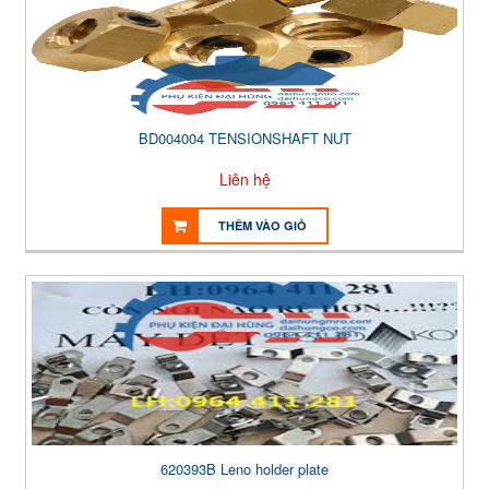
BD004004 TENSIONSHAFT NUT
Liên hệ
THÊM VÀO GIỎ
620393B Leno holder plate