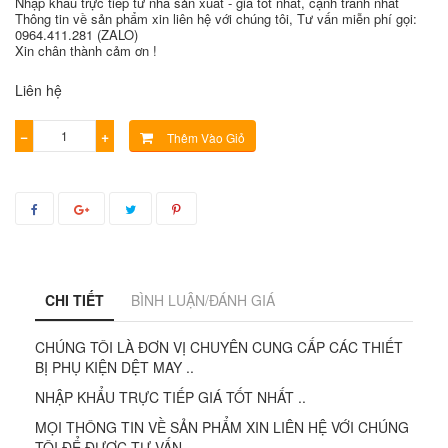
Nhập khẩu trực tiếp từ nhà sản xuất - giá tốt nhất, cạnh tranh nhất
Thông tin về sản phẩm xin liên hệ với chúng tôi, Tư vấn miễn phí gọi:
0964.411.281 (ZALO)
Xin chân thành cảm ơn !
Liên hệ
−
+
Thêm Vào Giỏ
CHI TIẾT
BÌNH LUẬN/ĐÁNH GIÁ
CHÚNG TÔI LÀ ĐƠN VỊ CHUYÊN CUNG CẤP CÁC THIẾT
BỊ PHỤ KIỆN DỆT MAY ..
NHẬP KHẨU TRỰC TIẾP GIÁ TỐT NHẤT ..
MỌI THÔNG TIN VỀ SẢN PHẨM XIN LIÊN HỆ VỚI CHÚNG
TÔI ĐỂ ĐƯỢC TƯ VẤN..