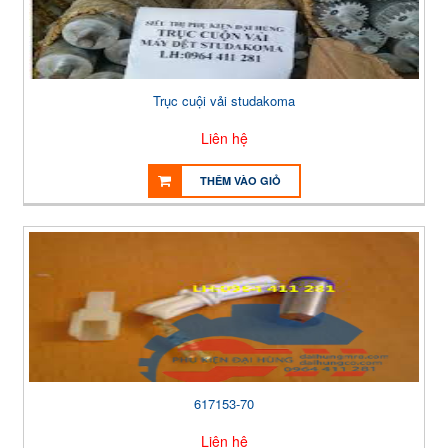
Trục cuội vải studakoma
Liên hệ
THÊM VÀO GIỎ
617153-70
Liên hệ