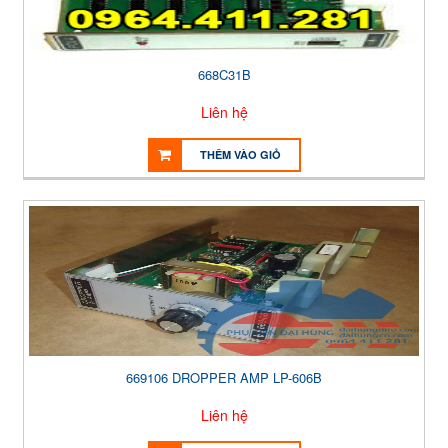
668C31B
Liên hệ
THÊM VÀO GIỎ
669106 DROPPER AMP LP-606B
Liên hệ