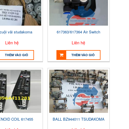
 cuội vải studakoma
617363/617364 Air Switch
Liên hệ
Liên hệ
THÊM VÀO GIỎ
THÊM VÀO GIỎ
NOID COIL 617455
BALL BZ944011 TSUDAKOMA