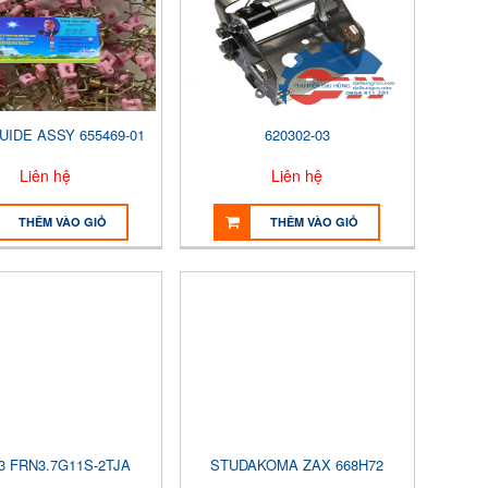
UIDE ASSY 655469-01
620302-03
Liên hệ
Liên hệ
THÊM VÀO GIỎ
THÊM VÀO GIỎ
3 FRN3.7G11S-2TJA
STUDAKOMA ZAX 668H72