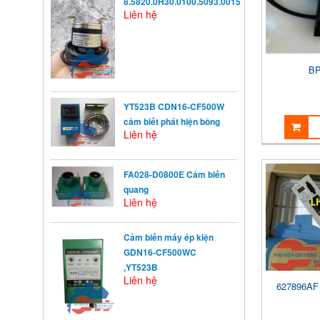
8.5820.0H30.0100.5093.0015
Liên hệ
BP
YT523B CDN16-CF500W
cảm biết phát hiện bông
Liên hệ
FA028-D0800E Cảm biến
quang
Liên hệ
Cảm biến máy ép kiện
KHỞI ĐỘNG TỪ LÀ GÌ?
GDN16-CF500WC
Khởi động từ (KĐT) là một loại
,YT523B
khí cụ điện dùng ...
Liên hệ
627896A
NGUYÊN NHÂN ẢNH