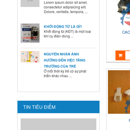
Dolore, veritatis, tempora, ...
KHỞI ĐỘNG TỪ LÀ GÌ?
Khởi động từ (KĐT) là một loại
khí cụ điện dùng ...
CAC
NGUYÊN NHÂN ẢNH
HƯỞNG ĐẾN VIỆC TĂNG
TRƯỞNG CỦA TRẺ
Ở mỗi thời kỳ trẻ có sự phát
triển khác nhau ...
BÍ QUYẾT SỬ DỤNG MEN VI
SINH Ở TRẺ
Là cha mẹ ai cũng mong
muốn con mình lớn lên ...
TIN TIÊU ĐIỂM
HƯỚNG DẪN CAI SỮA CHO
BÉ ĐÚNG CÁCH NHANH VÀ
HIỆU QUẢ CÁC BÀ MẸ NÊN