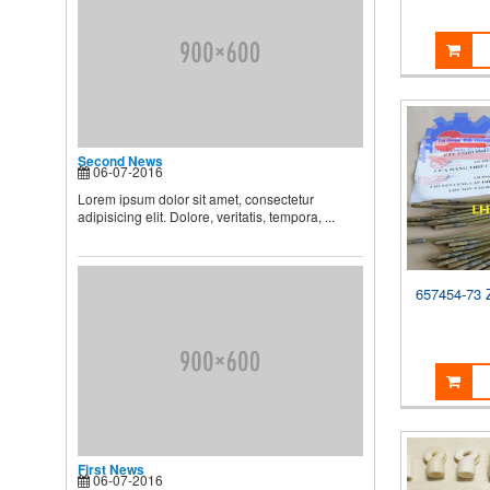
BIẾT
Theo các chuyên gia dinh
dưỡng và chăm sóc nhi, muốn
...
Second News
Lorem ipsum dolor sit amet,
Second News
consectetur adipisicing elit.
06-07-2016
Dolore, veritatis, tempora, ...
Lorem ipsum dolor sit amet, consectetur
adipisicing elit. Dolore, veritatis, tempora, ...
657454-73 
First News
06-07-2016