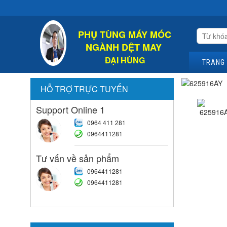
Chào 
PHỤ TÙNG MÁY MÓC
NGÀNH DỆT MAY
ĐẠI HÙNG
TRANG
HỖ TRỢ TRỰC TUYẾN
Support Online 1
0964 411 281
0964411281
Tư vấn về sản phẩm
0964411281
0964411281