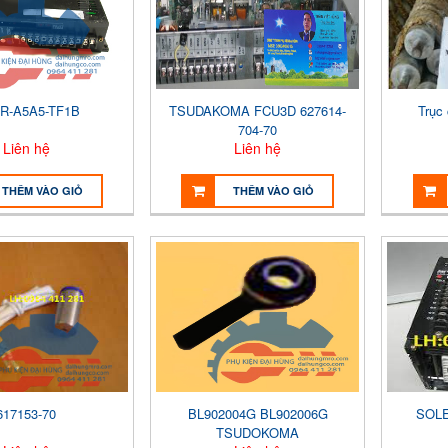
R-A5A5-TF1B
TSUDAKOMA FCU3D 627614-
Trục
704-70
Liên hệ
Liên hệ
THÊM VÀO GIỎ
THÊM VÀO GIỎ
617153-70
BL902004G BL902006G
SOLE
TSUDOKOMA