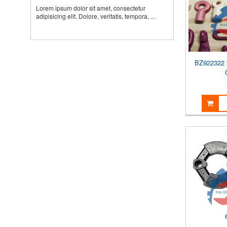
Lorem ipsum dolor sit amet, consectetur
adipisicing elit. Dolore, veritatis, tempora, ...
BZ922322