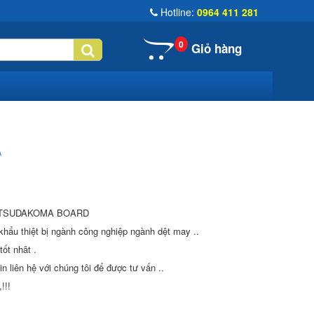
Hotline:
0964 411 281
0
Giỏ hàng
A
 TSUDAKOMA BOARD
hẩu thiệt bị ngành công nghiệp ngành dệt may ..
tốt nhât .
in liên hệ với chúng tôi để được tư vấn ..
!!!