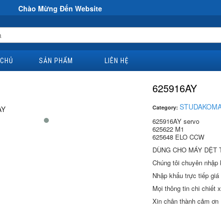
Mừng Đến Website Đại Hùng Co
 CHỦ
SẢN PHẨM
LIÊN HỆ
625916AY
STUDAKOM
Category:
625916AY servo
625622 M1
625648 ELO CCW
DÙNG CHO MÁY DỆT
Chúng tôi chuyên nhập k
Nhập khẩu trực tiếp giá 
Mọi thông tin chi chiết x
Xin chân thành cảm ơn ,