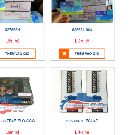
627666B
625631-90x
Liên hệ
Liên hệ
THÊM VÀO GIỎ
THÊM VÀO GIỎ
-05-TF4E ELO-CCW
625980-70 FCU4D
Liên hệ
Liên hệ