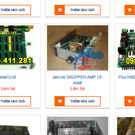
THÊM VÀO GIỎ
THÊM VÀO GIỎ
668C31B
669106 DROPPER AMP LP-
PS4 KWD
606B
Liên hệ
Liên hệ
THÊM VÀO GIỎ
THÊM VÀO GIỎ