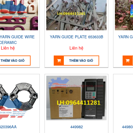
 YARN GUIDE WIRE
YARN GUIDE PLATE 653633B
YARN G
CERAMIC
Liên hệ
Liên hệ
THÊM VÀO GIỎ
THÊM VÀO GIỎ
620396AA
449982
44980