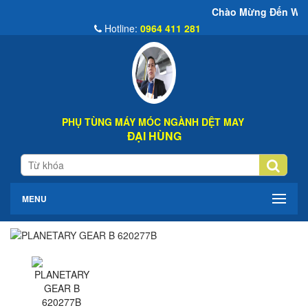
Chào Mừng Đến Website Đại Hùng 
Hotline:
0964 411 281
PHỤ TÙNG MÁY MÓC NGÀNH DỆT MAY
ĐẠI HÙNG
MENU