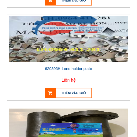
THÊM VÀO GIỎ
620393B Leno holder plate
Liên hệ
THÊM VÀO GIỎ