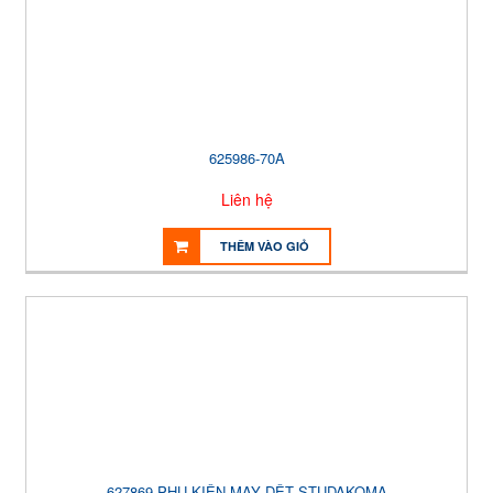
625986-70A
Liên hệ
THÊM VÀO GIỎ
627869 PHỤ KIỆN MAY DỆT STUDAKOMA