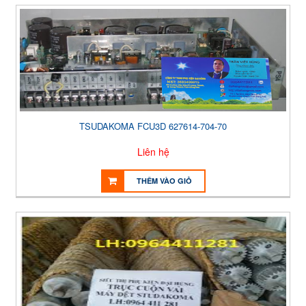
TSUDAKOMA FCU3D 627614-704-70
Liên hệ
THÊM VÀO GIỎ