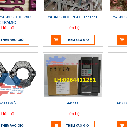
 YARN GUIDE WIRE
YARN GUIDE PLATE 653633B
YARN G
CERAMIC
Liên hệ
Liên hệ
THÊM VÀO GIỎ
THÊM VÀO GIỎ
620396AA
449982
44980
Liên hệ
Liên hệ
THÊM VÀO GIỎ
THÊM VÀO GIỎ