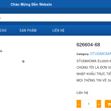
Mừng Đến Website Đại Hùng Co
 CHỦ
SẢN PHẨM
LIÊN HỆ
626604-68
STUDAKOM
Category:
STUDAKOMA EL0203 6
CHÚNG TÔI LÀ ĐƠN V
NHẬP KHẨU TRỰC TIÊ
MỌI THÔNG TIN VỀ SẢ
Liên hệ
−
+