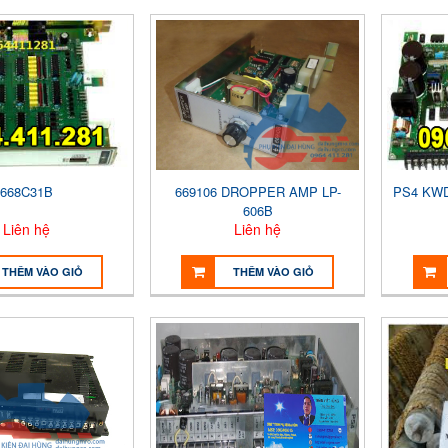
668C31B
669106 DROPPER AMP LP-
PS4 KWD
606B
Liên hệ
Liên hệ
THÊM VÀO GIỎ
THÊM VÀO GIỎ