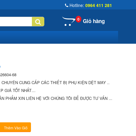
Hotline:
0964 411 281
0
Giỏ hàng
A
26604-68
Ị CHUYÊN CUNG CẤP CÁC THIẾT BỊ PHỤ KIỆN DỆT MAY ..
́P GIÁ TỐT NHẤT…
N PHẨM XIN LIÊN HỆ VỚI CHÚNG TÔI ĐỂ ĐƯỢC TƯ VẤN ...
Thêm Vào Giỏ