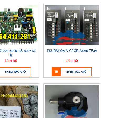
1004 627613B 627613-
TSUDAKOMA CACR-A5A5-TF3A
B
Liên hệ
Liên hệ
THÊM VÀO GIỎ
THÊM VÀO GIỎ