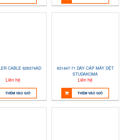
LER CABLE 626374AD
631447-71 DÂY CÁP MÁY DỆT
STUDAKOMA
Liên hệ
Liên hệ
THÊM VÀO GIỎ
THÊM VÀO GIỎ