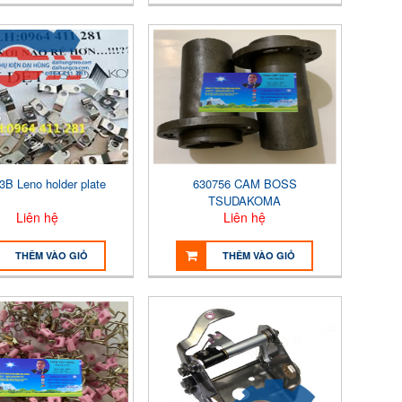
3B Leno holder plate
630756 CAM BOSS
TSUDAKOMA
Liên hệ
Liên hệ
THÊM VÀO GIỎ
THÊM VÀO GIỎ