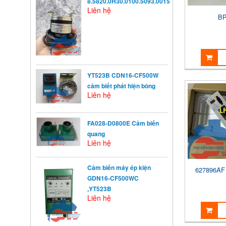
8.5820.0H30.0100.5093.0015
Liên hệ
BP
YT523B CDN16-CF500W
cảm biết phát hiện bông
Liên hệ
FA028-D0800E Cảm biến
quang
Liên hệ
Cảm biến máy ép kiện
627896A
KHỞI ĐỘNG TỪ LÀ GÌ?
GDN16-CF500WC
Khởi động từ (KĐT) là một loại
khí cụ điện dùng ...
,YT523B
Liên hệ
NGUYÊN NHÂN ẢNH