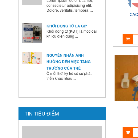
CAC
KHỞI ĐỘNG TỪ LÀ GÌ?
Khởi động từ (KĐT) là một loại
khí cụ điện dùng ...
NGUYÊN NHÂN ẢNH
HƯỞNG ĐẾN VIỆC TĂNG
TRƯỞNG CỦA TRẺ
Ở mỗi thời kỳ trẻ có sự phát
triển khác nhau ...
BÍ QUYẾT SỬ DỤNG MEN VI
SINH Ở TRẺ
Là cha mẹ ai cũng mong
muốn con mình lớn lên ...
TIN TIÊU ĐIỂM
HƯỚNG DẪN CAI SỮA CHO
BÉ ĐÚNG CÁCH NHANH VÀ
HIỆU QUẢ CÁC BÀ MẸ NÊN