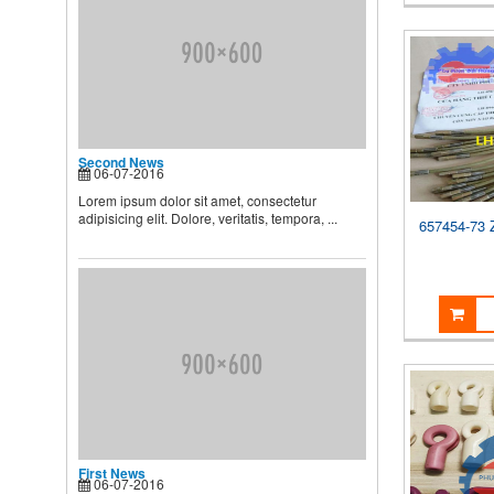
BIẾT
Theo các chuyên gia dinh
dưỡng và chăm sóc nhi, muốn
...
Second News
Lorem ipsum dolor sit amet,
consectetur adipisicing elit.
Second News
Dolore, veritatis, tempora, ...
06-07-2016
Lorem ipsum dolor sit amet, consectetur
adipisicing elit. Dolore, veritatis, tempora, ...
657454-73 
First News
06-07-2016