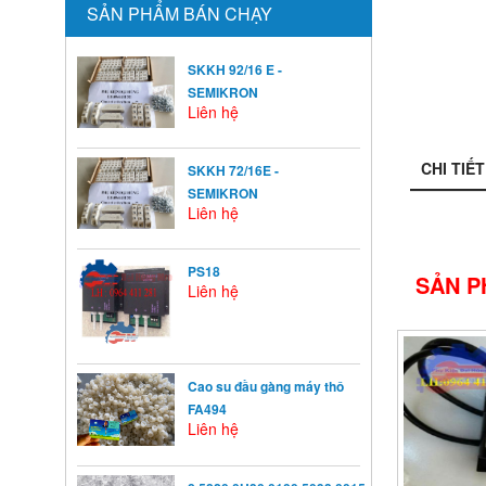
SẢN PHẨM BÁN CHẠY
SKKH 92/16 E -
SEMIKRON
Liên hệ
CHI TIẾT
SKKH 72/16E -
SEMIKRON
Liên hệ
PS18
SẢN P
Liên hệ
Cao su đầu gàng máy thô
FA494
Liên hệ