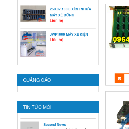
HƯỞNG ĐẾN VIỆC TĂNG
TRƯỞNG CỦA TRẺ
250.07.100.0 XÍCH NHỰA
Ở mỗi thời kỳ trẻ có sự phát
MÁY XÉ ĐỨNG
triển khác nhau ...
Liên hệ
BÍ QUYẾT SỬ DỤNG MEN VI
JWF1009 MÁY XÉ KIỆN
Liên hệ
SINH Ở TRẺ
Là cha mẹ ai cũng mong
muốn con mình lớn lên ...
HƯỚNG DẪN CAI SỮA CHO
BÉ ĐÚNG CÁCH NHANH VÀ
HIỆU QUẢ CÁC BÀ MẸ NÊN
QUẢNG CÁO
BIẾT
Theo các chuyên gia dinh
dưỡng và chăm sóc nhi, muốn
...
TIN TỨC MỚI
Second News
Lorem ipsum dolor sit amet,
consectetur adipisicing elit.
Dolore, veritatis, tempora, ...