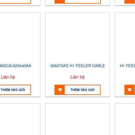
5903CA/625A40AA
626375AD H1 FEELER CABLE
H1 FEE
Liên hệ
Liên hệ
THÊM VÀO GIỎ
THÊM VÀO GIỎ