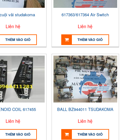
 cuội vải studakoma
617363/617364 Air Switch
Liên hệ
Liên hệ
THÊM VÀO GIỎ
THÊM VÀO GIỎ
NOID COIL 617455
BALL BZ944011 TSUDAKOMA
Liên hệ
Liên hệ
THÊM VÀO GIỎ
THÊM VÀO GIỎ