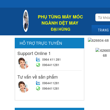
Chào 
PHỤ TÙNG MÁY MÓC
NGÀNH DỆT MAY
ĐẠI HÙNG
TRANG
HỖ TRỢ TRỰC TUYẾN
Support Online 1
0964 411 281
0964411281
Tư vấn về sản phẩm
0964411281
0964411281