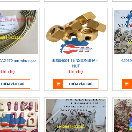
ZAX570mm wire rope
BD004004 TENSIONSHAFT
62039
NUT
Liên hệ
Liên hệ
THÊM VÀO GIỎ
THÊM VÀO GIỎ