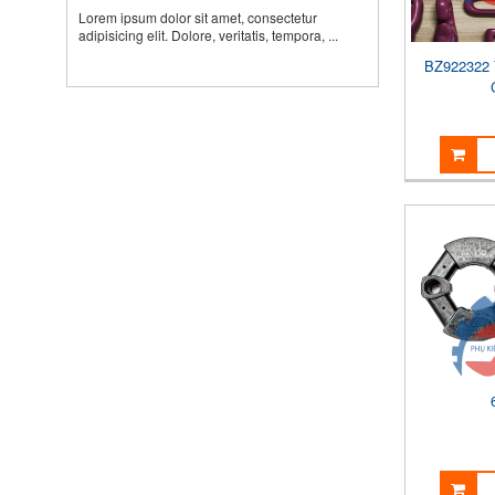
Lorem ipsum dolor sit amet, consectetur
adipisicing elit. Dolore, veritatis, tempora, ...
BZ922322