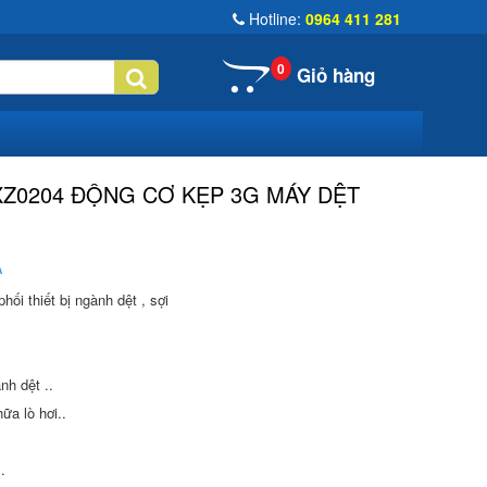
Hotline:
0964 411 281
0
Giỏ hàng
XZ0204 ĐỘNG CƠ KẸP 3G MÁY DỆT
A
ối thiết bị ngành dệt , sợi
nh dệt ..
hữa lò hơi..
.