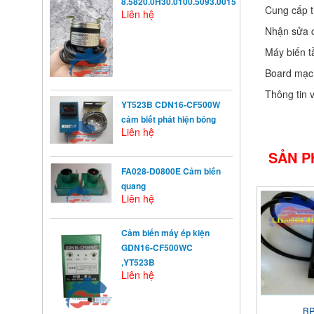
8.5820.0H30.0100.5093.0015
Cung cấp th
Liên hệ
Nhận sửa 
Máy biến t
Board mạch
Thông tin 
YT523B CDN16-CF500W
cảm biết phát hiện bông
Liên hệ
SẢN P
FA028-D0800E Cảm biến
quang
Liên hệ
Cảm biến máy ép kiện
KHỞI ĐỘNG TỪ LÀ GÌ?
GDN16-CF500WC
Khởi động từ (KĐT) là một loại
,YT523B
khí cụ điện dùng ...
Liên hệ
NGUYÊN NHÂN ẢNH
BP