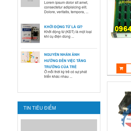
Dolore, veritatis, tempora, ...
KHỞI ĐỘNG TỪ LÀ GÌ?
Khởi động từ (KĐT) là một loại
khí cụ điện dùng ...
NGUYÊN NHÂN ẢNH
HƯỞNG ĐẾN VIỆC TĂNG
TRƯỞNG CỦA TRẺ
Ở mỗi thời kỳ trẻ có sự phát
triển khác nhau ...
BÍ QUYẾT SỬ DỤNG MEN VI
SINH Ở TRẺ
Là cha mẹ ai cũng mong
muốn con mình lớn lên ...
TIN TIÊU ĐIỂM
HƯỚNG DẪN CAI SỮA CHO
BÉ ĐÚNG CÁCH NHANH VÀ
HIỆU QUẢ CÁC BÀ MẸ NÊN