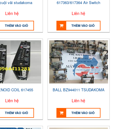
 cuội vải studakoma
617363/617364 Air Switch
Liên hệ
Liên hệ
THÊM VÀO GIỎ
THÊM VÀO GIỎ
NOID COIL 617455
BALL BZ944011 TSUDAKOMA
Liên hệ
Liên hệ
THÊM VÀO GIỎ
THÊM VÀO GIỎ