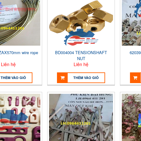
ZAX570mm wire rope
BD004004 TENSIONSHAFT
62039
NUT
Liên hệ
Liên hệ
THÊM VÀO GIỎ
THÊM VÀO GIỎ