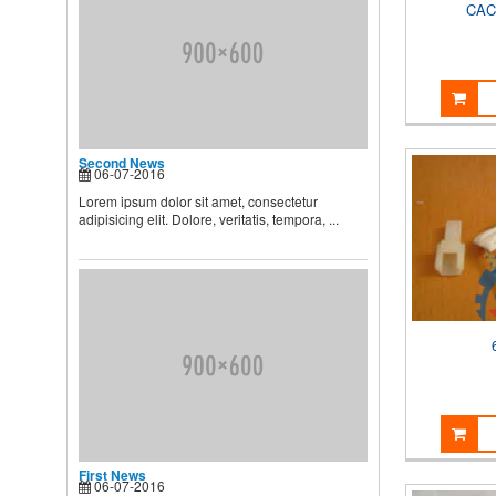
BIẾT
CAC
Theo các chuyên gia dinh
dưỡng và chăm sóc nhi, muốn
...
Second News
Lorem ipsum dolor sit amet,
consectetur adipisicing elit.
Second News
06-07-2016
Dolore, veritatis, tempora, ...
Lorem ipsum dolor sit amet, consectetur
adipisicing elit. Dolore, veritatis, tempora, ...
First News
06-07-2016