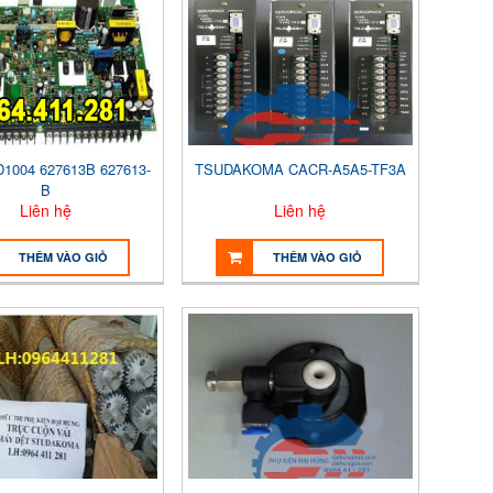
1004 627613B 627613-
TSUDAKOMA CACR-A5A5-TF3A
B
Liên hệ
Liên hệ
THÊM VÀO GIỎ
THÊM VÀO GIỎ