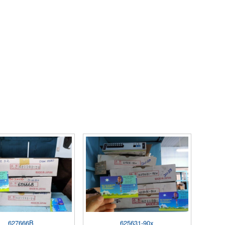
627666B
625631-90x