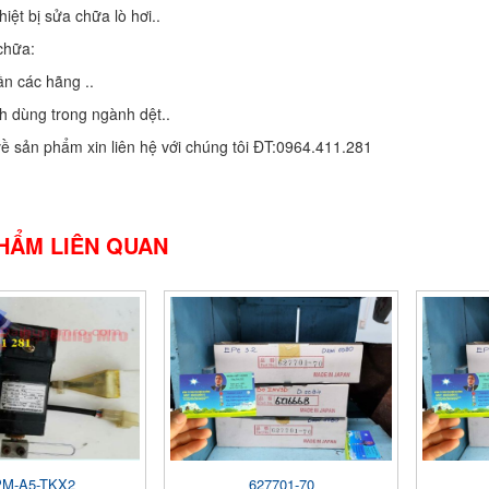
iệt bị sửa chữa lò hơi..
chữa:
ần các hãng ..
 dùng trong ngành dệt..
về sản phẩm xin liên hệ với chúng tôi ĐT:0964.411.281
HẨM LIÊN QUAN
M-A5-TKX2
627701-70