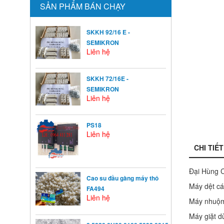
SẢN PHẨM BÁN CHẠY
SKKH 92/16 E -
SEMIKRON
Liên hệ
SKKH 72/16E -
SEMIKRON
Liên hệ
PS18
Liên hệ
CHI TIẾT
Đại Hùng C
Cao su đầu gàng máy thô
Máy dệt cá
FA494
Liên hệ
Máy nhuộm
Máy giặt d