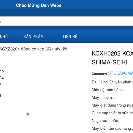
 Mừng Đến Website Đại Hùng Co
 CHỦ
SẢN PHẨM
LIÊN HỆ
KCXH0202 KC
SHIMA-SEIKI
STUDAKOM
Category:
Đại Hùng Chuyên phân ph
Máy dệt các hãng ...
Máy nhuộm ..
Máy giặt dùng trong ngà
Cung cấp thiệt bị sửa c
Nhận sửa chữa:
Máy biến tần các hãng .