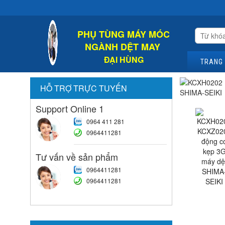
Chào
PHỤ TÙNG MÁY MÓC
NGÀNH DỆT MAY
ĐẠI HÙNG
TRANG
HỖ TRỢ TRỰC TUYẾN
Support Online 1
0964 411 281
0964411281
Tư vấn về sản phẩm
0964411281
0964411281