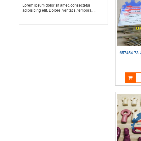
Lorem ipsum dolor sit amet, consectetur
adipisicing elit. Dolore, veritatis, tempora, ...
657454-73 