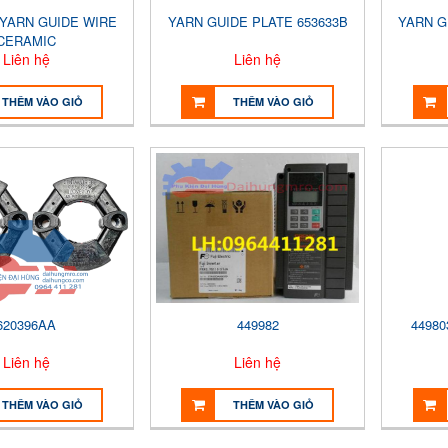
 YARN GUIDE WIRE
YARN GUIDE PLATE 653633B
YARN G
CERAMIC
Liên hệ
Liên hệ
THÊM VÀO GIỎ
THÊM VÀO GIỎ
620396AA
449982
44980
Liên hệ
Liên hệ
THÊM VÀO GIỎ
THÊM VÀO GIỎ