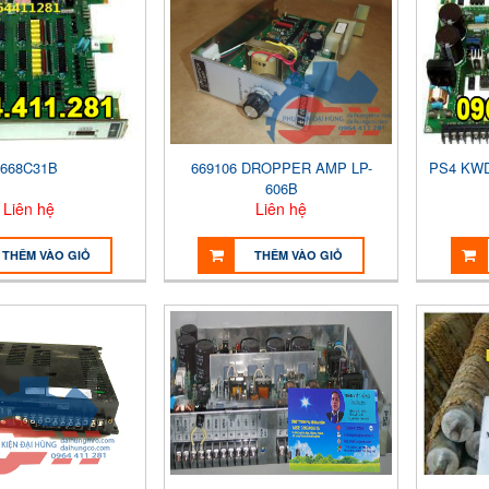
668C31B
669106 DROPPER AMP LP-
PS4 KWD
606B
Liên hệ
Liên hệ
THÊM VÀO GIỎ
THÊM VÀO GIỎ