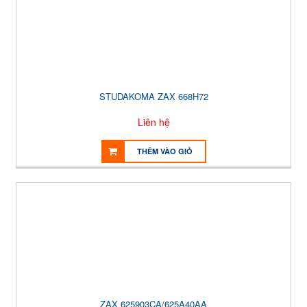
STUDAKOMA ZAX 668H72
Liên hệ
THÊM VÀO GIỎ
ZAX 625903CA/625A40AA