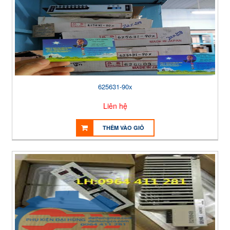
625631-90x
Liên hệ
THÊM VÀO GIỎ