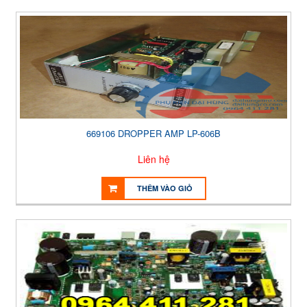
669106 DROPPER AMP LP-606B
Liên hệ
THÊM VÀO GIỎ