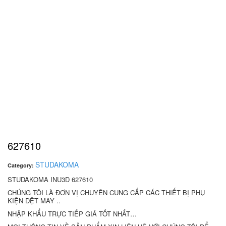
627610
STUDAKOMA
Category:
STUDAKOMA INU3D 627610
CHÚNG TÔI LÀ ĐƠN VỊ CHUYÊN CUNG CẤP CÁC THIẾT BỊ PHỤ
KIỆN DỆT MAY ..
NHẬP KHẨU TRỰC TIẾP GIÁ TỐT NHẤT…