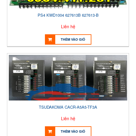
PS4 KWD1004 627613B 627613-B
Liên hệ
THÊM VÀO GIỎ
TSUDAKOMA CACR-A5A5-TF3A
Liên hệ
THÊM VÀO GIỎ