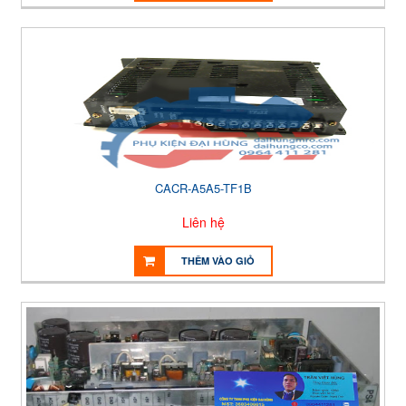
CACR-A5A5-TF1B
Liên hệ
THÊM VÀO GIỎ