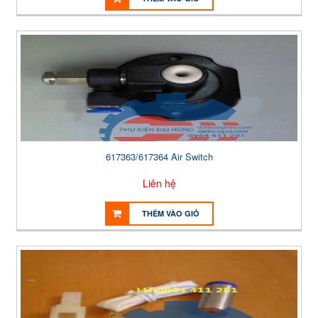
617363/617364 Air Switch
Liên hệ
THÊM VÀO GIỎ