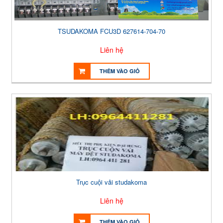
TSUDAKOMA FCU3D 627614-704-70
Liên hệ
THÊM VÀO GIỎ
Trục cuội vải studakoma
Liên hệ
THÊM VÀO GIỎ