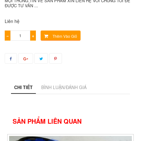
MỌI THÔNG TIN VỀ SẢN PHẨM XIN LIÊN HỆ VỚI CHÚNG TÔI ĐỂ
ĐƯỢC TƯ VẤN ...
Liên hệ
−
+
Thêm Vào Giỏ
CHI TIẾT
BÌNH LUẬN/ĐÁNH GIÁ
SẢN PHẨM LIÊN QUAN