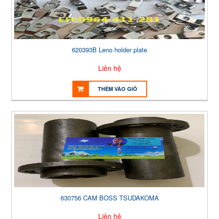
620393B Leno holder plate
Liên hệ
THÊM VÀO GIỎ
630756 CAM BOSS TSUDAKOMA
Liên hệ