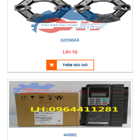
620396AA
Liên hệ
THÊM VÀO GIỎ
449982