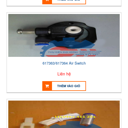
617363/617364 Air Switch
Liên hệ
THÊM VÀO GIỎ