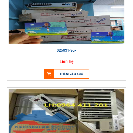
625631-90x
Liên hệ
THÊM VÀO GIỎ