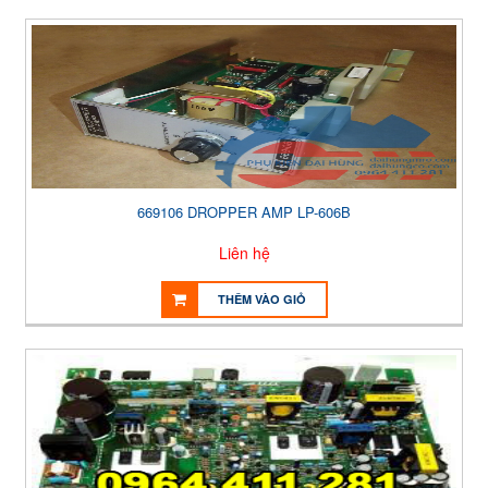
669106 DROPPER AMP LP-606B
Liên hệ
THÊM VÀO GIỎ