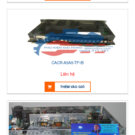
CACR-A5A5-TF1B
Liên hệ
THÊM VÀO GIỎ