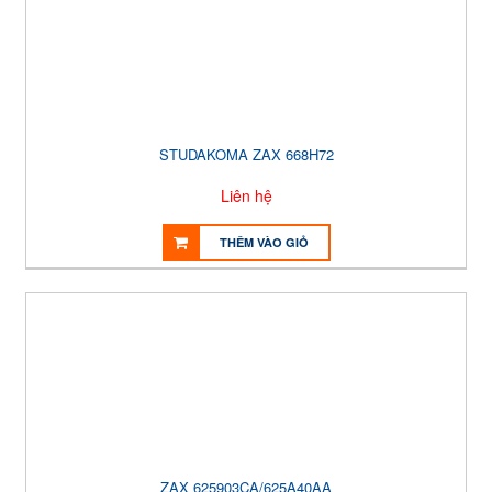
STUDAKOMA ZAX 668H72
Liên hệ
THÊM VÀO GIỎ
ZAX 625903CA/625A40AA