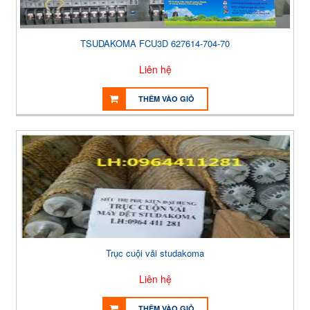
TSUDAKOMA FCU3D 627614-704-70
Liên hệ
THÊM VÀO GIỎ
Trục cuội vải studakoma
Liên hệ
THÊM VÀO GIỎ