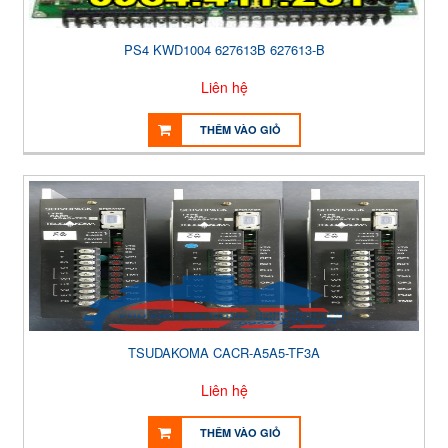
PS4 KWD1004 627613B 627613-B
Liên hệ
THÊM VÀO GIỎ
TSUDAKOMA CACR-A5A5-TF3A
Liên hệ
THÊM VÀO GIỎ