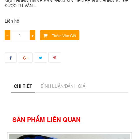
MỌI THÔNG TIN VỀ SẢN PHẨM XIN LIÊN HỆ VỚI CHÚNG TÔI ĐỂ
ĐƯỢC TƯ VẤN ..
Liên hệ
−
+
Thêm Vào Giỏ
CHI TIẾT
BÌNH LUẬN/ĐÁNH GIÁ
SẢN PHẨM LIÊN QUAN