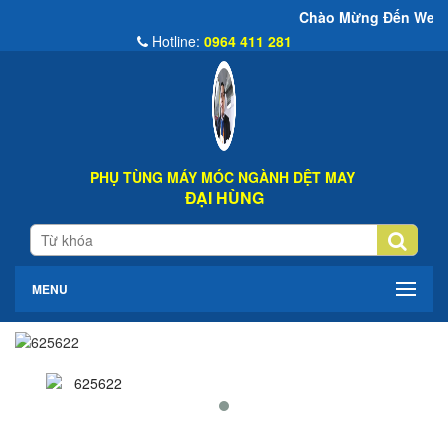
Chào Mừng Đến Website Đại Hùng 
Hotline:
0964 411 281
PHỤ TÙNG MÁY MÓC NGÀNH DỆT MAY
ĐẠI HÙNG
MENU