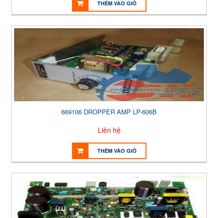
THÊM VÀO GIỎ
669106 DROPPER AMP LP-606B
Liên hệ
THÊM VÀO GIỎ