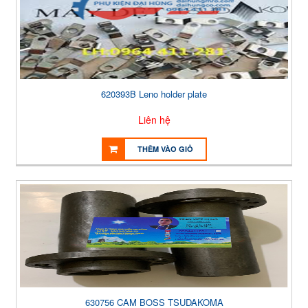
620393B Leno holder plate
Liên hệ
THÊM VÀO GIỎ
630756 CAM BOSS TSUDAKOMA