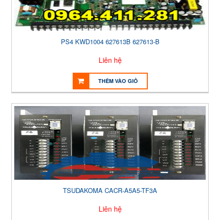
PS4 KWD1004 627613B 627613-B
Liên hệ
THÊM VÀO GIỎ
TSUDAKOMA CACR-A5A5-TF3A
Liên hệ