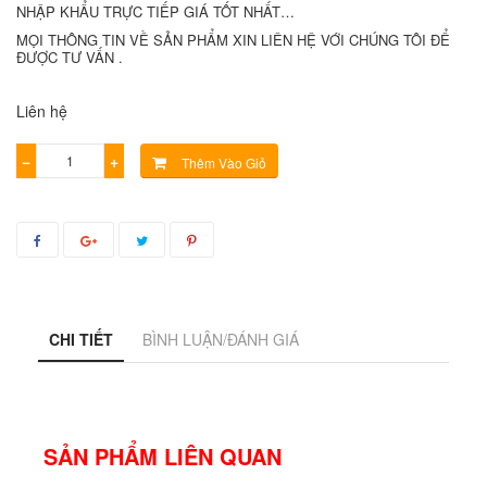
NHẬP KHẨU TRỰC TIẾP GIÁ TỐT NHẤT…
MỌI THÔNG TIN VỀ SẢN PHẨM XIN LIÊN HỆ VỚI CHÚNG TÔI ĐỂ
ĐƯỢC TƯ VẤN .
Liên hệ
−
+
Thêm Vào Giỏ
CHI TIẾT
BÌNH LUẬN/ĐÁNH GIÁ
SẢN PHẨM LIÊN QUAN