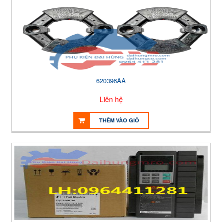
620396AA
Liên hệ
THÊM VÀO GIỎ