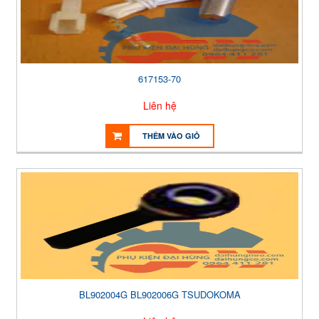
617153-70
Liên hệ
THÊM VÀO GIỎ
BL902004G BL902006G TSUDOKOMA