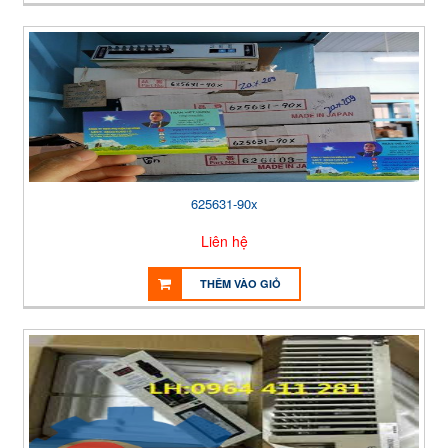
625631-90x
Liên hệ
THÊM VÀO GIỎ