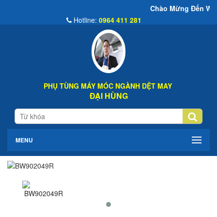
Chào Mừng Đến Website Đại Hùng 
Hotline:
0964 411 281
PHỤ TÙNG MÁY MÓC NGÀNH DỆT MAY
ĐẠI HÙNG
MENU