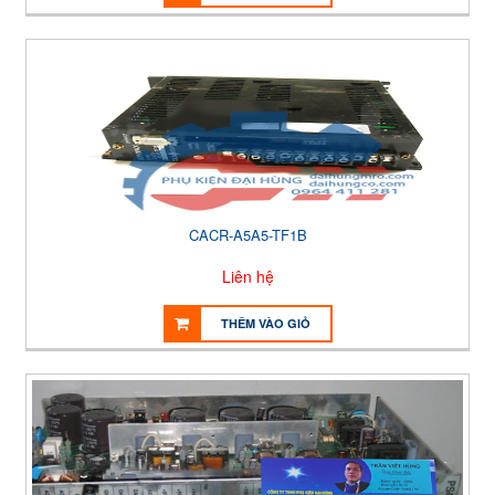
CACR-A5A5-TF1B
Liên hệ
THÊM VÀO GIỎ