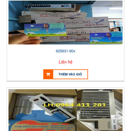
625631-90x
Liên hệ
THÊM VÀO GIỎ