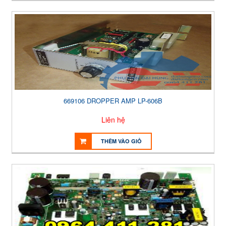
669106 DROPPER AMP LP-606B
Liên hệ
THÊM VÀO GIỎ