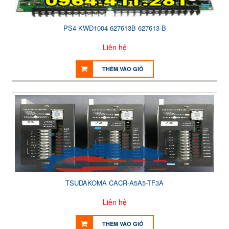
PS4 KWD1004 627613B 627613-B
Liên hệ
THÊM VÀO GIỎ
TSUDAKOMA CACR-A5A5-TF3A
Liên hệ
THÊM VÀO GIỎ