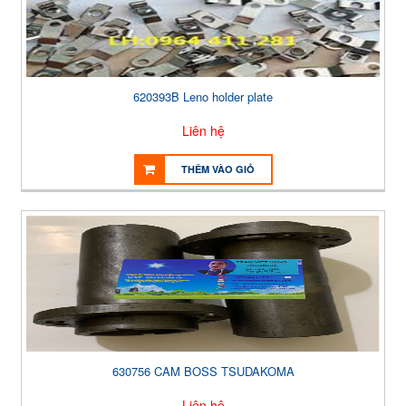
620393B Leno holder plate
Liên hệ
THÊM VÀO GIỎ
630756 CAM BOSS TSUDAKOMA
Liên hệ