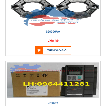
620396AA
Liên hệ
THÊM VÀO GIỎ
449982