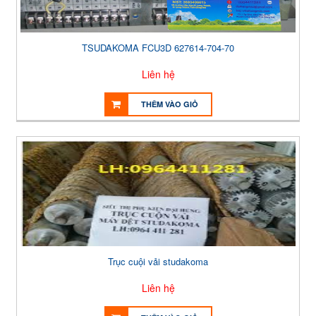
TSUDAKOMA FCU3D 627614-704-70
Liên hệ
THÊM VÀO GIỎ
Trục cuội vải studakoma
Liên hệ