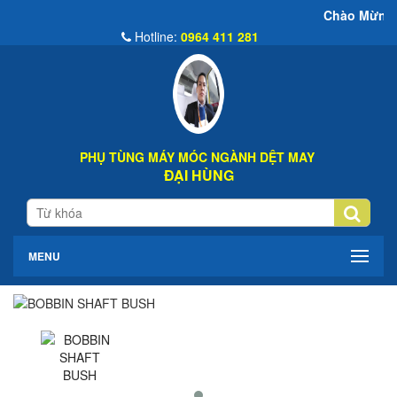
Chào Mừng Đến Website Đ
Hotline:
0964 411 281
PHỤ TÙNG MÁY MÓC NGÀNH DỆT MAY
ĐẠI HÙNG
MENU