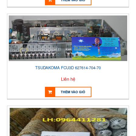
TSUDAKOMA FCU3D 627614-704-70
Liên hệ
THÊM VÀO GIỎ