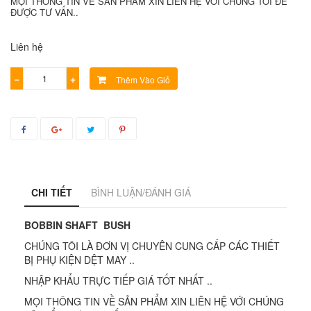
MỌI THÔNG TIN VỀ SẢN PHẨM XIN LIÊN HỆ VỚI CHÚNG TÔI ĐỂ
ĐƯỢC TƯ VẤN..
Liên hệ
−
+
Thêm Vào Giỏ
CHI TIẾT
BÌNH LUẬN/ĐÁNH GIÁ
BOBBIN SHAFT BUSH
CHÚNG TÔI LÀ ĐƠN VỊ CHUYÊN CUNG CẤP CÁC THIẾT
BỊ PHỤ KIỆN DỆT MAY ..
NHẬP KHẨU TRỰC TIẾP GIÁ TỐT NHẤT ..
MỌI THÔNG TIN VỀ SẢN PHẨM XIN LIÊN HỆ VỚI CHÚNG