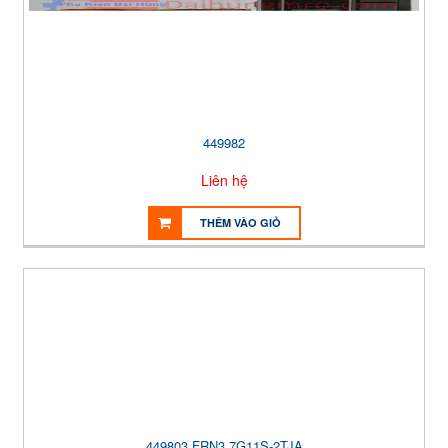
449982
Liên hệ
THÊM VÀO GIỎ
449803 FRN3.7G11S-2TJA