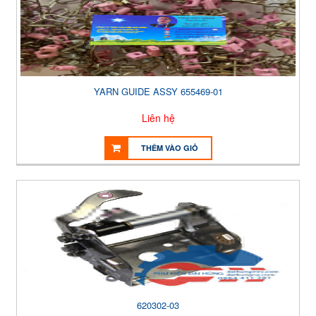
YARN GUIDE ASSY 655469-01
Liên hệ
THÊM VÀO GIỎ
620302-03