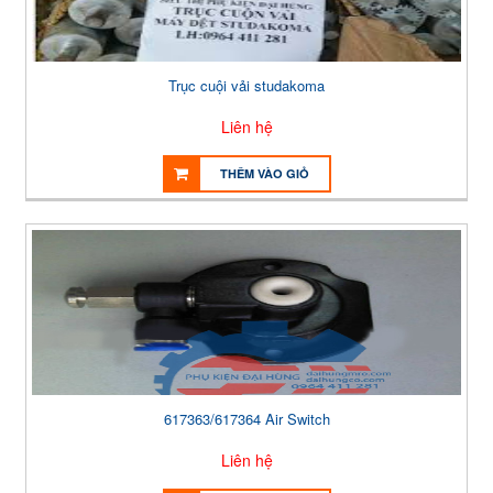
Trục cuội vải studakoma
Liên hệ
THÊM VÀO GIỎ
617363/617364 Air Switch
Liên hệ