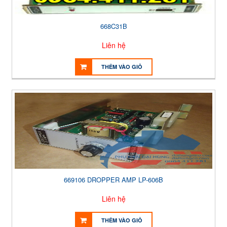
668C31B
Liên hệ
THÊM VÀO GIỎ
669106 DROPPER AMP LP-606B
Liên hệ
THÊM VÀO GIỎ